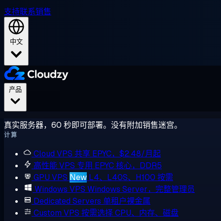
支持
联系销售
中文
产品
真实服务器，60 秒即可部署。没有附加销售迷宫。
计算
Cloud VPS
共享 EPYC，$2.48/月起
高性能 VPS
专用 EPYC 核心，DDR5
GPU VPS
New
L4、L40S、H100 按需
Windows VPS
Windows Server，完整管理员
Dedicated Servers
单租户裸金属
Custom VPS
按需选择 CPU、内存、磁盘