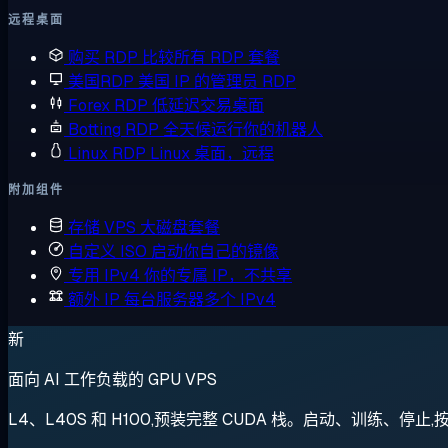
远程桌面
购买 RDP
比较所有 RDP 套餐
美国RDP
美国 IP 的管理员 RDP
Forex RDP
低延迟交易桌面
Botting RDP
全天候运行你的机器人
Linux RDP
Linux 桌面，远程
附加组件
存储 VPS
大磁盘套餐
自定义 ISO
启动你自己的镜像
专用 IPv4
你的专属 IP，不共享
额外 IP
每台服务器多个 IPv4
新
面向 AI 工作负载的 GPU VPS
L4、L40S 和 H100,预装完整 CUDA 栈。启动、训练、停止