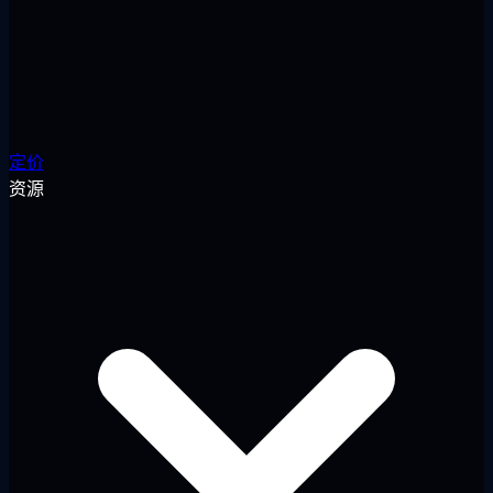
定价
资源