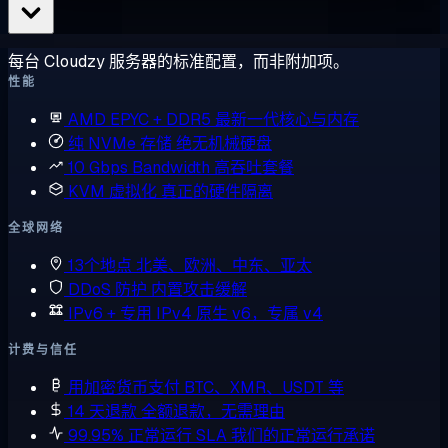
每台 Cloudzy 服务器的标准配置，而非附加项。
性能
AMD EPYC + DDR5
最新一代核心与内存
纯 NVMe 存储
绝无机械硬盘
10 Gbps Bandwidth
高吞吐套餐
KVM 虚拟化
真正的硬件隔离
全球网络
13个地点
北美、欧洲、中东、亚太
DDoS 防护
内置攻击缓解
IPv6 + 专用 IPv4
原生 v6，专属 v4
计费与信任
用加密货币支付
BTC、XMR、USDT 等
14 天退款
全额退款，无需理由
99.95% 正常运行 SLA
我们的正常运行承诺