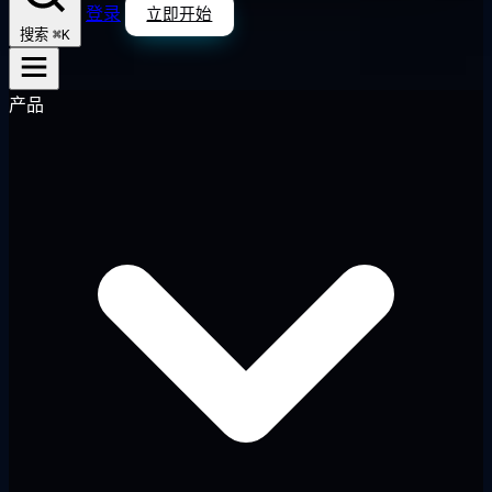
登录
立即开始
⌘K
搜索
产品