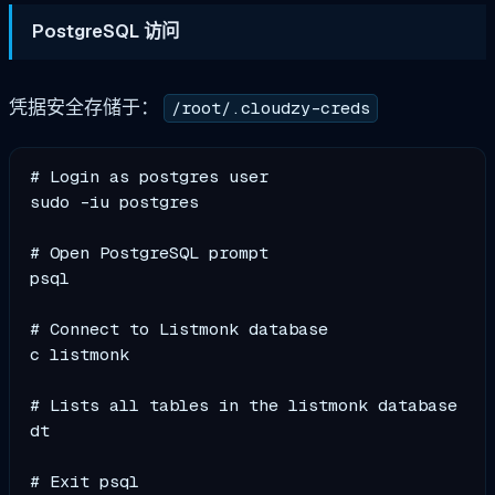
PostgreSQL 访问
凭据安全存储于：
/root/.cloudzy-creds
# Login as postgres user

sudo -iu postgres

# Open PostgreSQL prompt

psql

# Connect to Listmonk database

c listmonk

# Lists all tables in the listmonk database

dt

# Exit psql
