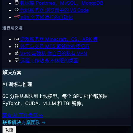
数据库
Postgres、MySQL、MongoDB
代码服务器
浏览器中的 VS Code
n8n
全天候运行的自动化
运行与交易
游戏服务器
Minecraft、CS、ARK 等
外汇与交易
MT5 紧邻你的经纪商
VPN 与隐私
你自己的私有 VPN
远程工作站
永不休眠的桌面
解决方案
AI 训练与推理
60 分钟从想法到上线模型。每个 GPU 档位都预装
PyTorch、CUDA、vLLM 和 TGI 镜像。
查看 AI 工作负载 →
联系解决方案团队 →
功能