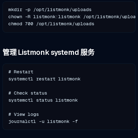
mkdir -p /opt/listmonk/uploads

chown -R listmonk:listmonk /opt/listmonk/upload
管理 Listmonk systemd 服务
# Restart 

systemctl restart listmonk

# Check status

systemctl status listmonk

# View logs
