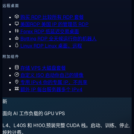
远程桌面
购买 RDP
比较所有 RDP 套餐
美国RDP
美国 IP 的管理员 RDP
Forex RDP
低延迟交易桌面
Botting RDP
全天候运行你的机器人
Linux RDP
Linux 桌面，远程
附加组件
存储 VPS
大磁盘套餐
自定义 ISO
启动你自己的镜像
专用 IPv4
你的专属 IP，不共享
额外 IP
每台服务器多个 IPv4
新
面向 AI 工作负载的 GPU VPS
L4、L40S 和 H100,预装完整 CUDA 栈。启动、训练、停止,
按秒计费。