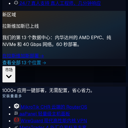
24/7 真人支持
真人工程师，几分钟响应
新区域
拉斯维加斯已上线
我们的第 13 个数据中心：内华达州的 AMD EPYC、纯
NVMe 和 40 Gbps 网络。60 秒部署。
在拉斯维加斯部署 →
查看全部 13 个位置 →
市场
1000+ 应用一键部署，无需配置，省心省力。
安装量最多
MikroTik CHR
云端的 RouterOS
aaPanel
轻量级主机面板
WireGuard
现代高性能内核 VPN
MetaTrader 4
外汇交易标准方案