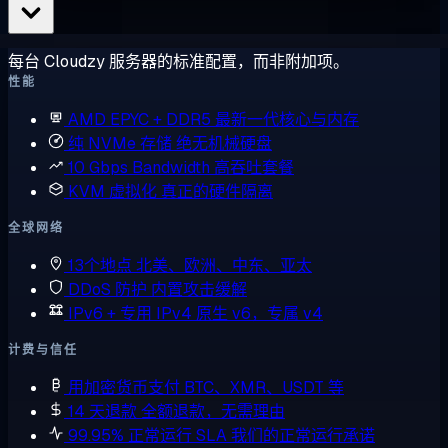
每台 Cloudzy 服务器的标准配置，而非附加项。
性能
AMD EPYC + DDR5
最新一代核心与内存
纯 NVMe 存储
绝无机械硬盘
10 Gbps Bandwidth
高吞吐套餐
KVM 虚拟化
真正的硬件隔离
全球网络
13个地点
北美、欧洲、中东、亚太
DDoS 防护
内置攻击缓解
IPv6 + 专用 IPv4
原生 v6，专属 v4
计费与信任
用加密货币支付
BTC、XMR、USDT 等
14 天退款
全额退款，无需理由
99.95% 正常运行 SLA
我们的正常运行承诺