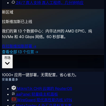
24/7 真人支持
真人工程师，几分钟响应
新区域
拉斯维加斯已上线
我们的第 13 个数据中心：内华达州的 AMD EPYC、纯
NVMe 和 40 Gbps 网络。60 秒部署。
在拉斯维加斯部署 →
查看全部 13 个位置 →
市场
1000+ 应用一键部署，无需配置，省心省力。
安装量最多
MikroTik CHR
云端的 RouterOS
aaPanel
轻量级主机面板
WireGuard
现代高性能内核 VPN
MetaTrader 4
外汇交易标准方案