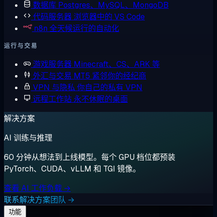
数据库
Postgres、MySQL、MongoDB
代码服务器
浏览器中的 VS Code
n8n
全天候运行的自动化
运行与交易
游戏服务器
Minecraft、CS、ARK 等
外汇与交易
MT5 紧邻你的经纪商
VPN 与隐私
你自己的私有 VPN
远程工作站
永不休眠的桌面
解决方案
AI 训练与推理
60 分钟从想法到上线模型。每个 GPU 档位都预装
PyTorch、CUDA、vLLM 和 TGI 镜像。
查看 AI 工作负载 →
联系解决方案团队 →
功能