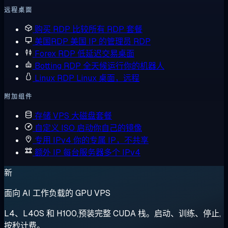
远程桌面
购买 RDP
比较所有 RDP 套餐
美国RDP
美国 IP 的管理员 RDP
Forex RDP
低延迟交易桌面
Botting RDP
全天候运行你的机器人
Linux RDP
Linux 桌面，远程
附加组件
存储 VPS
大磁盘套餐
自定义 ISO
启动你自己的镜像
专用 IPv4
你的专属 IP，不共享
额外 IP
每台服务器多个 IPv4
新
面向 AI 工作负载的 GPU VPS
L4、L40S 和 H100,预装完整 CUDA 栈。启动、训练、停止,
按秒计费。