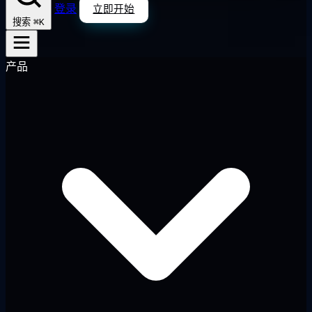
登录
立即开始
⌘K
搜索
产品