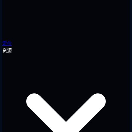
定价
资源