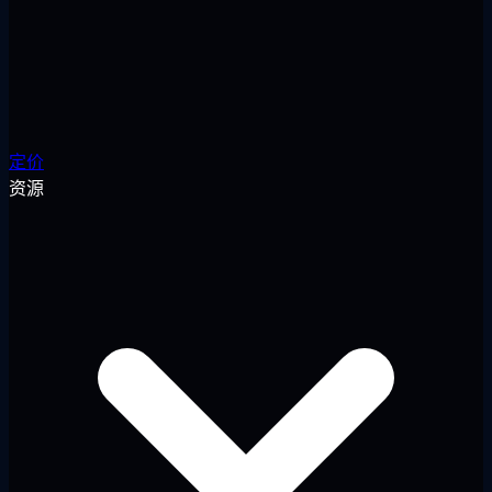
定价
资源