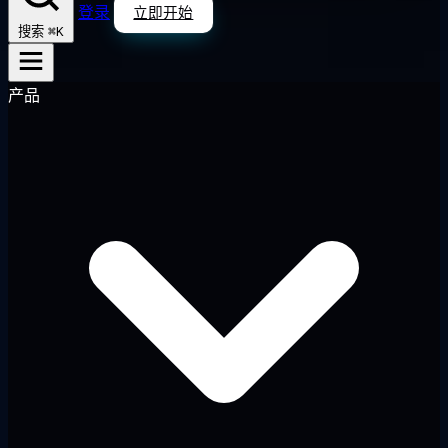
登录
立即开始
⌘K
搜索
产品