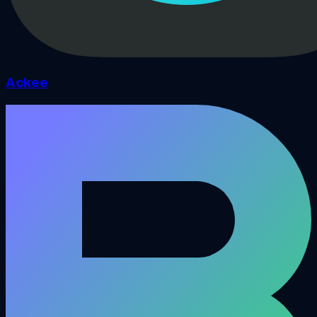
Ackee