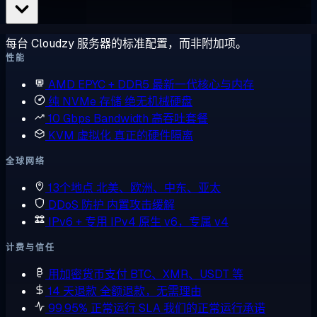
每台 Cloudzy 服务器的标准配置，而非附加项。
性能
AMD EPYC + DDR5
最新一代核心与内存
纯 NVMe 存储
绝无机械硬盘
10 Gbps Bandwidth
高吞吐套餐
KVM 虚拟化
真正的硬件隔离
全球网络
13个地点
北美、欧洲、中东、亚太
DDoS 防护
内置攻击缓解
IPv6 + 专用 IPv4
原生 v6，专属 v4
计费与信任
用加密货币支付
BTC、XMR、USDT 等
14 天退款
全额退款，无需理由
99.95% 正常运行 SLA
我们的正常运行承诺