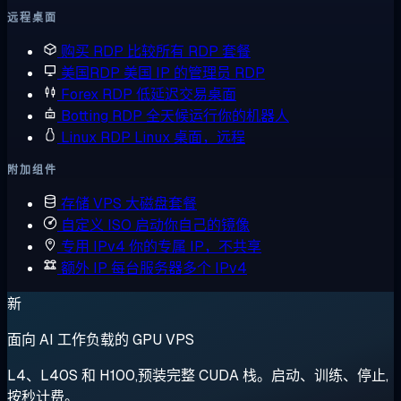
远程桌面
购买 RDP
比较所有 RDP 套餐
美国RDP
美国 IP 的管理员 RDP
Forex RDP
低延迟交易桌面
Botting RDP
全天候运行你的机器人
Linux RDP
Linux 桌面，远程
附加组件
存储 VPS
大磁盘套餐
自定义 ISO
启动你自己的镜像
专用 IPv4
你的专属 IP，不共享
额外 IP
每台服务器多个 IPv4
新
面向 AI 工作负载的 GPU VPS
L4、L40S 和 H100,预装完整 CUDA 栈。启动、训练、停止,
按秒计费。