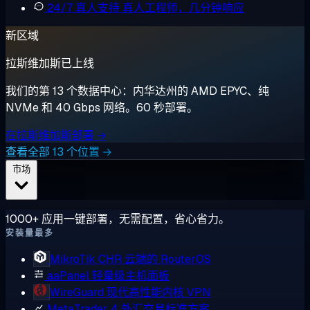
24/7 真人支持
真人工程师，几分钟响应
新区域
拉斯维加斯已上线
我们的第 13 个数据中心：内华达州的 AMD EPYC、纯
NVMe 和 40 Gbps 网络。60 秒部署。
在拉斯维加斯部署 →
查看全部 13 个位置 →
市场
1000+ 应用一键部署，无需配置，省心省力。
安装量最多
MikroTik CHR
云端的 RouterOS
aaPanel
轻量级主机面板
WireGuard
现代高性能内核 VPN
MetaTrader 4
外汇交易标准方案