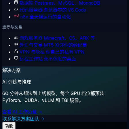
数据库
Postgres、MySQL、MongoDB
代码服务器
浏览器中的 VS Code
n8n
全天候运行的自动化
运行与交易
游戏服务器
Minecraft、CS、ARK 等
外汇与交易
MT5 紧邻你的经纪商
VPN 与隐私
你自己的私有 VPN
远程工作站
永不休眠的桌面
解决方案
AI 训练与推理
60 分钟从想法到上线模型。每个 GPU 档位都预装
PyTorch、CUDA、vLLM 和 TGI 镜像。
查看 AI 工作负载 →
联系解决方案团队 →
功能