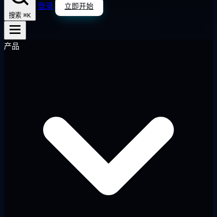
登录
立即开始
⌘K
搜索
产品