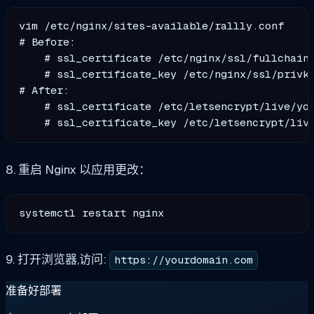
vim /etc/nginx/sites-available/rallly.conf

# Before:

    # ssl_certificate /etc/nginx/ssl/fullchain.
    # ssl_certificate_key /etc/nginx/ssl/privke
# After:

    # ssl_certificate /etc/letsencrypt/live/you
8. 重启 Nginx 以应用更改：
9. 打开浏览器,访问:
https://yourdomain.com
准备好部署