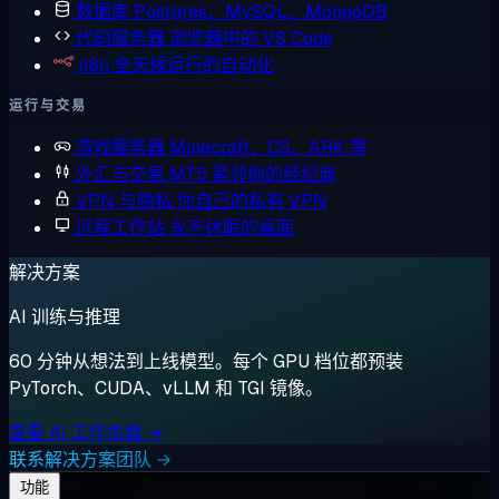
数据库
Postgres、MySQL、MongoDB
代码服务器
浏览器中的 VS Code
n8n
全天候运行的自动化
运行与交易
游戏服务器
Minecraft、CS、ARK 等
外汇与交易
MT5 紧邻你的经纪商
VPN 与隐私
你自己的私有 VPN
远程工作站
永不休眠的桌面
解决方案
AI 训练与推理
60 分钟从想法到上线模型。每个 GPU 档位都预装
PyTorch、CUDA、vLLM 和 TGI 镜像。
查看 AI 工作负载 →
联系解决方案团队 →
功能