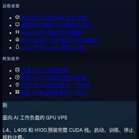
远程桌面
购买 RDP
比较所有 RDP 套餐
美国RDP
美国 IP 的管理员 RDP
Forex RDP
低延迟交易桌面
Botting RDP
全天候运行你的机器人
Linux RDP
Linux 桌面，远程
附加组件
存储 VPS
大磁盘套餐
自定义 ISO
启动你自己的镜像
专用 IPv4
你的专属 IP，不共享
额外 IP
每台服务器多个 IPv4
新
面向 AI 工作负载的 GPU VPS
L4、L40S 和 H100,预装完整 CUDA 栈。启动、训练、停止,
按秒计费。