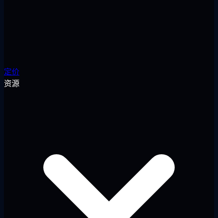
定价
资源