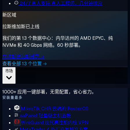
24/7 真人支持
真人工程师，几分钟响应
新区域
拉斯维加斯已上线
我们的第 13 个数据中心：内华达州的 AMD EPYC、纯
NVMe 和 40 Gbps 网络。60 秒部署。
在拉斯维加斯部署 →
查看全部 13 个位置 →
市场
1000+ 应用一键部署，无需配置，省心省力。
安装量最多
MikroTik CHR
云端的 RouterOS
aaPanel
轻量级主机面板
WireGuard
现代高性能内核 VPN
MetaTrader 4
外汇交易标准方案