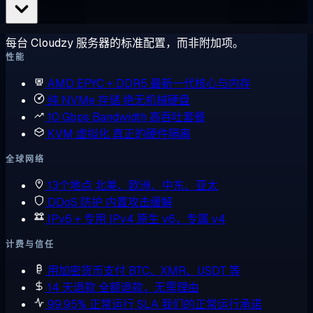
每台 Cloudzy 服务器的标准配置，而非附加项。
性能
AMD EPYC + DDR5
最新一代核心与内存
纯 NVMe 存储
绝无机械硬盘
10 Gbps Bandwidth
高吞吐套餐
KVM 虚拟化
真正的硬件隔离
全球网络
13个地点
北美、欧洲、中东、亚太
DDoS 防护
内置攻击缓解
IPv6 + 专用 IPv4
原生 v6，专属 v4
计费与信任
用加密货币支付
BTC、XMR、USDT 等
14 天退款
全额退款，无需理由
99.95% 正常运行 SLA
我们的正常运行承诺