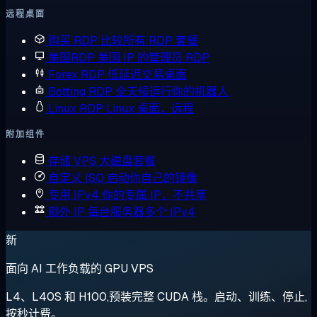
远程桌面
购买 RDP
比较所有 RDP 套餐
美国RDP
美国 IP 的管理员 RDP
Forex RDP
低延迟交易桌面
Botting RDP
全天候运行你的机器人
Linux RDP
Linux 桌面，远程
附加组件
存储 VPS
大磁盘套餐
自定义 ISO
启动你自己的镜像
专用 IPv4
你的专属 IP，不共享
额外 IP
每台服务器多个 IPv4
新
面向 AI 工作负载的 GPU VPS
L4、L40S 和 H100,预装完整 CUDA 栈。启动、训练、停止,
按秒计费。