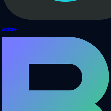
Ackee