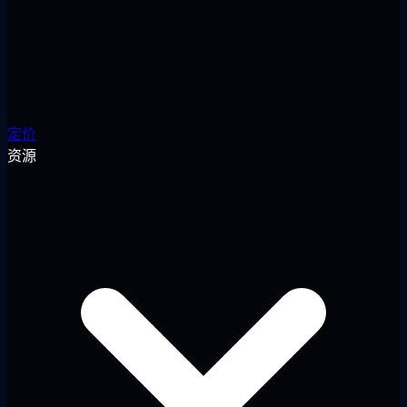
定价
资源