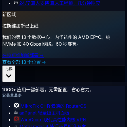
24/7 真人支持
真人工程师，几分钟响应
新区域
拉斯维加斯已上线
我们的第 13 个数据中心：内华达州的 AMD EPYC、纯
NVMe 和 40 Gbps 网络。60 秒部署。
在拉斯维加斯部署 →
查看全部 13 个位置 →
市场
1000+ 应用一键部署，无需配置，省心省力。
安装量最多
MikroTik CHR
云端的 RouterOS
aaPanel
轻量级主机面板
WireGuard
现代高性能内核 VPN
MetaTrader 4
外汇交易标准方案