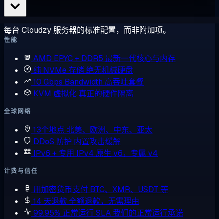
每台 Cloudzy 服务器的标准配置，而非附加项。
性能
AMD EPYC + DDR5
最新一代核心与内存
纯 NVMe 存储
绝无机械硬盘
10 Gbps Bandwidth
高吞吐套餐
KVM 虚拟化
真正的硬件隔离
全球网络
13个地点
北美、欧洲、中东、亚太
DDoS 防护
内置攻击缓解
IPv6 + 专用 IPv4
原生 v6，专属 v4
计费与信任
用加密货币支付
BTC、XMR、USDT 等
14 天退款
全额退款，无需理由
99.95% 正常运行 SLA
我们的正常运行承诺