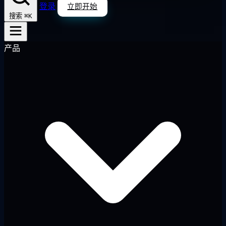
登录
立即开始
⌘K
搜索
产品