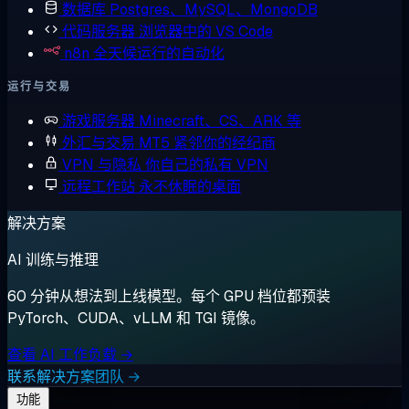
数据库
Postgres、MySQL、MongoDB
代码服务器
浏览器中的 VS Code
n8n
全天候运行的自动化
运行与交易
游戏服务器
Minecraft、CS、ARK 等
外汇与交易
MT5 紧邻你的经纪商
VPN 与隐私
你自己的私有 VPN
远程工作站
永不休眠的桌面
解决方案
AI 训练与推理
60 分钟从想法到上线模型。每个 GPU 档位都预装
PyTorch、CUDA、vLLM 和 TGI 镜像。
查看 AI 工作负载 →
联系解决方案团队 →
功能