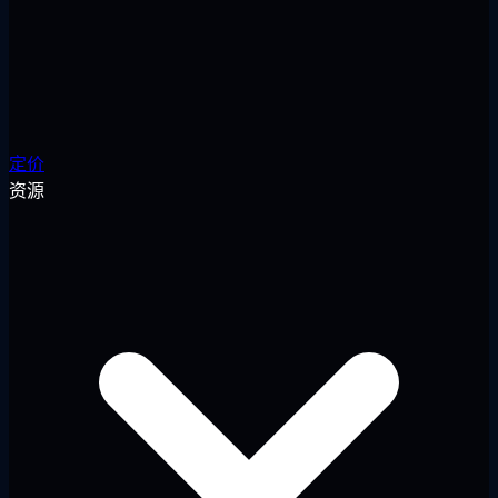
定价
资源