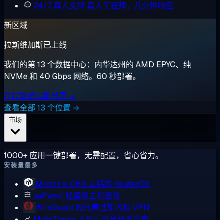
24/7 真人支持
真人工程师，几分钟响应
新区域
拉斯维加斯已上线
我们的第 13 个数据中心：内华达州的 AMD EPYC、纯
NVMe 和 40 Gbps 网络。60 秒部署。
在拉斯维加斯部署 →
查看全部 13 个位置 →
市场
1000+ 应用一键部署，无需配置，省心省力。
安装量最多
MikroTik CHR
云端的 RouterOS
aaPanel
轻量级主机面板
WireGuard
现代高性能内核 VPN
MetaTrader 4
外汇交易标准方案