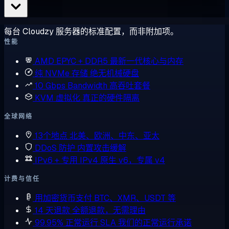
每台 Cloudzy 服务器的标准配置，而非附加项。
性能
AMD EPYC + DDR5
最新一代核心与内存
纯 NVMe 存储
绝无机械硬盘
10 Gbps Bandwidth
高吞吐套餐
KVM 虚拟化
真正的硬件隔离
全球网络
13个地点
北美、欧洲、中东、亚太
DDoS 防护
内置攻击缓解
IPv6 + 专用 IPv4
原生 v6，专属 v4
计费与信任
用加密货币支付
BTC、XMR、USDT 等
14 天退款
全额退款，无需理由
99.95% 正常运行 SLA
我们的正常运行承诺