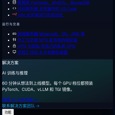
数据库
Postgres、MySQL、MongoDB
代码服务器
浏览器中的 VS Code
n8n
全天候运行的自动化
运行与交易
游戏服务器
Minecraft、CS、ARK 等
外汇与交易
MT5 紧邻你的经纪商
VPN 与隐私
你自己的私有 VPN
远程工作站
永不休眠的桌面
解决方案
AI 训练与推理
60 分钟从想法到上线模型。每个 GPU 档位都预装
PyTorch、CUDA、vLLM 和 TGI 镜像。
查看 AI 工作负载 →
联系解决方案团队 →
功能