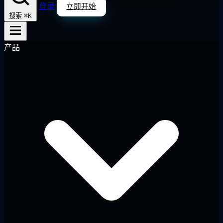
登录
立即开始
⌘K
搜索
产品