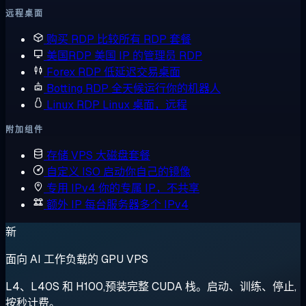
远程桌面
购买 RDP
比较所有 RDP 套餐
美国RDP
美国 IP 的管理员 RDP
Forex RDP
低延迟交易桌面
Botting RDP
全天候运行你的机器人
Linux RDP
Linux 桌面，远程
附加组件
存储 VPS
大磁盘套餐
自定义 ISO
启动你自己的镜像
专用 IPv4
你的专属 IP，不共享
额外 IP
每台服务器多个 IPv4
新
面向 AI 工作负载的 GPU VPS
L4、L40S 和 H100,预装完整 CUDA 栈。启动、训练、停止,
按秒计费。