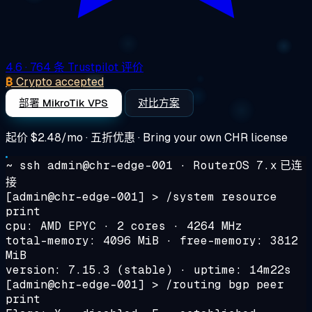
4.6
· 764 条 Trustpilot 评价
₿
Crypto accepted
部署 MikroTik VPS
对比方案
起价
$2.48/mo
· 五折优惠 · Bring your own CHR license
~ ssh admin@chr-edge-001 · RouterOS 7.x
已连
接
[admin@chr-edge-001] >
/system resource
print
cpu: AMD EPYC · 2 cores · 4264 MHz
total-memory: 4096 MiB · free-memory: 3812
MiB
version: 7.15.3 (stable) · uptime: 14m22s
[admin@chr-edge-001] >
/routing bgp peer
print