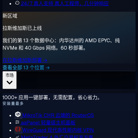
24/7 真人支持
真人工程师，几分钟响应
新区域
拉斯维加斯已上线
我们的第 13 个数据中心：内华达州的 AMD EPYC、纯
NVMe 和 40 Gbps 网络。60 秒部署。
在拉斯维加斯部署 →
查看全部 13 个位置 →
市场
1000+ 应用一键部署，无需配置，省心省力。
安装量最多
MikroTik CHR
云端的 RouterOS
aaPanel
轻量级主机面板
WireGuard
现代高性能内核 VPN
MetaTrader 4
外汇交易标准方案