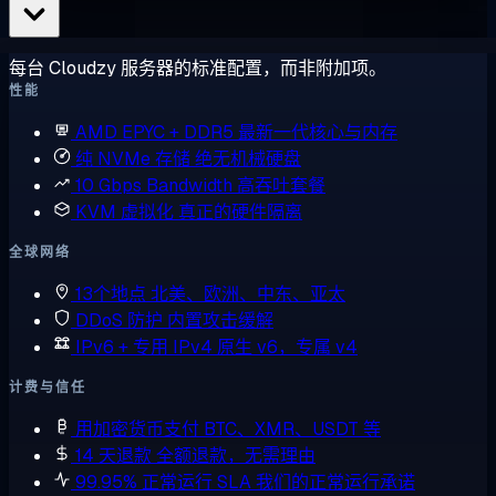
每台 Cloudzy 服务器的标准配置，而非附加项。
性能
AMD EPYC + DDR5
最新一代核心与内存
纯 NVMe 存储
绝无机械硬盘
10 Gbps Bandwidth
高吞吐套餐
KVM 虚拟化
真正的硬件隔离
全球网络
13个地点
北美、欧洲、中东、亚太
DDoS 防护
内置攻击缓解
IPv6 + 专用 IPv4
原生 v6，专属 v4
计费与信任
用加密货币支付
BTC、XMR、USDT 等
14 天退款
全额退款，无需理由
99.95% 正常运行 SLA
我们的正常运行承诺