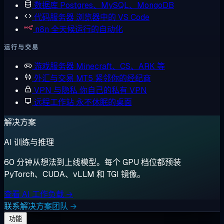
数据库
Postgres、MySQL、MongoDB
代码服务器
浏览器中的 VS Code
n8n
全天候运行的自动化
运行与交易
游戏服务器
Minecraft、CS、ARK 等
外汇与交易
MT5 紧邻你的经纪商
VPN 与隐私
你自己的私有 VPN
远程工作站
永不休眠的桌面
解决方案
AI 训练与推理
60 分钟从想法到上线模型。每个 GPU 档位都预装
PyTorch、CUDA、vLLM 和 TGI 镜像。
查看 AI 工作负载 →
联系解决方案团队 →
功能