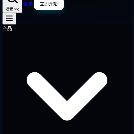
登录
立即开始
⌘K
搜索
产品