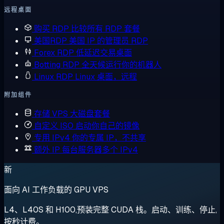
远程桌面
购买 RDP
比较所有 RDP 套餐
美国RDP
美国 IP 的管理员 RDP
Forex RDP
低延迟交易桌面
Botting RDP
全天候运行你的机器人
Linux RDP
Linux 桌面，远程
附加组件
存储 VPS
大磁盘套餐
自定义 ISO
启动你自己的镜像
专用 IPv4
你的专属 IP，不共享
额外 IP
每台服务器多个 IPv4
新
面向 AI 工作负载的 GPU VPS
L4、L40S 和 H100,预装完整 CUDA 栈。启动、训练、停止,
按秒计费。