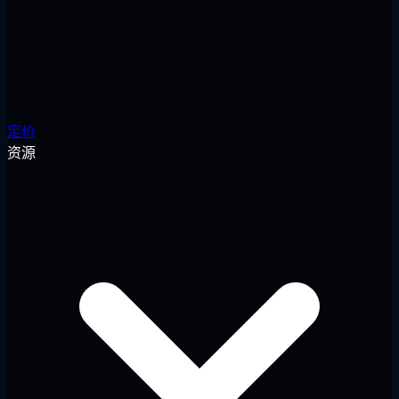
定价
资源