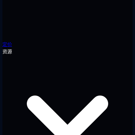
定价
资源