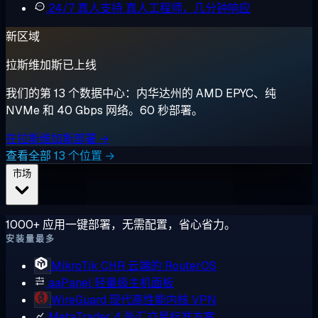
24/7 真人支持
真人工程师，几分钟响应
新区域
拉斯维加斯已上线
我们的第 13 个数据中心：内华达州的 AMD EPYC、纯
NVMe 和 40 Gbps 网络。60 秒部署。
在拉斯维加斯部署 →
查看全部 13 个位置 →
市场
1000+ 应用一键部署，无需配置，省心省力。
安装量最多
MikroTik CHR
云端的 RouterOS
aaPanel
轻量级主机面板
WireGuard
现代高性能内核 VPN
MetaTrader 4
外汇交易标准方案