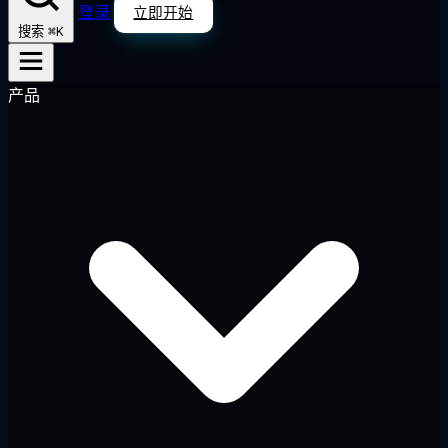
登录
立即开始
⌘K
搜索
产品