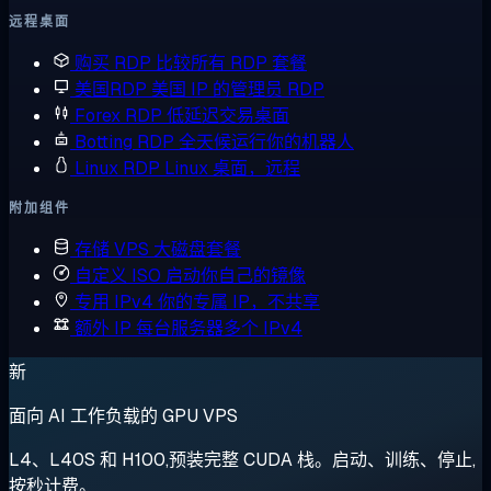
远程桌面
购买 RDP
比较所有 RDP 套餐
美国RDP
美国 IP 的管理员 RDP
Forex RDP
低延迟交易桌面
Botting RDP
全天候运行你的机器人
Linux RDP
Linux 桌面，远程
附加组件
存储 VPS
大磁盘套餐
自定义 ISO
启动你自己的镜像
专用 IPv4
你的专属 IP，不共享
额外 IP
每台服务器多个 IPv4
新
面向 AI 工作负载的 GPU VPS
L4、L40S 和 H100,预装完整 CUDA 栈。启动、训练、停止,
按秒计费。