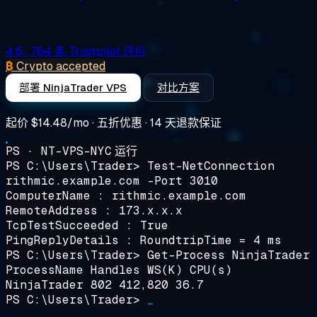
4.6
· 764 条 Trustpilot 评价
₿
Crypto accepted
部署 NinjaTrader VPS
对比方案
起价
$14.48/mo
· 五折优惠 · 14 天退款保证
PS · NT-VPS-NYC
运行
PS C:\Users\Trader>
Test-NetConnection
rithmic.example.com -Port 3010
ComputerName : rithmic.example.com
RemoteAddress : 173.x.x.x
TcpTestSucceeded : True
PingReplyDetails : RoundtripTime = 4 ms
PS C:\Users\Trader>
Get-Process NinjaTrader
ProcessName Handles WS(K) CPU(s)
NinjaTrader 802 412,820 36.7
PS C:\Users\Trader>
_