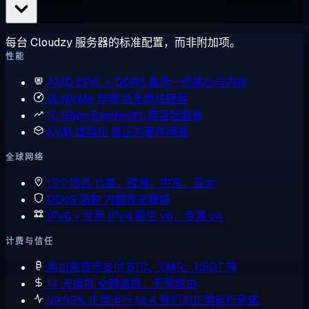
每台 Cloudzy 服务器的标准配置，而非附加项。
性能
AMD EPYC + DDR5
最新一代核心与内存
纯 NVMe 存储
绝无机械硬盘
10 Gbps Bandwidth
高吞吐套餐
KVM 虚拟化
真正的硬件隔离
全球网络
13个地点
北美、欧洲、中东、亚太
DDoS 防护
内置攻击缓解
IPv6 + 专用 IPv4
原生 v6，专属 v4
计费与信任
用加密货币支付
BTC、XMR、USDT 等
14 天退款
全额退款，无需理由
99.95% 正常运行 SLA
我们的正常运行承诺