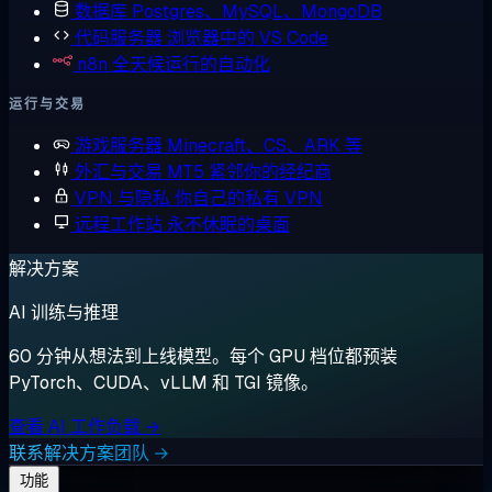
数据库
Postgres、MySQL、MongoDB
代码服务器
浏览器中的 VS Code
n8n
全天候运行的自动化
运行与交易
游戏服务器
Minecraft、CS、ARK 等
外汇与交易
MT5 紧邻你的经纪商
VPN 与隐私
你自己的私有 VPN
远程工作站
永不休眠的桌面
解决方案
AI 训练与推理
60 分钟从想法到上线模型。每个 GPU 档位都预装
PyTorch、CUDA、vLLM 和 TGI 镜像。
查看 AI 工作负载 →
联系解决方案团队 →
功能