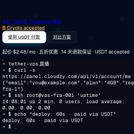
4.6
· 764 条 Trustpilot 评价
₿
Crypto accepted
使用 USDT 付款
对比方案
起价
$2.48/mo
· 五折优惠 · 14 天退款保证 · USDT accepted
~ tether-vps
直播
~ $
curl -s
https://panel.cloudzy.com/api/v1/account/me
{"email":"you@example.com","plan":"4GB","reg
fra-1"}
~ $
ssh root@vps-fra-001 'uptime'
14:08:01 up 2 min, 0 users, load average:
0.00, 0.00, 0.00
~ $
echo "deploy: 60s · paid via USDT"
deploy: 60s · paid via USDT
~ $
_