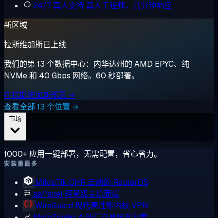
24/7 真人支持
真人工程师，几分钟响应
新区域
拉斯维加斯已上线
我们的第 13 个数据中心：内华达州的 AMD EPYC、纯
NVMe 和 40 Gbps 网络。60 秒部署。
在拉斯维加斯部署 →
查看全部 13 个位置 →
市场
1000+ 应用一键部署，无需配置，省心省力。
安装量最多
MikroTik CHR
云端的 RouterOS
aaPanel
轻量级主机面板
WireGuard
现代高性能内核 VPN
MetaTrader 4
外汇交易标准方案