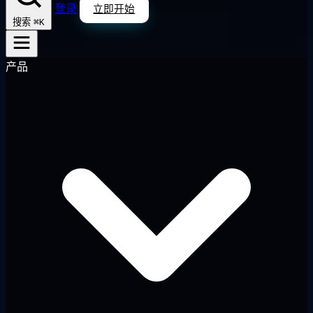
登录
立即开始
⌘K
搜索
产品