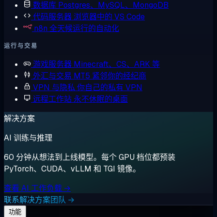
数据库
Postgres、MySQL、MongoDB
代码服务器
浏览器中的 VS Code
n8n
全天候运行的自动化
运行与交易
游戏服务器
Minecraft、CS、ARK 等
外汇与交易
MT5 紧邻你的经纪商
VPN 与隐私
你自己的私有 VPN
远程工作站
永不休眠的桌面
解决方案
AI 训练与推理
60 分钟从想法到上线模型。每个 GPU 档位都预装
PyTorch、CUDA、vLLM 和 TGI 镜像。
查看 AI 工作负载 →
联系解决方案团队 →
功能