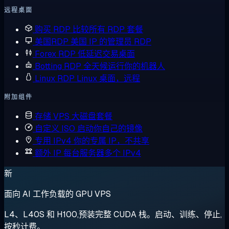
远程桌面
购买 RDP
比较所有 RDP 套餐
美国RDP
美国 IP 的管理员 RDP
Forex RDP
低延迟交易桌面
Botting RDP
全天候运行你的机器人
Linux RDP
Linux 桌面，远程
附加组件
存储 VPS
大磁盘套餐
自定义 ISO
启动你自己的镜像
专用 IPv4
你的专属 IP，不共享
额外 IP
每台服务器多个 IPv4
新
面向 AI 工作负载的 GPU VPS
L4、L40S 和 H100,预装完整 CUDA 栈。启动、训练、停止,
按秒计费。