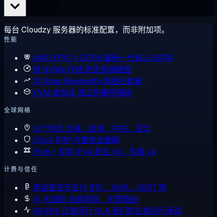
每台 Cloudzy 服务器的标准配置，而非附加项。
性能
AMD EPYC + DDR5
最新一代核心与内存
纯 NVMe 存储
绝无机械硬盘
10 Gbps Bandwidth
高吞吐套餐
KVM 虚拟化
真正的硬件隔离
全球网络
13个地点
北美、欧洲、中东、亚太
DDoS 防护
内置攻击缓解
IPv6 + 专用 IPv4
原生 v6，专属 v4
计费与信任
用加密货币支付
BTC、XMR、USDT 等
14 天退款
全额退款，无需理由
99.95% 正常运行 SLA
我们的正常运行承诺