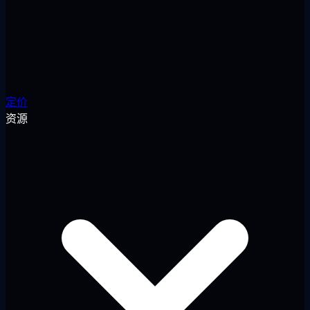
定价
资源