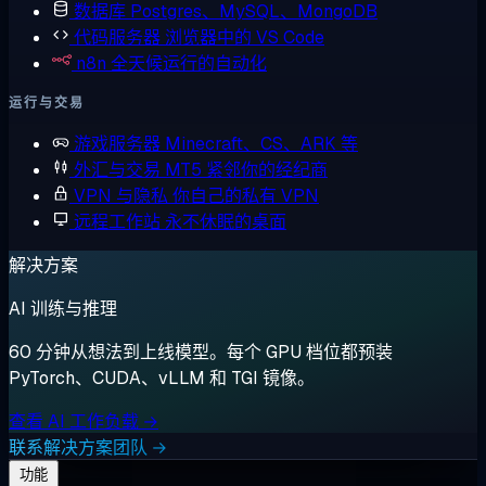
数据库
Postgres、MySQL、MongoDB
代码服务器
浏览器中的 VS Code
n8n
全天候运行的自动化
运行与交易
游戏服务器
Minecraft、CS、ARK 等
外汇与交易
MT5 紧邻你的经纪商
VPN 与隐私
你自己的私有 VPN
远程工作站
永不休眠的桌面
解决方案
AI 训练与推理
60 分钟从想法到上线模型。每个 GPU 档位都预装
PyTorch、CUDA、vLLM 和 TGI 镜像。
查看 AI 工作负载 →
联系解决方案团队 →
功能