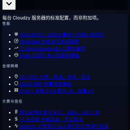
每台 Cloudzy 服务器的标准配置，而非附加项。
性能
AMD EPYC + DDR5
最新一代核心与内存
纯 NVMe 存储
绝无机械硬盘
10 Gbps Bandwidth
高吞吐套餐
KVM 虚拟化
真正的硬件隔离
全球网络
13个地点
北美、欧洲、中东、亚太
DDoS 防护
内置攻击缓解
IPv6 + 专用 IPv4
原生 v6，专属 v4
计费与信任
用加密货币支付
BTC、XMR、USDT 等
14 天退款
全额退款，无需理由
99.95% 正常运行 SLA
我们的正常运行承诺