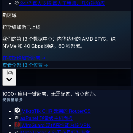
24/7 真人支持
真人工程师，几分钟响应
新区域
拉斯维加斯已上线
我们的第 13 个数据中心：内华达州的 AMD EPYC、纯
NVMe 和 40 Gbps 网络。60 秒部署。
在拉斯维加斯部署 →
查看全部 13 个位置 →
市场
1000+ 应用一键部署，无需配置，省心省力。
安装量最多
MikroTik CHR
云端的 RouterOS
aaPanel
轻量级主机面板
WireGuard
现代高性能内核 VPN
MetaTrader 4
外汇交易标准方案