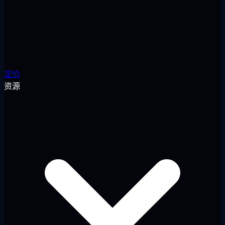
定价
资源