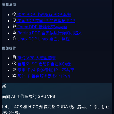
远程桌面
购买 RDP
比较所有 RDP 套餐
美国RDP
美国 IP 的管理员 RDP
Forex RDP
低延迟交易桌面
Botting RDP
全天候运行你的机器人
Linux RDP
Linux 桌面，远程
附加组件
存储 VPS
大磁盘套餐
自定义 ISO
启动你自己的镜像
专用 IPv4
你的专属 IP，不共享
额外 IP
每台服务器多个 IPv4
新
面向 AI 工作负载的 GPU VPS
L4、L40S 和 H100,预装完整 CUDA 栈。启动、训练、停止,
按秒计费。