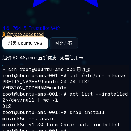
4.6
· 764 条 Trustpilot 评价
₿
Crypto accepted
部署 Ubuntu VPS
对比方案
起价
$2.48/mo
· 五折优惠 · 无需信用卡
~ ssh root@ubuntu-ams-001
已连接
root@ubuntu-ams-001:~#
cat /etc/os-release
PRETTY_NAME="Ubuntu 24.04 LTS"
VERSION_CODENAME=noble
root@ubuntu-ams-001:~#
apt list --installed
2>/dev/null | wc -l
312
root@ubuntu-ams-001:~#
snap install
microk8s --classic
microk8s v1.30 from Canonical✓ installed
root@ubuntu-ams-001:~#
_