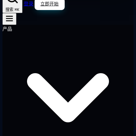
登录
立即开始
⌘K
搜索
产品