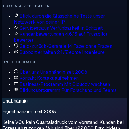
TOOLS & VERTRAUEN
Blick durch die Glasscheibe
Teste unser
Netzwerk von deiner IP
Servicestatus
Verfügbarkeit in Echtzeit
Kundenbewertungen
4,6/5 auf Trustpilot
bewertet
Geld-zurück-Garantie
14 Tage, ohne Fragen
Support erhalten
24/7, echte Ingenieure
UNTERNEHMEN
Über uns
Unabhängig seit 2008
Kontakt
Kontakt aufnehmen
Business-Programm
Mit Cloudzy wachsen
Bildungsprogramm
Für Forschung und Teams
Unabhängig
Eigenfinanziert seit 2008
Keine VCs, kein Quartalsdruck vom Vorstand, Kunden bei
Egress abzuzocken. Wir sind über 122.000 Entwicklern