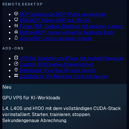
REMOTE DESKTOP
RDP kaufen
Alle RDP-Pläne vergleichen
USA RDP
Admin-RDP auf US-IPs
Forex RDP
Trading-Desktop mit geringer Latenz
Botting RDP
Immer online für laufende Bots
Linux RDP
Linux-Desktop, remote
ADD-ONS
VPS für Speicherung
Pläne mit großem Speicher
Custom ISO
Eigenes Image booten
Dedizierte IPv4
Ihre IP, nicht geteilt
Zusätzliche IPs
Mehrere IPv4 pro Server
Neu
GPU VPS für KI-Workloads
L4, L40S und H100 mit dem vollständigen CUDA-Stack
vorinstalliert. Starten, trainieren, stoppen.
Sekundengenaue Abrechnung.