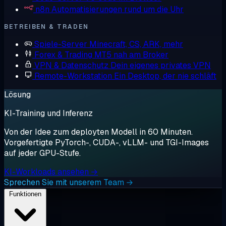
n8n
Automatisierungen rund um die Uhr
BETREIBEN & TRADEN
Spiele-Server
Minecraft, CS, ARK, mehr
Forex & Trading
MT5 nah am Broker
VPN & Datenschutz
Dein eigenes privates VPN
Remote-Workstation
Ein Desktop, der nie schläft
Lösung
KI-Training und Inferenz
Von der Idee zum deployten Modell in 60 Minuten.
Vorgefertigte PyTorch-, CUDA-, vLLM- und TGI-Images
auf jeder GPU-Stufe.
KI-Workloads ansehen →
Sprechen Sie mit unserem Team →
Funktionen