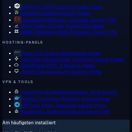
MikroTik CHR
RouterOS in der Cloud
aaPanel
Leichtes Hosting-Panel
WireGuard
Moderner, schneller Kernel VPN
MetaTrader 4
Forex-Trading-Standard
Hiddify Manager
Multi-Protokoll-Panel VPN
HOSTING-PANELS
Plesk
Full-Stack-Webhosting-Panel
FastPanel
Kostenloses, schnelles Server-Panel
CloudPanel
PHP- & Node.js-Panel
cPanel
Das klassische Hosting-Panel
VPN & TOOLS
OpenVPN AS
Selbstgehosteter VPN-Server
Docker
Container-Runtime, einsatzbereit
MTProto Proxy
Telegram-nativer Proxy
BlueStacks
Android-Apps auf einem VPS
Am häufigsten installiert