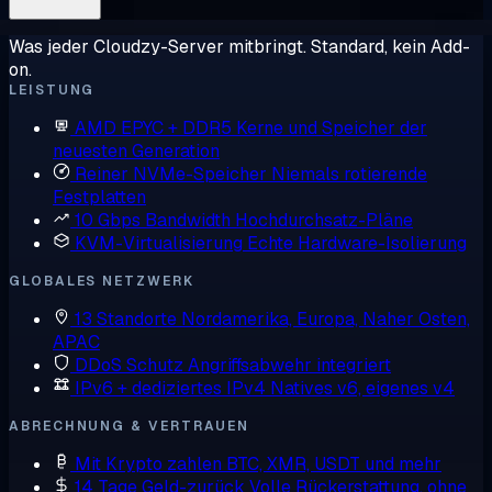
Was jeder Cloudzy-Server mitbringt. Standard, kein Add-
on.
LEISTUNG
AMD EPYC + DDR5
Kerne und Speicher der
neuesten Generation
Reiner NVMe-Speicher
Niemals rotierende
Festplatten
10 Gbps Bandwidth
Hochdurchsatz-Pläne
KVM-Virtualisierung
Echte Hardware-Isolierung
GLOBALES NETZWERK
13 Standorte
Nordamerika, Europa, Naher Osten,
APAC
DDoS Schutz
Angriffsabwehr integriert
IPv6 + dediziertes IPv4
Natives v6, eigenes v4
ABRECHNUNG & VERTRAUEN
Mit Krypto zahlen
BTC, XMR, USDT und mehr
14 Tage Geld-zurück
Volle Rückerstattung, ohne