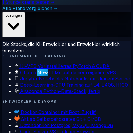
1 Stunde gratis testen →
Alle Pläne vergleichen →
Lösungen
Die Stacks, die KI-Entwickler und Entwickler wirklich
einsetzen.
KI UND MACHINE LEARNING
KI-VPS
Vorinstalliertes PyTorch & CUDA
Ollama
New
LLMs auf deinem eigenen VPS
Jupyter Notebooks
Notebooks auf deinem Server
Deep-Learning-GPU
Training auf L4, L40S, H100
Anaconda
Python-Data-Stack, fertig
ENTWICKLER & DEVOPS
Docker
Container mit Root-Zugriff
GitLab
Selbstgehostetes Git + CI/CD
Datenbanken
Postgres, MySQL, MongoDB
Code-Server
VS Code im Browser