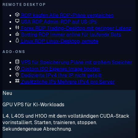
REMOTE DESKTOP
RDP kaufen
Alle RDP-Pläne vergleichen
USA RDP
Admin-RDP auf US-IPs
Forex RDP
Trading-Desktop mit geringer Latenz
Botting RDP
Immer online für laufende Bots
Linux RDP
Linux-Desktop, remote
ADD-ONS
VPS für Speicherung
Pläne mit großem Speicher
Custom ISO
Eigenes Image booten
Dedizierte IPv4
Ihre IP, nicht geteilt
Zusätzliche IPs
Mehrere IPv4 pro Server
Neu
GPU VPS für KI-Workloads
L4, L40S und H100 mit dem vollständigen CUDA-Stack
vorinstalliert. Starten, trainieren, stoppen.
Sekundengenaue Abrechnung.