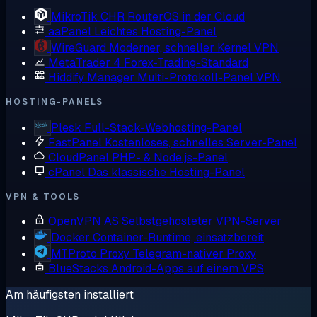
MikroTik CHR
RouterOS in der Cloud
aaPanel
Leichtes Hosting-Panel
WireGuard
Moderner, schneller Kernel VPN
MetaTrader 4
Forex-Trading-Standard
Hiddify Manager
Multi-Protokoll-Panel VPN
HOSTING-PANELS
Plesk
Full-Stack-Webhosting-Panel
FastPanel
Kostenloses, schnelles Server-Panel
CloudPanel
PHP- & Node.js-Panel
cPanel
Das klassische Hosting-Panel
VPN & TOOLS
OpenVPN AS
Selbstgehosteter VPN-Server
Docker
Container-Runtime, einsatzbereit
MTProto Proxy
Telegram-nativer Proxy
BlueStacks
Android-Apps auf einem VPS
Am häufigsten installiert