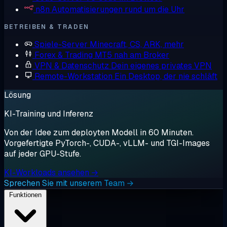
n8n
Automatisierungen rund um die Uhr
BETREIBEN & TRADEN
Spiele-Server
Minecraft, CS, ARK, mehr
Forex & Trading
MT5 nah am Broker
VPN & Datenschutz
Dein eigenes privates VPN
Remote-Workstation
Ein Desktop, der nie schläft
Lösung
KI-Training und Inferenz
Von der Idee zum deployten Modell in 60 Minuten.
Vorgefertigte PyTorch-, CUDA-, vLLM- und TGI-Images
auf jeder GPU-Stufe.
KI-Workloads ansehen →
Sprechen Sie mit unserem Team →
Funktionen