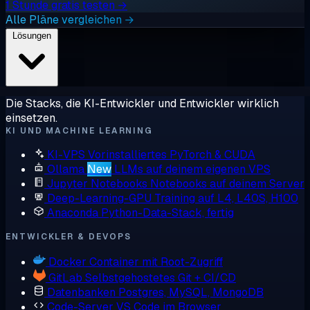
1 Stunde gratis testen →
Alle Pläne vergleichen →
Lösungen
Die Stacks, die KI-Entwickler und Entwickler wirklich
einsetzen.
KI UND MACHINE LEARNING
KI-VPS
Vorinstalliertes PyTorch & CUDA
Ollama
New
LLMs auf deinem eigenen VPS
Jupyter Notebooks
Notebooks auf deinem Server
Deep-Learning-GPU
Training auf L4, L40S, H100
Anaconda
Python-Data-Stack, fertig
ENTWICKLER & DEVOPS
Docker
Container mit Root-Zugriff
GitLab
Selbstgehostetes Git + CI/CD
Datenbanken
Postgres, MySQL, MongoDB
Code-Server
VS Code im Browser