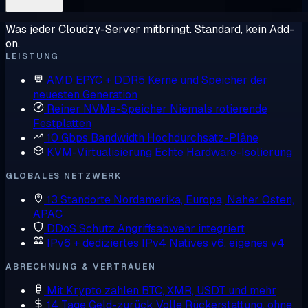
Was jeder Cloudzy-Server mitbringt. Standard, kein Add-
on.
LEISTUNG
AMD EPYC + DDR5
Kerne und Speicher der
neuesten Generation
Reiner NVMe-Speicher
Niemals rotierende
Festplatten
10 Gbps Bandwidth
Hochdurchsatz-Pläne
KVM-Virtualisierung
Echte Hardware-Isolierung
GLOBALES NETZWERK
13 Standorte
Nordamerika, Europa, Naher Osten,
APAC
DDoS Schutz
Angriffsabwehr integriert
IPv6 + dediziertes IPv4
Natives v6, eigenes v4
ABRECHNUNG & VERTRAUEN
Mit Krypto zahlen
BTC, XMR, USDT und mehr
14 Tage Geld-zurück
Volle Rückerstattung, ohne