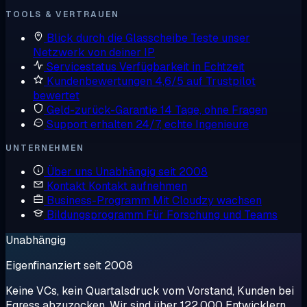
TOOLS & VERTRAUEN
Blick durch die Glasscheibe
Teste unser
Netzwerk von deiner IP
Servicestatus
Verfügbarkeit in Echtzeit
Kundenbewertungen
4,6/5 auf Trustpilot
bewertet
Geld-zurück-Garantie
14 Tage, ohne Fragen
Support erhalten
24/7, echte Ingenieure
UNTERNEHMEN
Über uns
Unabhängig seit 2008
Kontakt
Kontakt aufnehmen
Business-Programm
Mit Cloudzy wachsen
Bildungsprogramm
Für Forschung und Teams
Unabhängig
Eigenfinanziert seit 2008
Keine VCs, kein Quartalsdruck vom Vorstand, Kunden bei
Egress abzuzocken. Wir sind über 122.000 Entwicklern