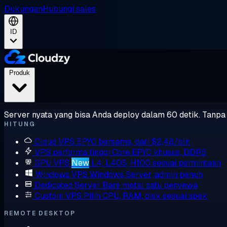
Dukungan
Hubungi sales
ID
Produk
Server nyata yang bisa Anda deploy dalam 60 detik. Tanpa l
HITUNG
Cloud VPS
EPYC bersama, dari $2,48/bln
VPS performa tinggi
Core EPYC khusus, DDR5
GPU VPS
New
L4, L40S, H100 sesuai permintaan
Windows VPS
Windows Server, admin penuh
Dedicated Server
Bare metal satu penyewa
Custom VPS
Pilih CPU, RAM, disk sesuai spek
REMOTE DESKTOP