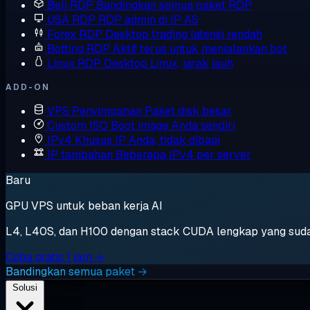
Beli RDP
Bandingkan semua paket RDP
USA RDP
RDP admin di IP AS
Forex RDP
Desktop trading latensi rendah
Botting RDP
Aktif terus untuk menjalankan bot
Linux RDP
Desktop Linux, jarak jauh
ADD-ON
VPS Penyimpanan
Paket disk besar
Custom ISO
Boot image Anda sendiri
IPv4 Khusus
IP Anda, tidak dibagi
IP tambahan
Beberapa IPv4 per server
Baru
GPU VPS untuk beban kerja AI
L4, L40S, dan H100 dengan stack CUDA lengkap yang sudah t
Coba gratis 1 jam →
Bandingkan semua paket →
Solusi