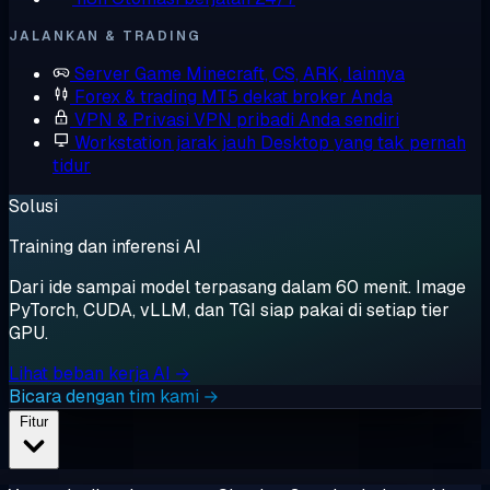
JALANKAN & TRADING
Server Game
Minecraft, CS, ARK, lainnya
Forex & trading
MT5 dekat broker Anda
VPN & Privasi
VPN pribadi Anda sendiri
Workstation jarak jauh
Desktop yang tak pernah
tidur
Solusi
Training dan inferensi AI
Dari ide sampai model terpasang dalam 60 menit. Image
PyTorch, CUDA, vLLM, dan TGI siap pakai di setiap tier
GPU.
Lihat beban kerja AI →
Bicara dengan tim kami →
Fitur