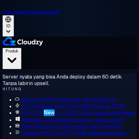
Dukungan
Hubungi sales
ID
Produk
Server nyata yang bisa Anda deploy dalam 60 detik.
Tanpa labirin upsell.
HITUNG
Cloud VPS
EPYC bersama, dari $2,48/bln
VPS performa tinggi
Core EPYC khusus, DDR5
GPU VPS
New
L4, L40S, H100 sesuai permintaan
Windows VPS
Windows Server, admin penuh
Dedicated Server
Bare metal satu penyewa
Custom VPS
Pilih CPU, RAM, disk sesuai spek