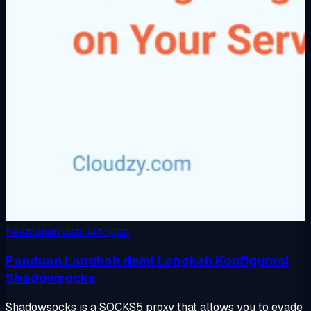
Keamanan dan Jaringan
Panduan Langkah demi Langkah Konfigurasi
Shadowsocks
Shadowsocks is a SOCKS5 proxy that allows you to evade