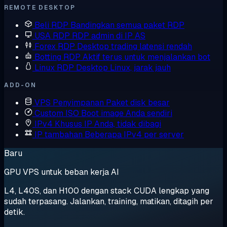
REMOTE DESKTOP
Beli RDP
Bandingkan semua paket RDP
USA RDP
RDP admin di IP AS
Forex RDP
Desktop trading latensi rendah
Botting RDP
Aktif terus untuk menjalankan bot
Linux RDP
Desktop Linux, jarak jauh
ADD-ON
VPS Penyimpanan
Paket disk besar
Custom ISO
Boot image Anda sendiri
IPv4 Khusus
IP Anda, tidak dibagi
IP tambahan
Beberapa IPv4 per server
Baru
GPU VPS untuk beban kerja AI
L4, L40S, dan H100 dengan stack CUDA lengkap yang
sudah terpasang. Jalankan, training, matikan, ditagih per
detik.