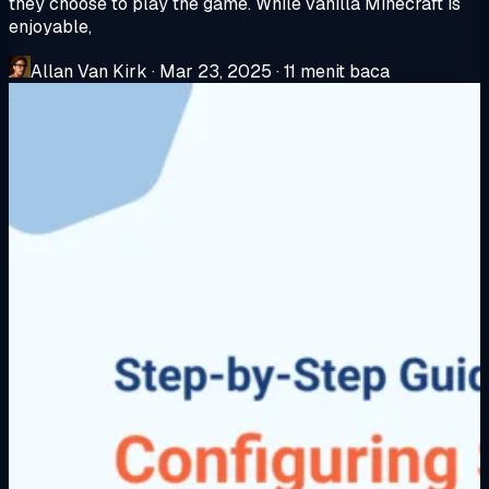
they choose to play the game. While vanilla Minecraft is
enjoyable,
Allan Van Kirk
·
Mar 23, 2025
·
11 menit baca