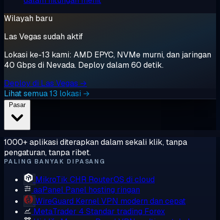
dalam hitungan menit
Wilayah baru
Las Vegas sudah aktif
Lokasi ke-13 kami: AMD EPYC, NVMe murni, dan jaringan
40 Gbps di Nevada. Deploy dalam 60 detik.
Deploy di Las Vegas →
Lihat semua 13 lokasi →
Pasar
1000+ aplikasi diterapkan dalam sekali klik, tanpa
pengaturan, tanpa ribet.
PALING BANYAK DIPASANG
MikroTik CHR
RouterOS di cloud
aaPanel
Panel hosting ringan
WireGuard
Kernel VPN modern dan cepat
MetaTrader 4
Standar trading Forex