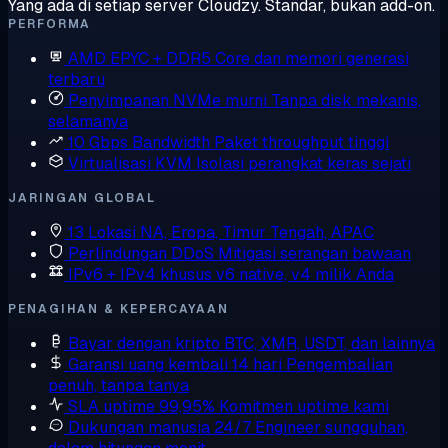
Yang ada di setiap server Cloudzy. Standar, bukan add-on.
PERFORMA
AMD EPYC + DDR5
Core dan memori generasi
terbaru
Penyimpanan NVMe murni
Tanpa disk mekanis,
selamanya
10 Gbps Bandwidth
Paket throughput tinggi
Virtualisasi KVM
Isolasi perangkat keras sejati
JARINGAN GLOBAL
13 Lokasi
NA, Eropa, Timur Tengah, APAC
Perlindungan DDoS
Mitigasi serangan bawaan
IPv6 + IPv4 khusus
v6 native, v4 milik Anda
PENAGIHAN & KEPERCAYAAN
Bayar dengan kripto
BTC, XMR, USDT, dan lainnya
Garansi uang kembali 14 hari
Pengembalian
penuh, tanpa tanya
SLA uptime 99,95%
Komitmen uptime kami
Dukungan manusia 24/7
Engineer sungguhan,