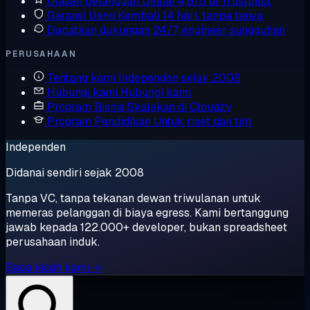
Ulasan pelanggan
Dinilai 4,6/5 di Trustpilot
Garansi Uang Kembali
14 hari, tanpa tanya
Dapatkan dukungan
24/7, engineer sungguhan
PERUSAHAAN
Tentang kami
Independen sejak 2008
Hubungi kami
Hubungi kami
Program Bisnis
Skalakan di Cloudzy
Program Pendidikan
Untuk riset dan tim
Independen
Didanai sendiri sejak 2008
Tanpa VC, tanpa tekanan dewan triwulanan untuk
memeras pelanggan di biaya egress. Kami bertanggung
jawab kepada 122.000+ developer, bukan spreadsheet
perusahaan induk.
Baca kisah kami →