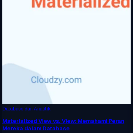
Database dan Analitik
Materialized View vs. View: Memahami Peran
Mereka dalam Database