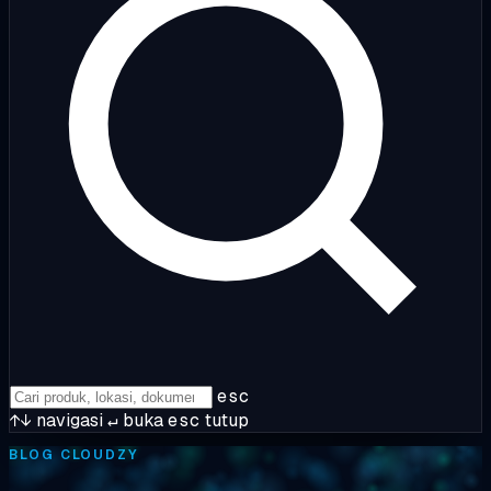
esc
↑↓
navigasi
↵
buka
esc
tutup
BLOG CLOUDZY