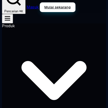
Masuk
Mulai sekarang
⌘K
Pencarian
Produk