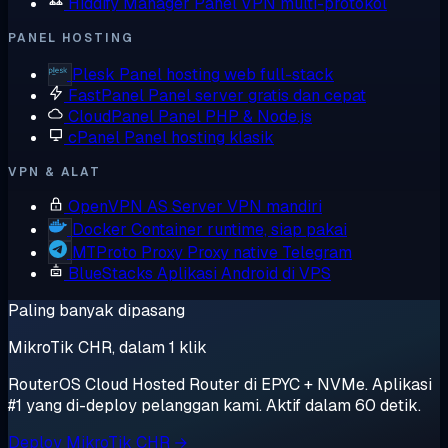
Hiddify Manager
Panel VPN multi-protokol
PANEL HOSTING
Plesk
Panel hosting web full-stack
FastPanel
Panel server gratis dan cepat
CloudPanel
Panel PHP & Node.js
cPanel
Panel hosting klasik
VPN & ALAT
OpenVPN AS
Server VPN mandiri
Docker
Container runtime, siap pakai
MTProto Proxy
Proxy native Telegram
BlueStacks
Aplikasi Android di VPS
Paling banyak dipasang
MikroTik CHR, dalam 1 klik
RouterOS Cloud Hosted Router di EPYC + NVMe. Aplikasi
#1 yang di-deploy pelanggan kami. Aktif dalam 60 detik.
Deploy MikroTik CHR →