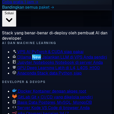
Coba gratis 1 jam →
Bandingkan semua paket →
Solusi
Stack yang benar-benar di-deploy oleh pembuat AI dan
developer.
AI DAN MACHINE LEARNING
VPS AI
PyTorch & CUDA siap pakai
Ollama
New
Jalankan LLM di VPS Anda sendiri
Jupyter Notebooks
Notebook di server Anda
GPU Deep Learning
Latih di L4, L40S, H100
Anaconda
Stack data Python, siap
DEVELOPER & DEVOPS
Docker
Kontainer dengan akses root
GitLab
Git + CI/CD yang dikelola sendiri
Basis Data
Postgres, MySQL, MongoDB
Server Kode
VS Code di browser Anda
n8n
Otomasi berjalan 24/7