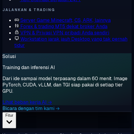
JALANKAN & TRADING
Server Game
Minecraft, CS, ARK, lainnya
Forex & trading
MT5 dekat broker Anda
VPN & Privasi
VPN pribadi Anda sendiri
Workstation jarak jauh
Desktop yang tak pernah
tidur
Solusi
Training dan inferensi AI
Dari ide sampai model terpasang dalam 60 menit. Image
PyTorch, CUDA, vLLM, dan TGI siap pakai di setiap tier
GPU.
Lihat beban kerja AI →
Bicara dengan tim kami →
Fitur