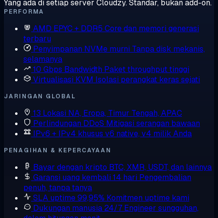
Yang ada di setiap server Cloudzy. Standar, bukan add-on.
PERFORMA
AMD EPYC + DDR5
Core dan memori generasi
terbaru
Penyimpanan NVMe murni
Tanpa disk mekanis,
selamanya
10 Gbps Bandwidth
Paket throughput tinggi
Virtualisasi KVM
Isolasi perangkat keras sejati
JARINGAN GLOBAL
13 Lokasi
NA, Eropa, Timur Tengah, APAC
Perlindungan DDoS
Mitigasi serangan bawaan
IPv6 + IPv4 khusus
v6 native, v4 milik Anda
PENAGIHAN & KEPERCAYAAN
Bayar dengan kripto
BTC, XMR, USDT, dan lainnya
Garansi uang kembali 14 hari
Pengembalian
penuh, tanpa tanya
SLA uptime 99,95%
Komitmen uptime kami
Dukungan manusia 24/7
Engineer sungguhan,