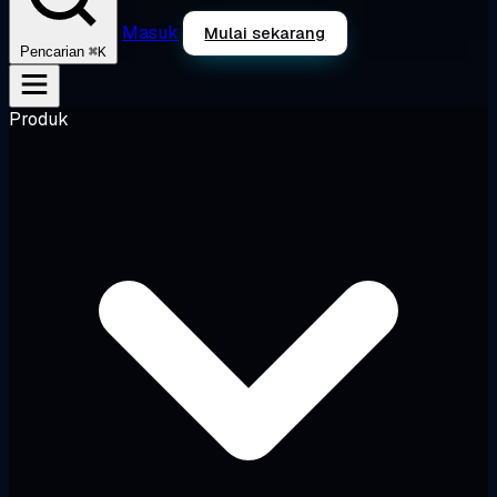
Masuk
Mulai sekarang
⌘K
Pencarian
Produk