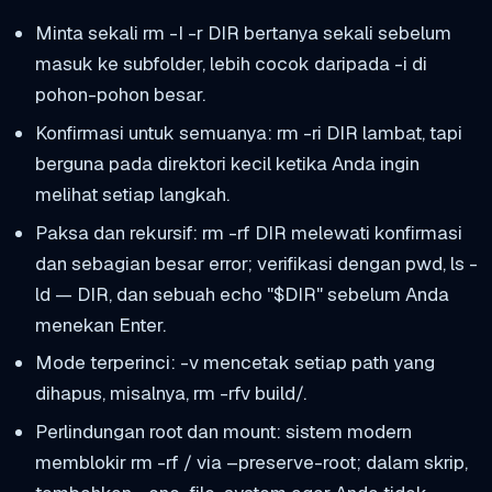
Minta sekali
rm -I -r DIR
bertanya sekali sebelum
masuk ke subfolder, lebih cocok daripada
-i
di
pohon-pohon besar.
Konfirmasi untuk semuanya:
rm -ri DIR
lambat, tapi
berguna pada direktori kecil ketika Anda ingin
melihat setiap langkah.
Paksa dan rekursif:
rm -rf DIR
melewati konfirmasi
dan sebagian besar error; verifikasi dengan
pwd
,
ls -
ld — DIR
, dan sebuah
echo "$DIR"
sebelum Anda
menekan Enter.
Mode terperinci:
-v
mencetak setiap path yang
dihapus, misalnya,
rm -rfv build/
.
Perlindungan root dan mount: sistem modern
memblokir
rm -rf /
via
–preserve-root
; dalam skrip,