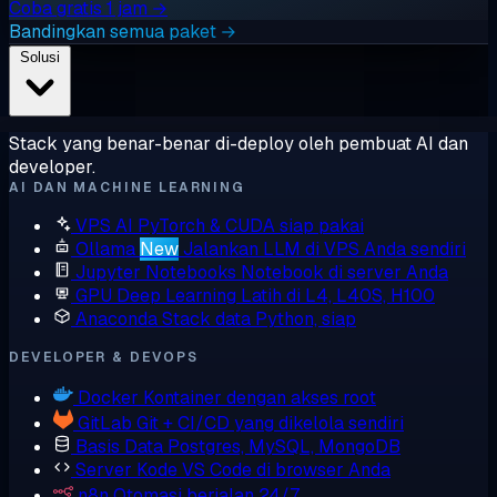
Coba gratis 1 jam →
Bandingkan semua paket →
Solusi
Stack yang benar-benar di-deploy oleh pembuat AI dan
developer.
AI DAN MACHINE LEARNING
VPS AI
PyTorch & CUDA siap pakai
Ollama
New
Jalankan LLM di VPS Anda sendiri
Jupyter Notebooks
Notebook di server Anda
GPU Deep Learning
Latih di L4, L40S, H100
Anaconda
Stack data Python, siap
DEVELOPER & DEVOPS
Docker
Kontainer dengan akses root
GitLab
Git + CI/CD yang dikelola sendiri
Basis Data
Postgres, MySQL, MongoDB
Server Kode
VS Code di browser Anda
n8n
Otomasi berjalan 24/7