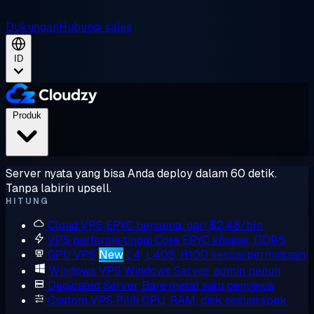
Dukungan
Hubungi sales
ID
Produk
Server nyata yang bisa Anda deploy dalam 60 detik.
Tanpa labirin upsell.
HITUNG
Cloud VPS
EPYC bersama, dari $2,48/bln
VPS performa tinggi
Core EPYC khusus, DDR5
GPU VPS
New
L4, L40S, H100 sesuai permintaan
Windows VPS
Windows Server, admin penuh
Dedicated Server
Bare metal satu penyewa
Custom VPS
Pilih CPU, RAM, disk sesuai spek