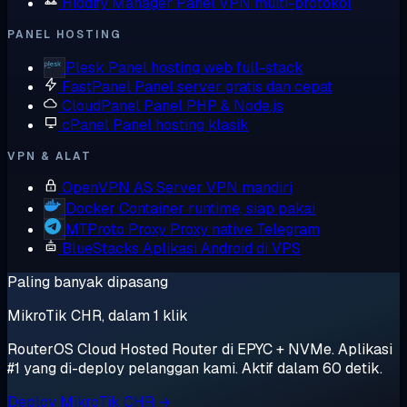
Hiddify Manager
Panel VPN multi-protokol
PANEL HOSTING
Plesk
Panel hosting web full-stack
FastPanel
Panel server gratis dan cepat
CloudPanel
Panel PHP & Node.js
cPanel
Panel hosting klasik
VPN & ALAT
OpenVPN AS
Server VPN mandiri
Docker
Container runtime, siap pakai
MTProto Proxy
Proxy native Telegram
BlueStacks
Aplikasi Android di VPS
Paling banyak dipasang
MikroTik CHR, dalam 1 klik
RouterOS Cloud Hosted Router di EPYC + NVMe. Aplikasi
#1 yang di-deploy pelanggan kami. Aktif dalam 60 detik.
Deploy MikroTik CHR →