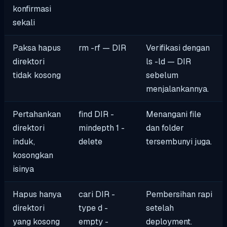
konfirmasi
sekali
Paksa hapus
rm -rf — DIR
Verifikasi dengan
direktori
ls -ld — DIR
tidak kosong
sebelum
menjalankannya.
Pertahankan
find DIR -
Menangani file
direktori
mindepth 1 -
dan folder
induk,
delete
tersembunyi juga.
kosongkan
isinya
Hapus hanya
cari DIR -
Pembersihan rapi
direktori
type d -
setelah
yang kosong
empty -
deployment.