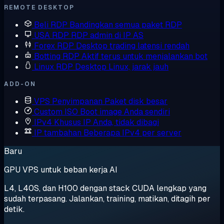
REMOTE DESKTOP
Beli RDP
Bandingkan semua paket RDP
USA RDP
RDP admin di IP AS
Forex RDP
Desktop trading latensi rendah
Botting RDP
Aktif terus untuk menjalankan bot
Linux RDP
Desktop Linux, jarak jauh
ADD-ON
VPS Penyimpanan
Paket disk besar
Custom ISO
Boot image Anda sendiri
IPv4 Khusus
IP Anda, tidak dibagi
IP tambahan
Beberapa IPv4 per server
Baru
GPU VPS untuk beban kerja AI
L4, L40S, dan H100 dengan stack CUDA lengkap yang
sudah terpasang. Jalankan, training, matikan, ditagih per
detik.