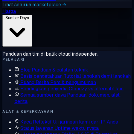
Lihat seluruh marketplace →
Harga
Sumber Daya
Panduan dan tim di balik cloud independen.
PELAJARI
Blog
Panduan & catatan teknik
Basis pengetahuan
Tutorial langkah demi langkah
Ruang Berita
Pers & pengumuman
Bandingkan penyedia
Cloudzy vs alternatif lain
Semua sumber daya
Panduan, dokumen, alat,
berita
ALAT & KEPERCAYAAN
Kaca Reflektif
Uji jaringan kami dari IP Anda
Status layanan
Uptime waktu nyata