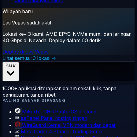
dalam hitungan menit
Wilayah baru
Las Vegas sudah aktif
Lokasi ke-13 kami: AMD EPYC, NVMe murni, dan jaringan
40 Gbps di Nevada. Deploy dalam 60 detik.
Deploy di Las Vegas →
Lihat semua 13 lokasi →
Pasar
1000+ aplikasi diterapkan dalam sekali klik, tanpa
pengaturan, tanpa ribet.
PALING BANYAK DIPASANG
MikroTik CHR
RouterOS di cloud
aaPanel
Panel hosting ringan
WireGuard
Kernel VPN modern dan cepat
MetaTrader 4
Standar trading Forex