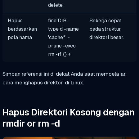
delete
Hapus
find DIR -
Bekerja cepat
berdasarkan
type d -name
pada struktur
pola nama
'cache*' -
direktori besar.
prune -exec
rm -rf {} +
Simpan referensi ini di dekat Anda saat mempelajari
cara menghapus direktori di Linux.
Hapus Direktori Kosong dengan
rmdir
or
rm -d