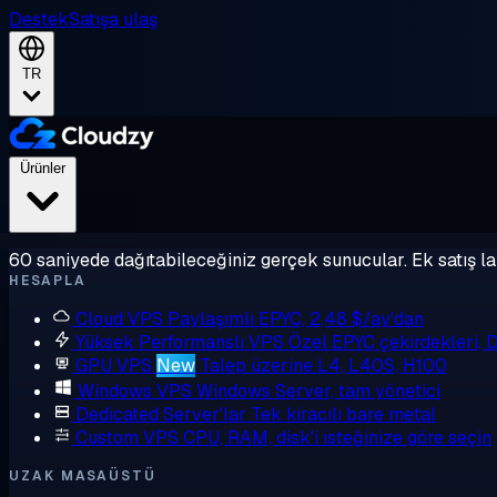
Destek
Satışa ulaş
TR
Ürünler
60 saniyede dağıtabileceğiniz gerçek sunucular. Ek satış la
HESAPLA
Cloud VPS
Paylaşımlı EPYC, 2,48 $/ay'dan
Yüksek Performanslı VPS
Özel EPYC çekirdekleri,
GPU VPS
New
Talep üzerine L4, L40S, H100
Windows VPS
Windows Server, tam yönetici
Dedicated Server'lar
Tek kiracılı bare metal
Custom VPS
CPU, RAM, disk'i isteğinize göre seçin
UZAK MASAÜSTÜ