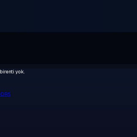
birenti yok.
 DDR5