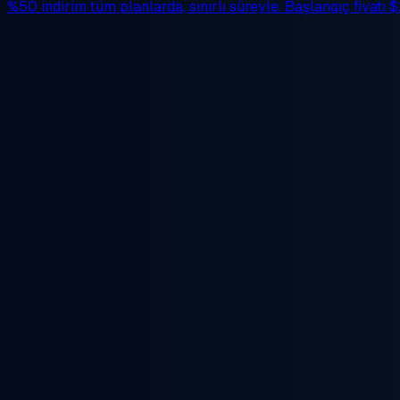
%50 indirim
tüm planlarda, sınırlı süreyle. Başlangıç fiyatı
$