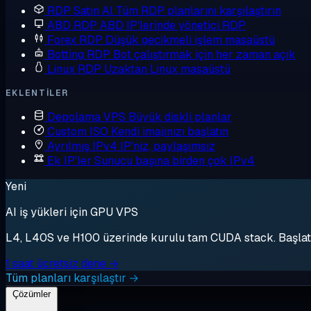
RDP Satın Al
Tüm RDP planlarını karşılaştırın
ABD RDP
ABD IP'lerinde yönetici RDP
Forex RDP
Düşük gecikmeli işlem masaüstü
Botting RDP
Bot çalıştırmak için her zaman açık
Linux RDP
Uzaktan Linux masaüstü
EKLENTILER
Depolama VPS
Büyük diskli planlar
Custom ISO
Kendi imajınızı başlatın
Ayrılmış IPv4
IP'niz, paylaşımsız
Ek IP'ler
Sunucu başına birden çok IPv4
Yeni
AI iş yükleri için GPU VPS
L4, L40S ve H100 üzerinde kurulu tam CUDA stack. Başlat, 
1 saat ücretsiz dene →
Tüm planları karşılaştır →
Çözümler