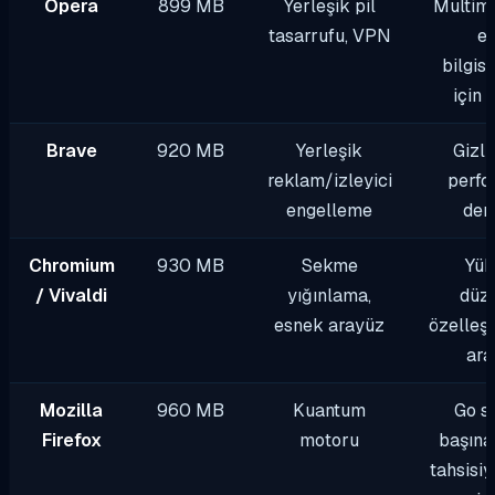
Opera
899 MB
Yerleşik pil
Multim
tasarrufu, VPN
es
bilgis
için 
Brave
920 MB
Yerleşik
Gizli
reklam/izleyici
perfo
engelleme
den
Chromium
930 MB
Sekme
Yük
/ Vivaldi
yığınlama,
düz
esnek arayüz
özelleşti
ara
Mozilla
960 MB
Kuantum
Go s
Firefox
motoru
başına
tahsisiy