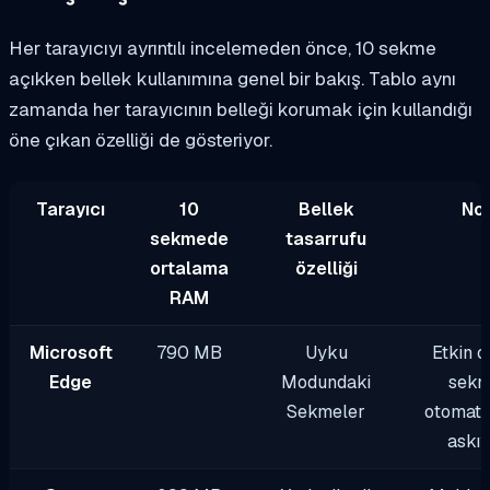
Her tarayıcıyı ayrıntılı incelemeden önce, 10 sekme
açıkken bellek kullanımına genel bir bakış. Tablo aynı
zamanda her tarayıcının belleği korumak için kullandığı
öne çıkan özelliği de gösteriyor.
Tarayıcı
10
Bellek
Not
sekmede
tasarrufu
ortalama
özelliği
RAM
Microsoft
790 MB
Uyku
Etkin 
Edge
Modundaki
sekm
Sekmeler
otomati
askıy