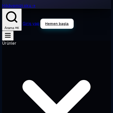
Hikâyemizi oku →
Giriş yap
Hemen başla
⌘K
Arama
Ürünler