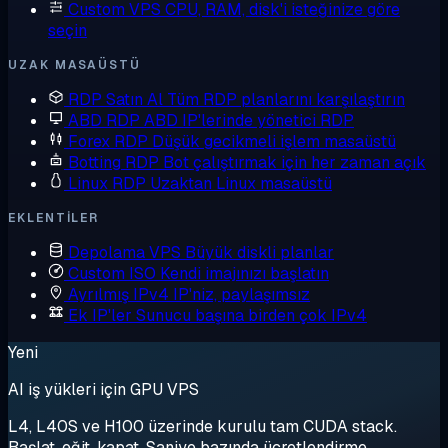
Custom VPS
CPU, RAM, disk'i isteğinize göre
seçin
UZAK MASAÜSTÜ
RDP Satın Al
Tüm RDP planlarını karşılaştırın
ABD RDP
ABD IP'lerinde yönetici RDP
Forex RDP
Düşük gecikmeli işlem masaüstü
Botting RDP
Bot çalıştırmak için her zaman açık
Linux RDP
Uzaktan Linux masaüstü
EKLENTILER
Depolama VPS
Büyük diskli planlar
Custom ISO
Kendi imajınızı başlatın
Ayrılmış IPv4
IP'niz, paylaşımsız
Ek IP'ler
Sunucu başına birden çok IPv4
Yeni
AI iş yükleri için GPU VPS
L4, L40S ve H100 üzerinde kurulu tam CUDA stack.
Başlat, eğit, kapat. Saniye bazında ücretlendirme.