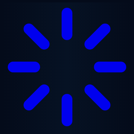
Ana içeriğe geç