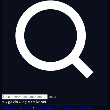
esc
↑↓
gezin
↵
aç
esc
kapat
Ana sayfa
›
Blog
›
Uzaktan Erişim ve Çalışma Alanı