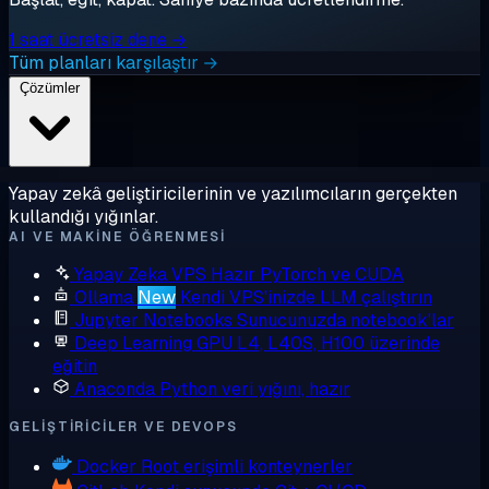
1 saat ücretsiz dene →
Tüm planları karşılaştır →
Çözümler
Yapay zekâ geliştiricilerinin ve yazılımcıların gerçekten
kullandığı yığınlar.
AI VE MAKINE ÖĞRENMESI
Yapay Zeka VPS
Hazır PyTorch ve CUDA
Ollama
New
Kendi VPS'inizde LLM çalıştırın
Jupyter Notebooks
Sunucunuzda notebook'lar
Deep Learning GPU
L4, L40S, H100 üzerinde
eğitin
Anaconda
Python veri yığını, hazır
GELIŞTIRICILER VE DEVOPS
Docker
Root erişimli konteynerler