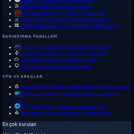
MikroTik CHR
Bulutta RouterOS
aaPanel
Hafif barındırma paneli
WireGuard
Modern, hızlı çekirdek VPN
MetaTrader 4
Forex ticaretinde standart
Hiddify Manager
Çok protokollü VPN paneli
BARINDIRMA PANELLERI
Plesk
Full-stack web barındırma paneli
FastPanel
Ücretsiz, hızlı sunucu paneli
CloudPanel
PHP ve Node.js paneli
cPanel
Klasik barındırma paneli
VPN VE ARAÇLAR
OpenVPN AS
Kendi barındırdığınız VPN sunucusu
Docker
Konteyner çalışma ortamı, kullanıma
hazır
MTProto Proxy
Telegram-native proxy
BlueStacks
VPS'te Android uygulamaları
En çok kurulan