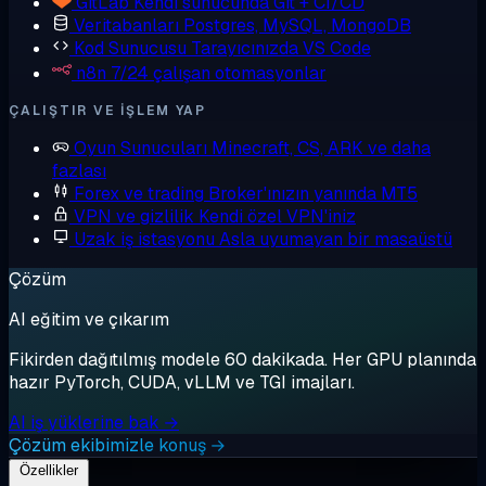
GitLab
Kendi sunucunda Git + CI/CD
Veritabanları
Postgres, MySQL, MongoDB
Kod Sunucusu
Tarayıcınızda VS Code
n8n
7/24 çalışan otomasyonlar
ÇALIŞTIR VE IŞLEM YAP
Oyun Sunucuları
Minecraft, CS, ARK ve daha
fazlası
Forex ve trading
Broker'ınızın yanında MT5
VPN ve gizlilik
Kendi özel VPN'iniz
Uzak iş istasyonu
Asla uyumayan bir masaüstü
Çözüm
AI eğitim ve çıkarım
Fikirden dağıtılmış modele 60 dakikada. Her GPU planında
hazır PyTorch, CUDA, vLLM ve TGI imajları.
AI iş yüklerine bak →
Çözüm ekibimizle konuş →
Özellikler