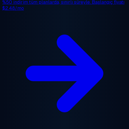
%50 indirim
tüm planlarda, sınırlı süreyle. Başlangıç fiyatı
$2.48/mo