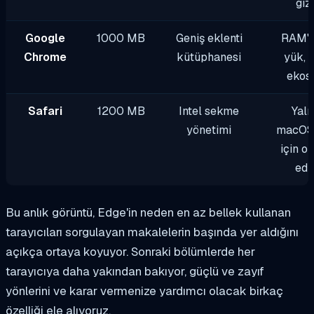
gizl
Google
1000 MB
Geniş eklenti
RAM'd
Chrome
kütüphanesi
yük, 
ekos
Safari
1200 MB
Intel sekme
Yaln
yönetimi
macOS 
için o
edi
Bu anlık görüntü, Edge'in neden en az bellek kullanan
tarayıcıları sorgulayan makalelerin başında yer aldığını
açıkça ortaya koyuyor. Sonraki bölümlerde her
tarayıcıya daha yakından bakıyor, güçlü ve zayıf
yönlerini ve karar vermenize yardımcı olacak birkaç
özelliği ele alıyoruz.