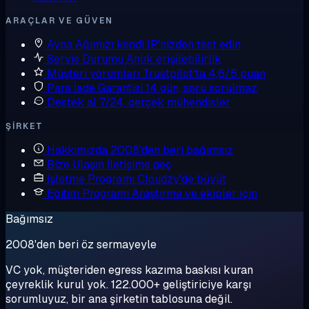
ARAÇLAR VE GÜVEN
Ayna
Ağımızı kendi IP'nizden test edin
Servis Durumu
Anlık erişilebilirlik
Müşteri yorumları
Trustpilot'ta 4,6/5 puan
Para İade Garantisi
14 gün, soru sorulmaz
Destek al
7/24, gerçek mühendisler
ŞIRKET
Hakkımızda
2008'den beri bağımsız
Bize Ulaşın
İletişime geç
İşletme Programı
Cloudzy'de büyüt
Eğitim Programı
Araştırma ve ekipler için
Bağımsız
2008'den beri öz sermayeyle
VC yok, müşteriden egress kazıma baskısı kuran
çeyreklik kurul yok. 122.000+ geliştiriciye karşı
sorumluyuz, bir ana şirketin tablosuna değil.