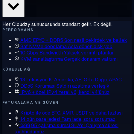
Her Cloudzy sunucusunda standart gelir. Ek değil.
PERFORMANS
AMD EPYC + DDR5
Son nesil çekirdek ve bellek
Saf NVMe depolama
Asla dönen disk yok
10 Gbps Bandwidth
Yüksek verimli planlar
KVM sanallaştırma
Gerçek donanım yalıtımı
KÜRESEL AĞ
13 Lokasyon
K. Amerika, AB, Orta Doğu, APAC
DDoS Koruması
Saldırı azaltma yerleşik
IPv6 + özel IPv4
Yerel v6, kendi v4'ünüz
FATURALAMA VE GÜVEN
Kripto ile öde
BTC, XMR, USDT ve daha fazlası
14 gün para iadesi
Tam iade, soru sorulmaz
%99,95 çalışma süresi SLA'sı
Çalışma süresi
taahhüdümüz