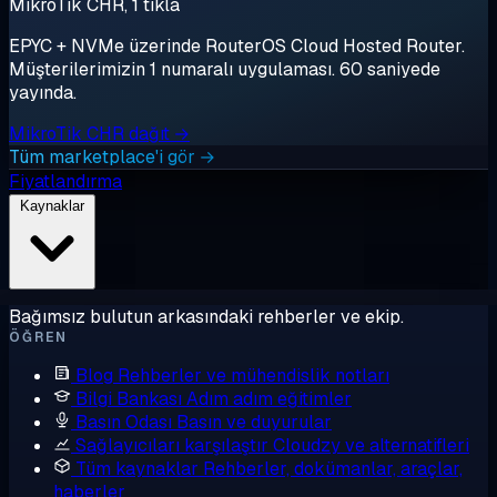
MikroTik CHR, 1 tıkla
EPYC + NVMe üzerinde RouterOS Cloud Hosted Router.
Müşterilerimizin 1 numaralı uygulaması. 60 saniyede
yayında.
MikroTik CHR dağıt →
Tüm marketplace'i gör →
Fiyatlandırma
Kaynaklar
Bağımsız bulutun arkasındaki rehberler ve ekip.
ÖĞREN
Blog
Rehberler ve mühendislik notları
Bilgi Bankası
Adım adım eğitimler
Basın Odası
Basın ve duyurular
Sağlayıcıları karşılaştır
Cloudzy ve alternatifleri
Tüm kaynaklar
Rehberler, dokümanlar, araçlar,
haberler