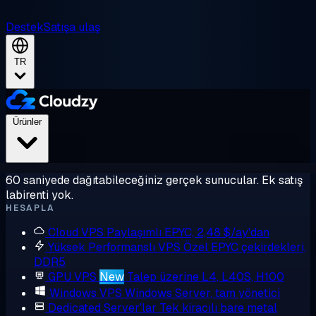
Destek
Satışa ulaş
TR
Ürünler
60 saniyede dağıtabileceğiniz gerçek sunucular. Ek satış
labirenti yok.
HESAPLA
Cloud VPS
Paylaşımlı EPYC, 2,48 $/ay'dan
Yüksek Performanslı VPS
Özel EPYC çekirdekleri,
DDR5
GPU VPS
New
Talep üzerine L4, L40S, H100
Windows VPS
Windows Server, tam yönetici
Dedicated Server'lar
Tek kiracılı bare metal