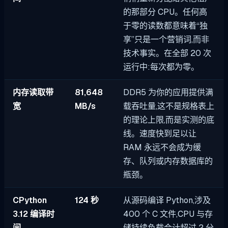
的那部分 CPU。任何高
于零的读数都意味着“独
享”只是一个营销词,而非
技术事实。在全部 20 次
运行中:每次都为零。
内存读取带
81,648
DDR5 为你的应用提供满
宽
MB/s
载吞吐量,这不是规格表上
的理论上限,而是实测的底
线。速度快到足以让
RAM 永远不会成为缓
存、队列或内存数据库的
瓶颈。
CPython
124 秒
从源码编译 Python,涉及
3.12 编译时
400 个 C 文件,CPU 与存
间
储持续负载合计超过 2 分