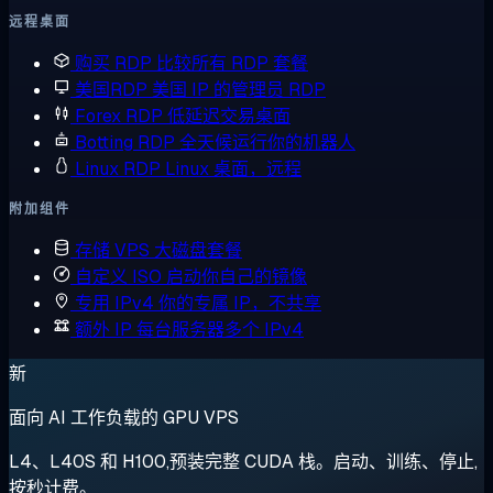
远程桌面
购买 RDP
比较所有 RDP 套餐
美国RDP
美国 IP 的管理员 RDP
Forex RDP
低延迟交易桌面
Botting RDP
全天候运行你的机器人
Linux RDP
Linux 桌面，远程
附加组件
存储 VPS
大磁盘套餐
自定义 ISO
启动你自己的镜像
专用 IPv4
你的专属 IP，不共享
额外 IP
每台服务器多个 IPv4
新
面向 AI 工作负载的 GPU VPS
L4、L40S 和 H100,预装完整 CUDA 栈。启动、训练、停止,
按秒计费。