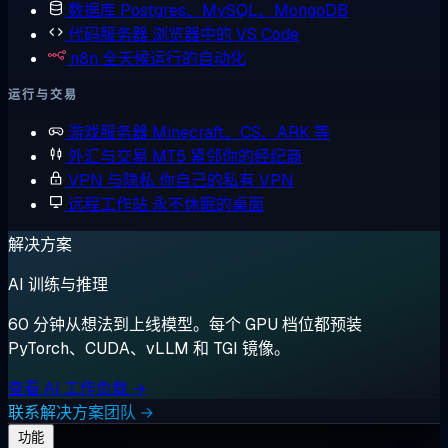
数据库
Postgres、MySQL、MongoDB
代码服务器
浏览器中的 VS Code
n8n
全天候运行的自动化
运行与交易
游戏服务器
Minecraft、CS、ARK 等
外汇与交易
MT5 紧邻你的经纪商
VPN 与隐私
你自己的私有 VPN
远程工作站
永不休眠的桌面
解决方案
AI 训练与推理
60 分钟从想法到上线模型。每个 GPU 档位都预装
PyTorch、CUDA、vLLM 和 TGI 镜像。
查看 AI 工作负载 →
联系解决方案团队 →
功能