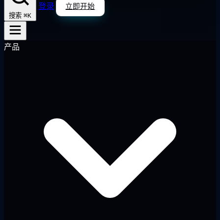
登录
立即开始
⌘K
搜索
产品