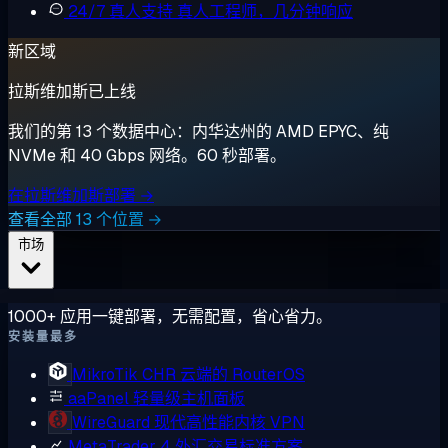
24/7 真人支持
真人工程师，几分钟响应
新区域
拉斯维加斯已上线
我们的第 13 个数据中心：内华达州的 AMD EPYC、纯
NVMe 和 40 Gbps 网络。60 秒部署。
在拉斯维加斯部署 →
查看全部 13 个位置 →
市场
1000+ 应用一键部署，无需配置，省心省力。
安装量最多
MikroTik CHR
云端的 RouterOS
aaPanel
轻量级主机面板
WireGuard
现代高性能内核 VPN
MetaTrader 4
外汇交易标准方案