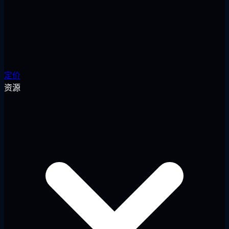
定价
资源