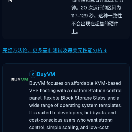
钟。20 次运行的区间为
117–129 秒。这种一致性
不会出现在超售的硬件
上。
完整方法论、更多基准测试及每美元性能分析 ↓
BuyVM
2
BuyVM focuses on affordable KVM-based
VPS hosting with a custom Stallion control
panel, flexible Block Storage Slabs, and a
wide range of operating system templates.
It is suited to developers, hobbyists, and
cost-conscious users who want strong
control, simple scaling, and low-cost