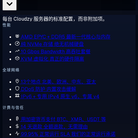
每台 Cloudzy 服务器的标准配置，而非附加项。
性能
AMD EPYC + DDR5
最新一代核心与内存
纯 NVMe 存储
绝无机械硬盘
10 Gbps Bandwidth
高吞吐套餐
KVM 虚拟化
真正的硬件隔离
全球网络
13个地点
北美、欧洲、中东、亚太
DDoS 防护
内置攻击缓解
IPv6 + 专用 IPv4
原生 v6，专属 v4
计费与信任
用加密货币支付
BTC、XMR、USDT 等
14 天退款
全额退款，无需理由
99.95% 正常运行 SLA
我们的正常运行承诺