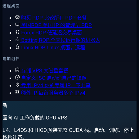
远程桌面
购买 RDP
比较所有 RDP 套餐
美国RDP
美国 IP 的管理员 RDP
Forex RDP
低延迟交易桌面
Botting RDP
全天候运行你的机器人
Linux RDP
Linux 桌面，远程
附加组件
存储 VPS
大磁盘套餐
自定义 ISO
启动你自己的镜像
专用 IPv4
你的专属 IP，不共享
额外 IP
每台服务器多个 IPv4
新
面向 AI 工作负载的 GPU VPS
L4、L40S 和 H100,预装完整 CUDA 栈。启动、训练、停止,
按秒计费。