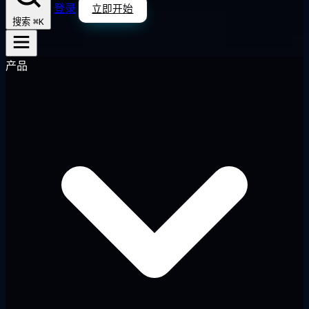
登录
立即开始
⌘K
搜索
产品