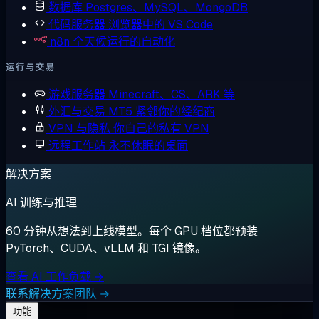
数据库
Postgres、MySQL、MongoDB
代码服务器
浏览器中的 VS Code
n8n
全天候运行的自动化
运行与交易
游戏服务器
Minecraft、CS、ARK 等
外汇与交易
MT5 紧邻你的经纪商
VPN 与隐私
你自己的私有 VPN
远程工作站
永不休眠的桌面
解决方案
AI 训练与推理
60 分钟从想法到上线模型。每个 GPU 档位都预装
PyTorch、CUDA、vLLM 和 TGI 镜像。
查看 AI 工作负载 →
联系解决方案团队 →
功能