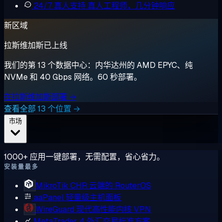
24/7 真人支持
真人工程师，几分钟响应
新区域
拉斯维加斯已上线
我们的第 13 个数据中心：内华达州的 AMD EPYC、纯
NVMe 和 40 Gbps 网络。60 秒部署。
在拉斯维加斯部署 →
查看全部 13 个位置 →
市场
1000+ 应用一键部署，无需配置，省心省力。
安装量最多
MikroTik CHR
云端的 RouterOS
aaPanel
轻量级主机面板
WireGuard
现代高性能内核 VPN
MetaTrader 4
外汇交易标准方案