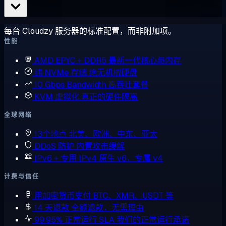
每台 Cloudzy 服务器的标准配置，而非附加项。
性能
AMD EPYC + DDR5
最新一代核心与内存
纯 NVMe 存储
绝无机械硬盘
10 Gbps Bandwidth
高吞吐套餐
KVM 虚拟化
真正的硬件隔离
全球网络
13个地点
北美、欧洲、中东、亚太
DDoS 防护
内置攻击缓解
IPv6 + 专用 IPv4
原生 v6，专属 v4
计费与信任
用加密货币支付
BTC、XMR、USDT 等
14 天退款
全额退款，无需理由
99.95% 正常运行 SLA
我们的正常运行承诺