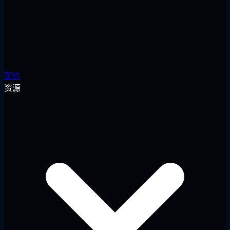
定价
资源