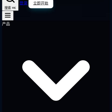
登录
立即开始
⌘K
搜索
产品