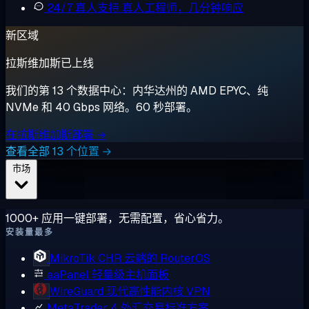
24/7 真人支持
真人工程师，几分钟响应
新区域
拉斯维加斯已上线
我们的第 13 个数据中心：内华达州的 AMD EPYC、纯
NVMe 和 40 Gbps 网络。60 秒部署。
在拉斯维加斯部署 →
查看全部 13 个位置 →
市场
1000+ 应用一键部署，无需配置，省心省力。
安装量最多
MikroTik CHR
云端的 RouterOS
aaPanel
轻量级主机面板
WireGuard
现代高性能内核 VPN
MetaTrader 4
外汇交易标准方案