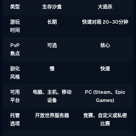
类型
生存沙盒
大逃杀
游玩
长期
快速对局 20–30分钟
时间
PvP
可选
核心
焦点
驯化
慢
快速
风格
可用
电脑、主机、移动
PC (Steam、Epic
平台
设备
Games)
托管
开放世界服务器
竞赛、自定义或私密
选项
比赛