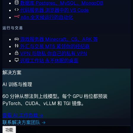
数据库
Postgres、MySQL、MongoDB
代码服务器
浏览器中的 VS Code
n8n
全天候运行的自动化
运行与交易
游戏服务器
Minecraft、CS、ARK 等
外汇与交易
MT5 紧邻你的经纪商
VPN 与隐私
你自己的私有 VPN
远程工作站
永不休眠的桌面
解决方案
AI 训练与推理
60 分钟从想法到上线模型。每个 GPU 档位都预装
PyTorch、CUDA、vLLM 和 TGI 镜像。
查看 AI 工作负载 →
联系解决方案团队 →
功能