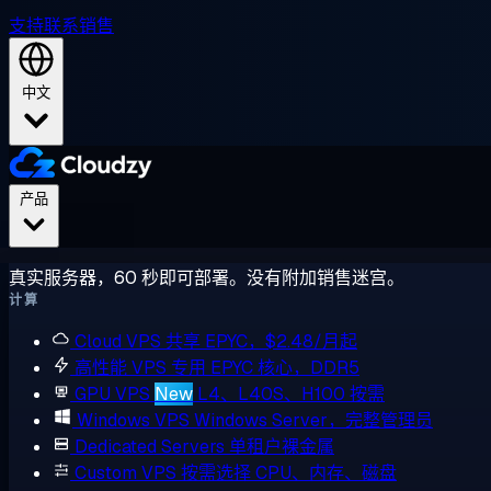
支持
联系销售
中文
产品
真实服务器，60 秒即可部署。没有附加销售迷宫。
计算
Cloud VPS
共享 EPYC，$2.48/月起
高性能 VPS
专用 EPYC 核心，DDR5
GPU VPS
New
L4、L40S、H100 按需
Windows VPS
Windows Server，完整管理员
Dedicated Servers
单租户裸金属
Custom VPS
按需选择 CPU、内存、磁盘