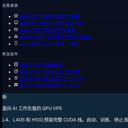
远程桌面
购买 RDP
比较所有 RDP 套餐
美国RDP
美国 IP 的管理员 RDP
Forex RDP
低延迟交易桌面
Botting RDP
全天候运行你的机器人
Linux RDP
Linux 桌面，远程
附加组件
存储 VPS
大磁盘套餐
自定义 ISO
启动你自己的镜像
专用 IPv4
你的专属 IP，不共享
额外 IP
每台服务器多个 IPv4
新
面向 AI 工作负载的 GPU VPS
L4、L40S 和 H100,预装完整 CUDA 栈。启动、训练、停止