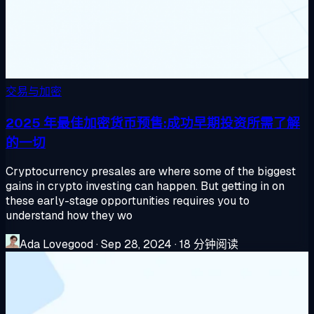
交易与加密
2025 年最佳加密货币预售:成功早期投资所需了解
的一切
Cryptocurrency presales are where some of the biggest
gains in crypto investing can happen. But getting in on
these early-stage opportunities requires you to
understand how they wo
Ada Lovegood
·
Sep 28, 2024
·
18 分钟阅读