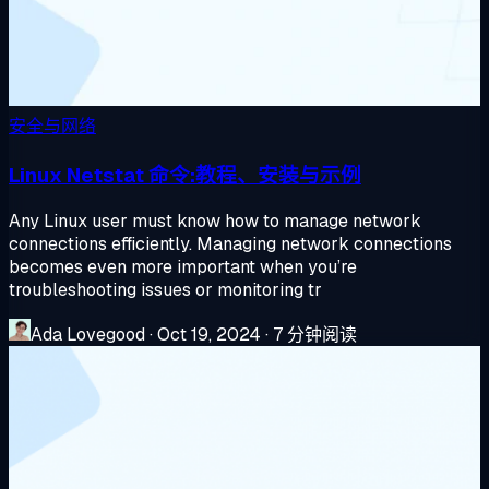
安全与网络
Linux Netstat 命令:教程、安装与示例
Any Linux user must know how to manage network
connections efficiently. Managing network connections
becomes even more important when you’re
troubleshooting issues or monitoring tr
Ada Lovegood
·
Oct 19, 2024
·
7 分钟阅读