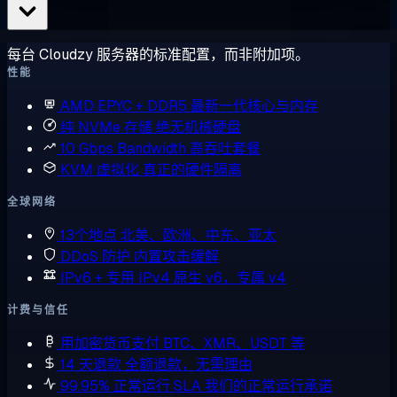
每台 Cloudzy 服务器的标准配置，而非附加项。
性能
AMD EPYC + DDR5
最新一代核心与内存
纯 NVMe 存储
绝无机械硬盘
10 Gbps Bandwidth
高吞吐套餐
KVM 虚拟化
真正的硬件隔离
全球网络
13个地点
北美、欧洲、中东、亚太
DDoS 防护
内置攻击缓解
IPv6 + 专用 IPv4
原生 v6，专属 v4
计费与信任
用加密货币支付
BTC、XMR、USDT 等
14 天退款
全额退款，无需理由
99.95% 正常运行 SLA
我们的正常运行承诺