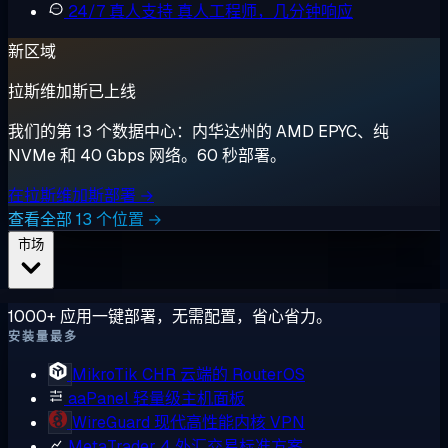
24/7 真人支持
真人工程师，几分钟响应
新区域
拉斯维加斯已上线
我们的第 13 个数据中心：内华达州的 AMD EPYC、纯
NVMe 和 40 Gbps 网络。60 秒部署。
在拉斯维加斯部署 →
查看全部 13 个位置 →
市场
1000+ 应用一键部署，无需配置，省心省力。
安装量最多
MikroTik CHR
云端的 RouterOS
aaPanel
轻量级主机面板
WireGuard
现代高性能内核 VPN
MetaTrader 4
外汇交易标准方案