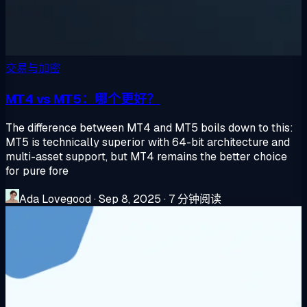
交易与加密
MT4 vs MT5：哪个更好？
The difference between MT4 and MT5 boils down to this:
MT5 is technically superior with 64-bit architecture and
multi-asset support, but MT4 remains the better choice
for pure fore
Ada Lovegood
·
Sep 8, 2025
·
7 分钟阅读