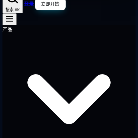
登录
立即开始
⌘K
搜索
产品