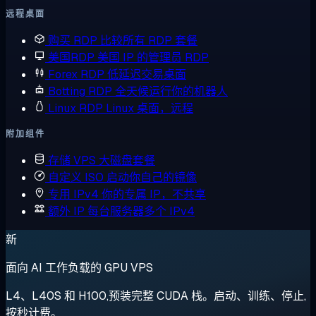
远程桌面
购买 RDP
比较所有 RDP 套餐
美国RDP
美国 IP 的管理员 RDP
Forex RDP
低延迟交易桌面
Botting RDP
全天候运行你的机器人
Linux RDP
Linux 桌面，远程
附加组件
存储 VPS
大磁盘套餐
自定义 ISO
启动你自己的镜像
专用 IPv4
你的专属 IP，不共享
额外 IP
每台服务器多个 IPv4
新
面向 AI 工作负载的 GPU VPS
L4、L40S 和 H100,预装完整 CUDA 栈。启动、训练、停止,
按秒计费。