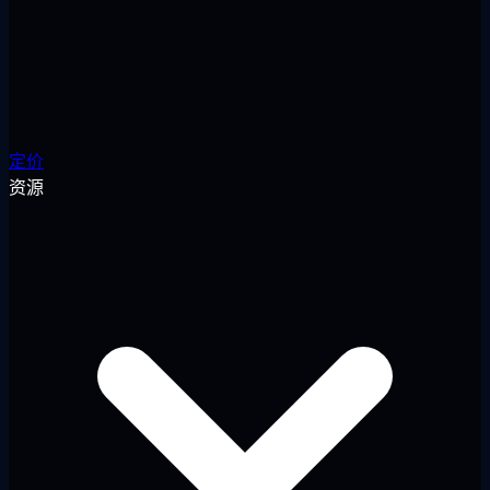
定价
资源