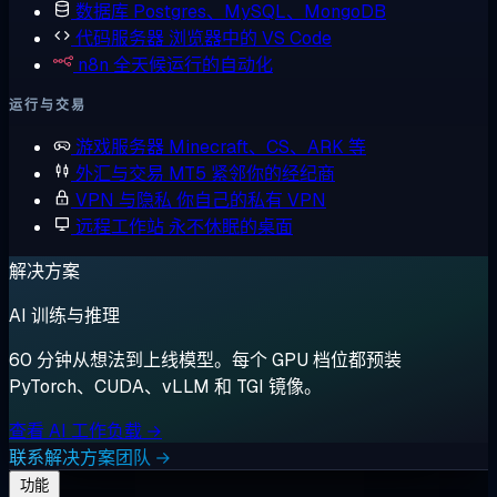
数据库
Postgres、MySQL、MongoDB
代码服务器
浏览器中的 VS Code
n8n
全天候运行的自动化
运行与交易
游戏服务器
Minecraft、CS、ARK 等
外汇与交易
MT5 紧邻你的经纪商
VPN 与隐私
你自己的私有 VPN
远程工作站
永不休眠的桌面
解决方案
AI 训练与推理
60 分钟从想法到上线模型。每个 GPU 档位都预装
PyTorch、CUDA、vLLM 和 TGI 镜像。
查看 AI 工作负载 →
联系解决方案团队 →
功能