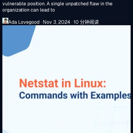
vulnerable position. A single unpatched flaw in the
organization can lead to
Ada Lovegood
·
Nov 3, 2024
·
10 分钟阅读