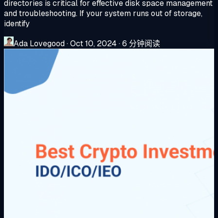
directories is critical for effective disk space management
and troubleshooting. If your system runs out of storage,
identify
Ada Lovegood
·
Oct 10, 2024
·
6 分钟阅读