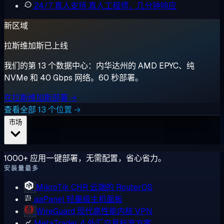
24/7 真人支持
真人工程师，几分钟响应
新区域
拉斯维加斯已上线
我们的第 13 个数据中心：内华达州的 AMD EPYC、纯
NVMe 和 40 Gbps 网络。60 秒部署。
在拉斯维加斯部署 →
查看全部 13 个位置 →
市场
1000+ 应用一键部署，无需配置，省心省力。
安装量最多
MikroTik CHR
云端的 RouterOS
aaPanel
轻量级主机面板
WireGuard
现代高性能内核 VPN
MetaTrader 4
外汇交易标准方案