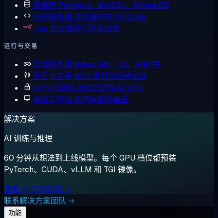
数据库
Postgres、MySQL、MongoDB
代码服务器
浏览器中的 VS Code
n8n
全天候运行的自动化
运行与交易
游戏服务器
Minecraft、CS、ARK 等
外汇与交易
MT5 紧邻你的经纪商
VPN 与隐私
你自己的私有 VPN
远程工作站
永不休眠的桌面
解决方案
AI 训练与推理
60 分钟从想法到上线模型。每个 GPU 档位都预装
PyTorch、CUDA、vLLM 和 TGI 镜像。
查看 AI 工作负载 →
联系解决方案团队 →
功能