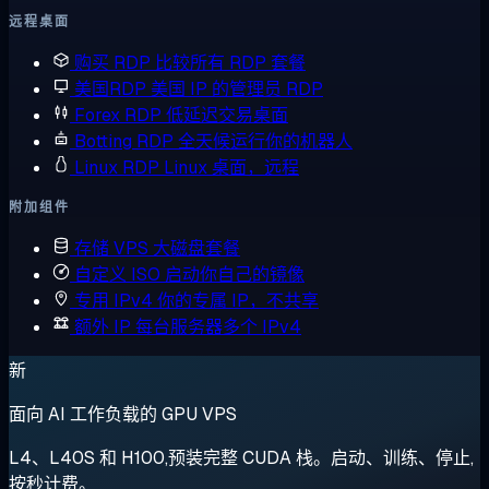
远程桌面
购买 RDP
比较所有 RDP 套餐
美国RDP
美国 IP 的管理员 RDP
Forex RDP
低延迟交易桌面
Botting RDP
全天候运行你的机器人
Linux RDP
Linux 桌面，远程
附加组件
存储 VPS
大磁盘套餐
自定义 ISO
启动你自己的镜像
专用 IPv4
你的专属 IP，不共享
额外 IP
每台服务器多个 IPv4
新
面向 AI 工作负载的 GPU VPS
L4、L40S 和 H100,预装完整 CUDA 栈。启动、训练、停止,
按秒计费。