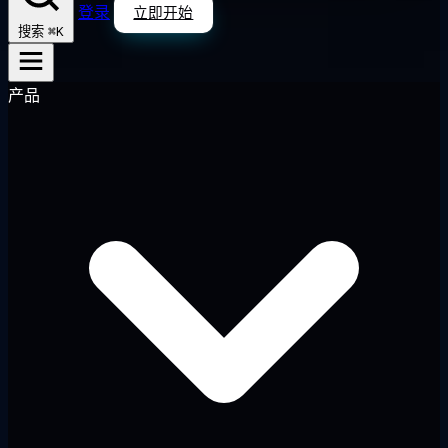
登录
立即开始
⌘K
搜索
产品