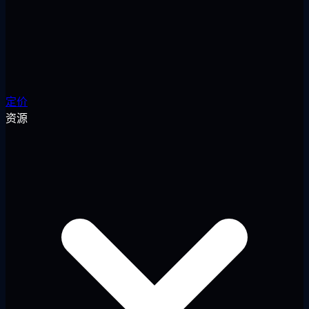
定价
资源