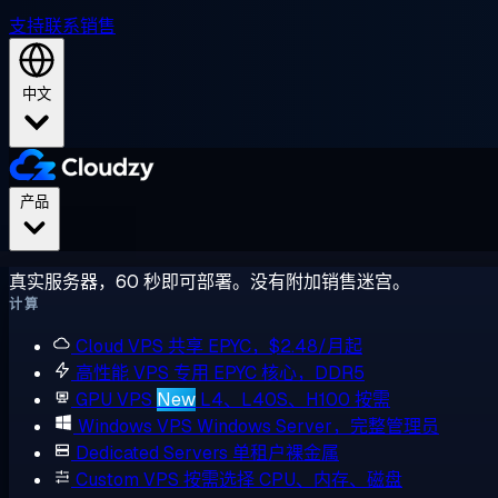
支持
联系销售
中文
产品
真实服务器，60 秒即可部署。没有附加销售迷宫。
计算
Cloud VPS
共享 EPYC，$2.48/月起
高性能 VPS
专用 EPYC 核心，DDR5
GPU VPS
New
L4、L40S、H100 按需
Windows VPS
Windows Server，完整管理员
Dedicated Servers
单租户裸金属
Custom VPS
按需选择 CPU、内存、磁盘