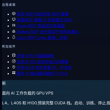
远程桌面
购买 RDP
比较所有 RDP 套餐
美国RDP
美国 IP 的管理员 RDP
Forex RDP
低延迟交易桌面
Botting RDP
全天候运行你的机器人
Linux RDP
Linux 桌面，远程
附加组件
存储 VPS
大磁盘套餐
自定义 ISO
启动你自己的镜像
专用 IPv4
你的专属 IP，不共享
额外 IP
每台服务器多个 IPv4
新
面向 AI 工作负载的 GPU VPS
L4、L40S 和 H100,预装完整 CUDA 栈。启动、训练、停止