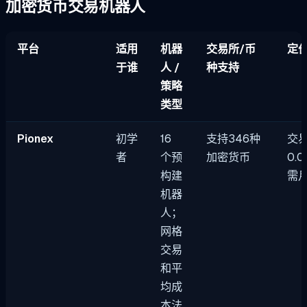
加密货币交易机器人
平台
适用
机器
交易所/币
定价
于谁
人 /
种支持
策略
类型
Pionex
初学
16
支持346种
交
者
个预
加密货币
0.
构建
需
机器
人；
网格
交易
和平
均成
本法