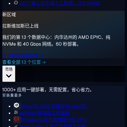
24/7 真人支持
真人工程师，几分钟响应
新区域
拉斯维加斯已上线
我们的第 13 个数据中心：内华达州的 AMD EPYC、纯
NVMe 和 40 Gbps 网络。60 秒部署。
在拉斯维加斯部署 →
查看全部 13 个位置 →
市场
1000+ 应用一键部署，无需配置，省心省力。
安装量最多
MikroTik CHR
云端的 RouterOS
aaPanel
轻量级主机面板
WireGuard
现代高性能内核 VPN
MetaTrader 4
外汇交易标准方案