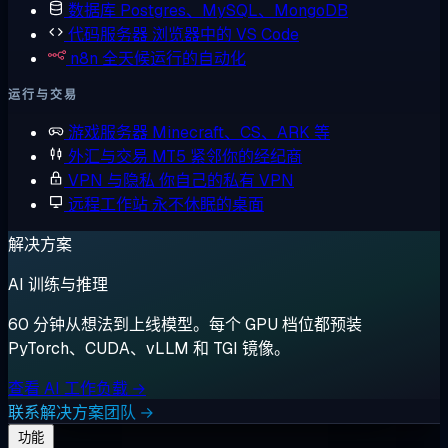
数据库
Postgres、MySQL、MongoDB
代码服务器
浏览器中的 VS Code
n8n
全天候运行的自动化
运行与交易
游戏服务器
Minecraft、CS、ARK 等
外汇与交易
MT5 紧邻你的经纪商
VPN 与隐私
你自己的私有 VPN
远程工作站
永不休眠的桌面
解决方案
AI 训练与推理
60 分钟从想法到上线模型。每个 GPU 档位都预装
PyTorch、CUDA、vLLM 和 TGI 镜像。
查看 AI 工作负载 →
联系解决方案团队 →
功能