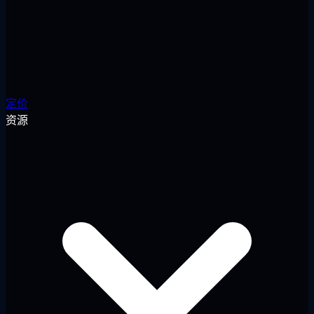
定价
资源