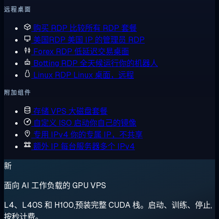
远程桌面
购买 RDP
比较所有 RDP 套餐
美国RDP
美国 IP 的管理员 RDP
Forex RDP
低延迟交易桌面
Botting RDP
全天候运行你的机器人
Linux RDP
Linux 桌面，远程
附加组件
存储 VPS
大磁盘套餐
自定义 ISO
启动你自己的镜像
专用 IPv4
你的专属 IP，不共享
额外 IP
每台服务器多个 IPv4
新
面向 AI 工作负载的 GPU VPS
L4、L40S 和 H100,预装完整 CUDA 栈。启动、训练、停止,
按秒计费。