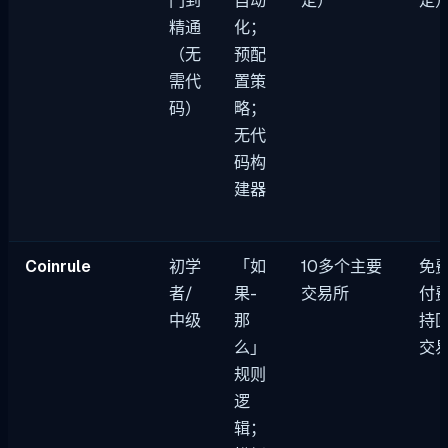
门到
自动
定）
定
精通
化；
（无
预配
需代
置策
码）
略；
无代
码构
建器
Coinrule
初学
「如
10多个主要
免
者/
果-
交易所
付
中级
那
持
么」
交
规则
逻
辑；