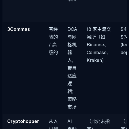
3Commas
有经
DCA
18 家主流交
$4
验的
与网
易所（如
$7
/ 高
格机
Binance、
(fea
级的
器
Coinbase、
dep
人,
Kraken）
带自
适应
逻
辑;
策略
市场
Cryptohopper
从入
AI
（此处未指
（