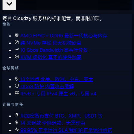
每台 Cloudzy 服务器的标准配置，而非附加项。
性能
AMD EPYC + DDR5
最新一代核心与内存
纯 NVMe 存储
绝无机械硬盘
10 Gbps Bandwidth
高吞吐套餐
KVM 虚拟化
真正的硬件隔离
全球网络
13个地点
北美、欧洲、中东、亚太
DDoS 防护
内置攻击缓解
IPv6 + 专用 IPv4
原生 v6，专属 v4
计费与信任
用加密货币支付
BTC、XMR、USDT 等
14 天退款
全额退款，无需理由
99.95% 正常运行 SLA
我们的正常运行承诺