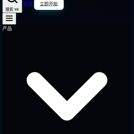
登录
立即开始
⌘K
搜索
产品