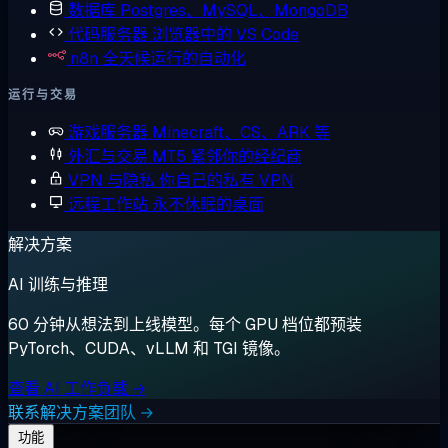
数据库
Postgres、MySQL、MongoDB
代码服务器
浏览器中的 VS Code
n8n
全天候运行的自动化
运行与交易
游戏服务器
Minecraft、CS、ARK 等
外汇与交易
MT5 紧邻你的经纪商
VPN 与隐私
你自己的私有 VPN
远程工作站
永不休眠的桌面
解决方案
AI 训练与推理
60 分钟从想法到上线模型。每个 GPU 档位都预装
PyTorch、CUDA、vLLM 和 TGI 镜像。
查看 AI 工作负载 →
联系解决方案团队 →
功能