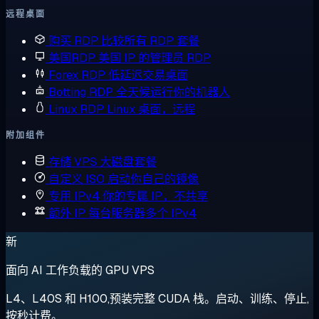
远程桌面
购买 RDP
比较所有 RDP 套餐
美国RDP
美国 IP 的管理员 RDP
Forex RDP
低延迟交易桌面
Botting RDP
全天候运行你的机器人
Linux RDP
Linux 桌面，远程
附加组件
存储 VPS
大磁盘套餐
自定义 ISO
启动你自己的镜像
专用 IPv4
你的专属 IP，不共享
额外 IP
每台服务器多个 IPv4
新
面向 AI 工作负载的 GPU VPS
L4、L40S 和 H100,预装完整 CUDA 栈。启动、训练、停止,
按秒计费。