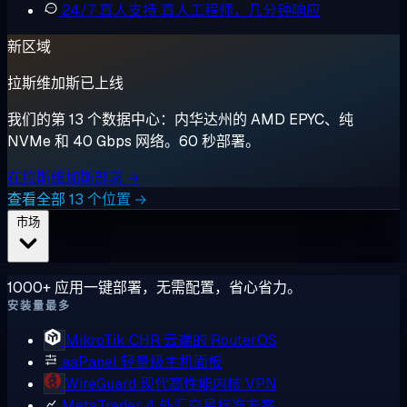
24/7 真人支持
真人工程师，几分钟响应
新区域
拉斯维加斯已上线
我们的第 13 个数据中心：内华达州的 AMD EPYC、纯
NVMe 和 40 Gbps 网络。60 秒部署。
在拉斯维加斯部署 →
查看全部 13 个位置 →
市场
1000+ 应用一键部署，无需配置，省心省力。
安装量最多
MikroTik CHR
云端的 RouterOS
aaPanel
轻量级主机面板
WireGuard
现代高性能内核 VPN
MetaTrader 4
外汇交易标准方案