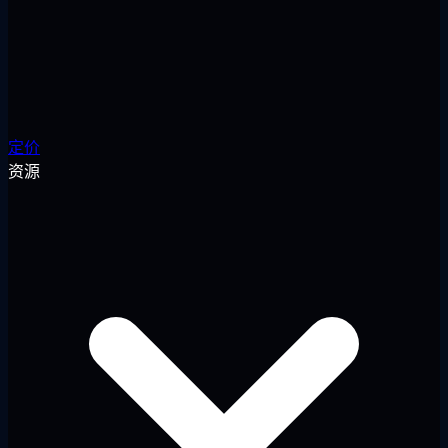
定价
资源