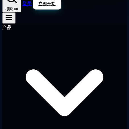
登录
立即开始
⌘K
搜索
产品