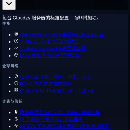
每台 Cloudzy 服务器的标准配置，而非附加项。
性能
AMD EPYC + DDR5
最新一代核心与内存
纯 NVMe 存储
绝无机械硬盘
10 Gbps Bandwidth
高吞吐套餐
KVM 虚拟化
真正的硬件隔离
全球网络
13个地点
北美、欧洲、中东、亚太
DDoS 防护
内置攻击缓解
IPv6 + 专用 IPv4
原生 v6，专属 v4
计费与信任
用加密货币支付
BTC、XMR、USDT 等
14 天退款
全额退款，无需理由
99.95% 正常运行 SLA
我们的正常运行承诺