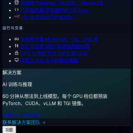
数据库
Postgres、MySQL、MongoDB
代码服务器
浏览器中的 VS Code
n8n
全天候运行的自动化
运行与交易
游戏服务器
Minecraft、CS、ARK 等
外汇与交易
MT5 紧邻你的经纪商
VPN 与隐私
你自己的私有 VPN
远程工作站
永不休眠的桌面
解决方案
AI 训练与推理
60 分钟从想法到上线模型。每个 GPU 档位都预装
PyTorch、CUDA、vLLM 和 TGI 镜像。
查看 AI 工作负载 →
联系解决方案团队 →
功能