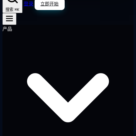
登录
立即开始
⌘K
搜索
产品