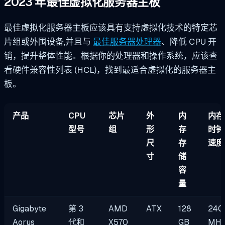
2023 年最佳虚拟化服务器主板
最佳虚拟化服务器主板应该具有支持虚拟化技术的特定芯
片组或外围设备,并且与
最佳服务器处理器
、降低 CPU 开
销，提升整体性能。根据你的处理器和操作系统，应该查
看硬件兼容性列表 (HCL)，找到最适合虚拟化的服务器主
板。
产品
CPU
芯片
外
内
内存
型号
组
形
存
时钟
尺
存
速
寸
储
容
量
Gigabyte
第 3
AMD
ATX
128
240
Aorus
代和
X570
GB
MH