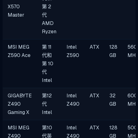
X570
第 2
Master
代
AMD
Ryzen
MSI MEG
第 11
Intel
ATX
128
560
Z590 Ace
代和
Z590
GB
MH
第 10
代
Intel
GIGABYTE
第12
Intel
ATX
32
600
Z490
代
Z490
GB
MH
Gaming X
Intel
MSI MEG
第10
Intel
ATX
128
500
Z490
代英
Z490
GB
MH