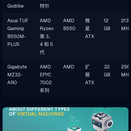
Godlike
特尔
Asus TUF
AMD
AMD
微
12
213
Gaming
Ryzen
B550
星
GB
MH
B550M-
第 3、
ATX
PLUS
4 和 5
代
Gigabyte
AMD
AMD
扩
32
256
MZ32-
EPYC
展
GB
MH
AR0
7002
ATX
系列