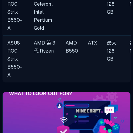
ROG
Celeron、
128
Strix
Intel
GB
B560-
Pentium
A
Gold
ASUS
AMD 第 3
AMD
ATX
最大
2
ROG
代 Ryzen
B550
128
Strix
GB
B550-
A