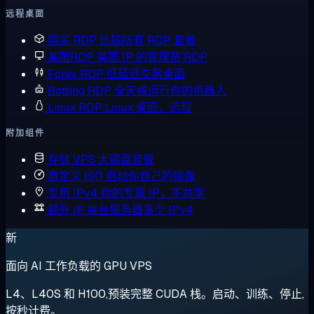
远程桌面
购买 RDP
比较所有 RDP 套餐
美国RDP
美国 IP 的管理员 RDP
Forex RDP
低延迟交易桌面
Botting RDP
全天候运行你的机器人
Linux RDP
Linux 桌面，远程
附加组件
存储 VPS
大磁盘套餐
自定义 ISO
启动你自己的镜像
专用 IPv4
你的专属 IP，不共享
额外 IP
每台服务器多个 IPv4
新
面向 AI 工作负载的 GPU VPS
L4、L40S 和 H100,预装完整 CUDA 栈。启动、训练、停止,
按秒计费。