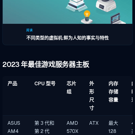
阅读
不同类型的虚拟机:鲜为人知的事实与特性
2023 年最佳游戏服务器主板
产品
CPU 型号
芯片
外
内存
组
形
存储
尺
容量
寸
ASUS
第 3 代和
AMD
ATX
最大
4
AM4
第 2 代
570X
128