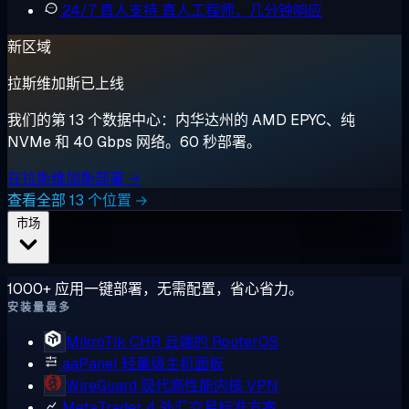
24/7 真人支持
真人工程师，几分钟响应
新区域
拉斯维加斯已上线
我们的第 13 个数据中心：内华达州的 AMD EPYC、纯
NVMe 和 40 Gbps 网络。60 秒部署。
在拉斯维加斯部署 →
查看全部 13 个位置 →
市场
1000+ 应用一键部署，无需配置，省心省力。
安装量最多
MikroTik CHR
云端的 RouterOS
aaPanel
轻量级主机面板
WireGuard
现代高性能内核 VPN
MetaTrader 4
外汇交易标准方案