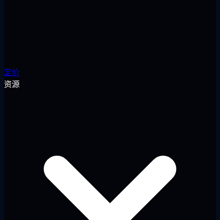
定价
资源