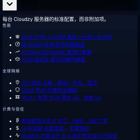
每台 Cloudzy 服务器的标准配置，而非附加项。
性能
AMD EPYC + DDR5
最新一代核心与内存
纯 NVMe 存储
绝无机械硬盘
10 Gbps Bandwidth
高吞吐套餐
KVM 虚拟化
真正的硬件隔离
全球网络
13个地点
北美、欧洲、中东、亚太
DDoS 防护
内置攻击缓解
IPv6 + 专用 IPv4
原生 v6，专属 v4
计费与信任
用加密货币支付
BTC、XMR、USDT 等
14 天退款
全额退款，无需理由
99.95% 正常运行 SLA
我们的正常运行承诺