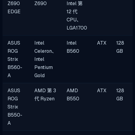
Z690
Z690
Intel 第
EDGE
12 代
CPU、
LGA1700
ASUS
Intel
Intel
ATX
128
ROG
Celeron、
B560
GB
Strix
Intel
B560-
Pentium
A
Gold
ASUS
AMD 第 3
AMD
ATX
128
ROG
代 Ryzen
B550
GB
Strix
B550-
A