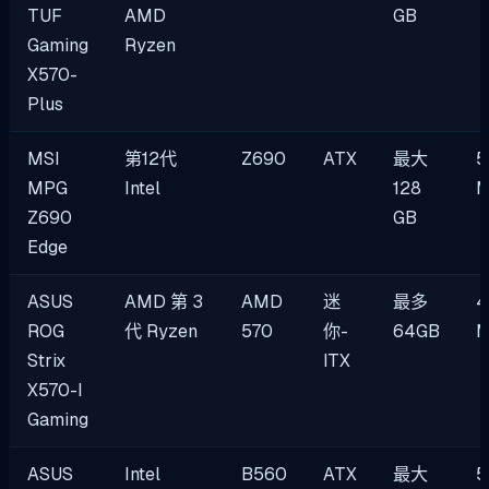
TUF
AMD
GB
Gaming
Ryzen
X570-
Plus
MSI
第12代
Z690
ATX
最大
5
MPG
Intel
128
Z690
GB
Edge
ASUS
AMD 第 3
AMD
迷
最多
4
ROG
代 Ryzen
570
你-
64GB
Strix
ITX
X570-I
Gaming
ASUS
Intel
B560
ATX
最大
5