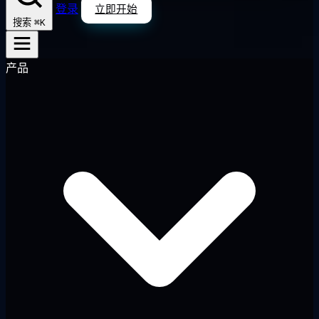
登录
立即开始
⌘K
搜索
产品