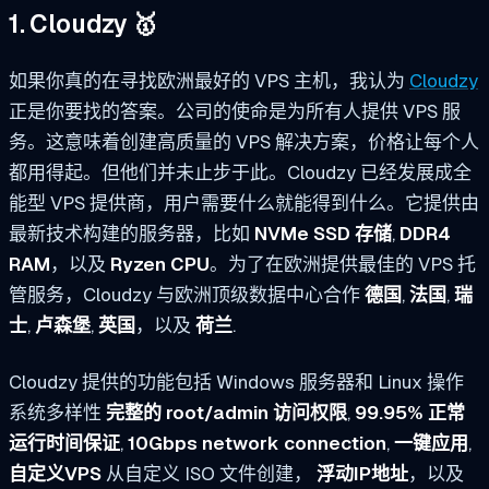
1. Cloudzy 🥇
如果你真的在寻找欧洲最好的 VPS 主机，我认为
Cloudzy
正是你要找的答案。公司的使命是为所有人提供 VPS 服
务。这意味着创建高质量的 VPS 解决方案，价格让每个人
都用得起。但他们并未止步于此。Cloudzy 已经发展成全
能型 VPS 提供商，用户需要什么就能得到什么。它提供由
最新技术构建的服务器，比如
NVMe SSD 存储
,
DDR4
RAM
，以及
Ryzen CPU
。为了在欧洲提供最佳的 VPS 托
管服务，Cloudzy 与欧洲顶级数据中心合作
德国
,
法国
,
瑞
士
,
卢森堡
,
英国
，以及
荷兰
.
Cloudzy 提供的功能包括 Windows 服务器和 Linux 操作
系统多样性
完整的 root/admin 访问权限
,
99.95% 正常
运行时间保证
,
10Gbps network connection
,
一键应用
,
自定义VPS
从自定义 ISO 文件创建，
浮动IP地址
，以及