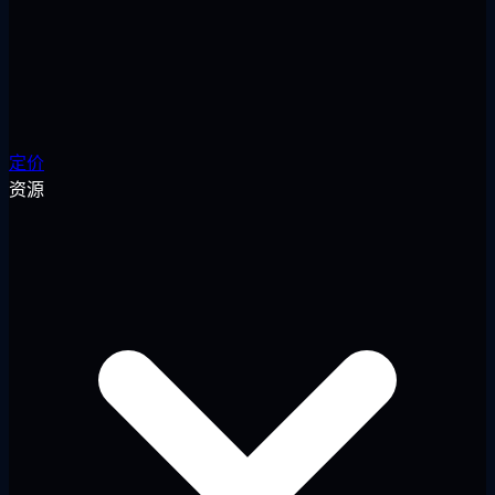
定价
资源