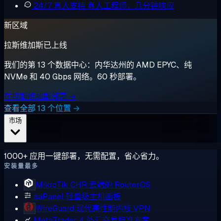
24/7 真人支持
真人工程师，几分钟响应
新区域
拉斯维加斯已上线
我们的第 13 个数据中心：内华达州的 AMD EPYC、纯
NVMe 和 40 Gbps 网络。60 秒部署。
在拉斯维加斯部署 →
查看全部 13 个位置 →
市场
1000+ 应用一键部署，无需配置，省心省力。
安装量最多
MikroTik CHR
云端的 RouterOS
aaPanel
轻量级主机面板
WireGuard
现代高性能内核 VPN
MetaTrader 4
外汇交易标准方案