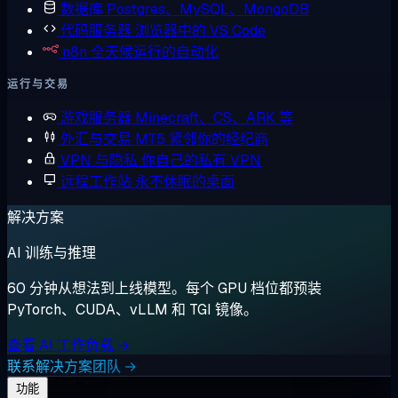
数据库
Postgres、MySQL、MongoDB
代码服务器
浏览器中的 VS Code
n8n
全天候运行的自动化
运行与交易
游戏服务器
Minecraft、CS、ARK 等
外汇与交易
MT5 紧邻你的经纪商
VPN 与隐私
你自己的私有 VPN
远程工作站
永不休眠的桌面
解决方案
AI 训练与推理
60 分钟从想法到上线模型。每个 GPU 档位都预装
PyTorch、CUDA、vLLM 和 TGI 镜像。
查看 AI 工作负载 →
联系解决方案团队 →
功能