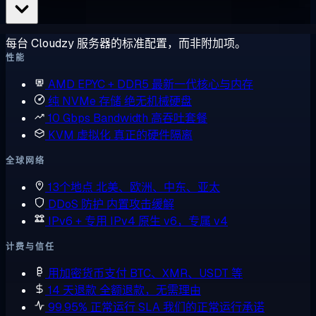
每台 Cloudzy 服务器的标准配置，而非附加项。
性能
AMD EPYC + DDR5
最新一代核心与内存
纯 NVMe 存储
绝无机械硬盘
10 Gbps Bandwidth
高吞吐套餐
KVM 虚拟化
真正的硬件隔离
全球网络
13个地点
北美、欧洲、中东、亚太
DDoS 防护
内置攻击缓解
IPv6 + 专用 IPv4
原生 v6，专属 v4
计费与信任
用加密货币支付
BTC、XMR、USDT 等
14 天退款
全额退款，无需理由
99.95% 正常运行 SLA
我们的正常运行承诺