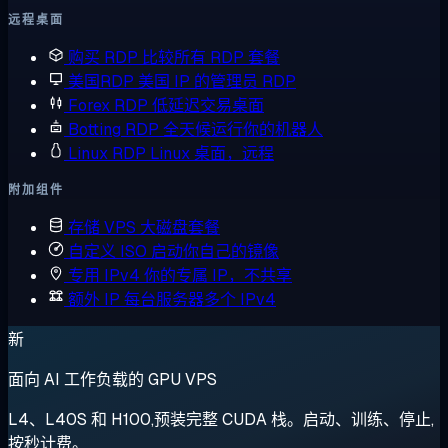
远程桌面
购买 RDP
比较所有 RDP 套餐
美国RDP
美国 IP 的管理员 RDP
Forex RDP
低延迟交易桌面
Botting RDP
全天候运行你的机器人
Linux RDP
Linux 桌面，远程
附加组件
存储 VPS
大磁盘套餐
自定义 ISO
启动你自己的镜像
专用 IPv4
你的专属 IP，不共享
额外 IP
每台服务器多个 IPv4
新
面向 AI 工作负载的 GPU VPS
L4、L40S 和 H100,预装完整 CUDA 栈。启动、训练、停止,
按秒计费。