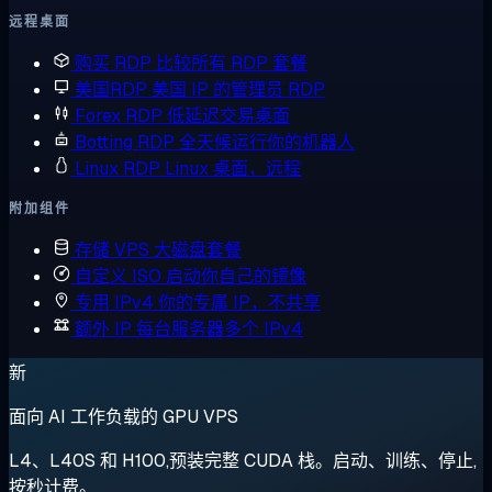
远程桌面
购买 RDP
比较所有 RDP 套餐
美国RDP
美国 IP 的管理员 RDP
Forex RDP
低延迟交易桌面
Botting RDP
全天候运行你的机器人
Linux RDP
Linux 桌面，远程
附加组件
存储 VPS
大磁盘套餐
自定义 ISO
启动你自己的镜像
专用 IPv4
你的专属 IP，不共享
额外 IP
每台服务器多个 IPv4
新
面向 AI 工作负载的 GPU VPS
L4、L40S 和 H100,预装完整 CUDA 栈。启动、训练、停止,
按秒计费。