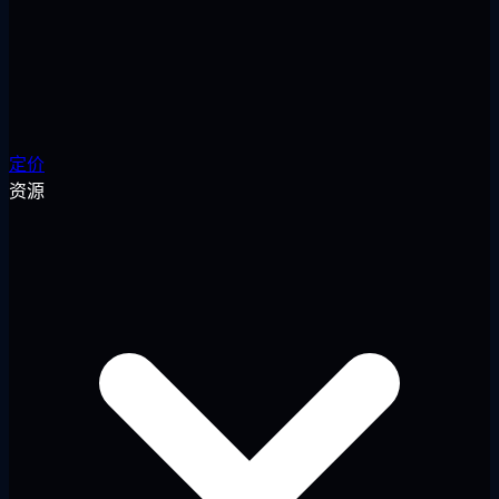
定价
资源