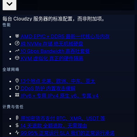
每台 Cloudzy 服务器的标准配置，而非附加项。
性能
AMD EPYC + DDR5
最新一代核心与内存
纯 NVMe 存储
绝无机械硬盘
10 Gbps Bandwidth
高吞吐套餐
KVM 虚拟化
真正的硬件隔离
全球网络
13个地点
北美、欧洲、中东、亚太
DDoS 防护
内置攻击缓解
IPv6 + 专用 IPv4
原生 v6，专属 v4
计费与信任
用加密货币支付
BTC、XMR、USDT 等
14 天退款
全额退款，无需理由
99.95% 正常运行 SLA
我们的正常运行承诺