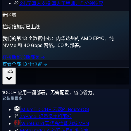
24/7 真人支持
真人工程师，几分钟响应
新区域
拉斯维加斯已上线
我们的第 13 个数据中心：内华达州的 AMD EPYC、纯
NVMe 和 40 Gbps 网络。60 秒部署。
在拉斯维加斯部署 →
查看全部 13 个位置 →
市场
1000+ 应用一键部署，无需配置，省心省力。
安装量最多
MikroTik CHR
云端的 RouterOS
aaPanel
轻量级主机面板
WireGuard
现代高性能内核 VPN
MetaTrader 4
外汇交易标准方案