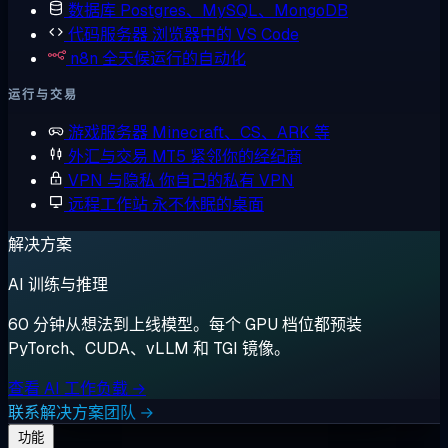
数据库
Postgres、MySQL、MongoDB
代码服务器
浏览器中的 VS Code
n8n
全天候运行的自动化
运行与交易
游戏服务器
Minecraft、CS、ARK 等
外汇与交易
MT5 紧邻你的经纪商
VPN 与隐私
你自己的私有 VPN
远程工作站
永不休眠的桌面
解决方案
AI 训练与推理
60 分钟从想法到上线模型。每个 GPU 档位都预装
PyTorch、CUDA、vLLM 和 TGI 镜像。
查看 AI 工作负载 →
联系解决方案团队 →
功能