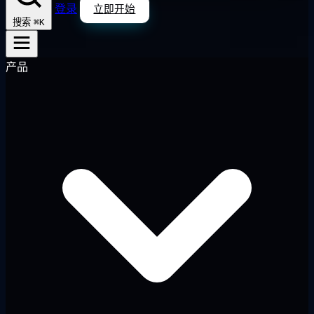
登录
立即开始
⌘K
搜索
产品