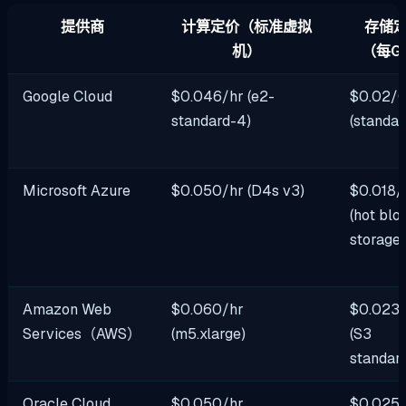
提供商
计算定价（标准虚拟
存储
机）
（每G
Google Cloud
$0.046/hr (e2-
$0.02/
standard-4)
(standar
Microsoft Azure
$0.050/hr (D4s v3)
$0.018
(hot blo
storage)
Amazon Web
$0.060/hr
$0.023
Services（AWS）
(m5.xlarge)
(S3
standar
Oracle Cloud
$0.050/hr
$0.025