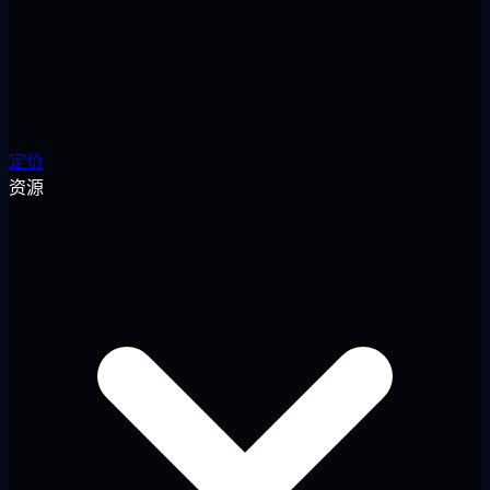
定价
资源