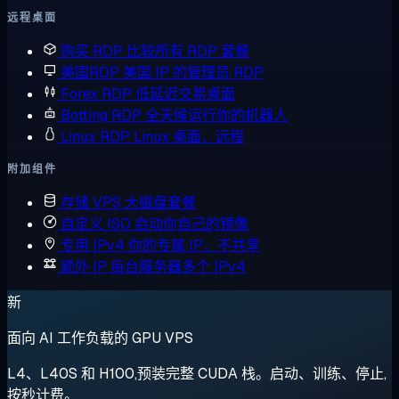
远程桌面
购买 RDP
比较所有 RDP 套餐
美国RDP
美国 IP 的管理员 RDP
Forex RDP
低延迟交易桌面
Botting RDP
全天候运行你的机器人
Linux RDP
Linux 桌面，远程
附加组件
存储 VPS
大磁盘套餐
自定义 ISO
启动你自己的镜像
专用 IPv4
你的专属 IP，不共享
额外 IP
每台服务器多个 IPv4
新
面向 AI 工作负载的 GPU VPS
L4、L40S 和 H100,预装完整 CUDA 栈。启动、训练、停止,
按秒计费。