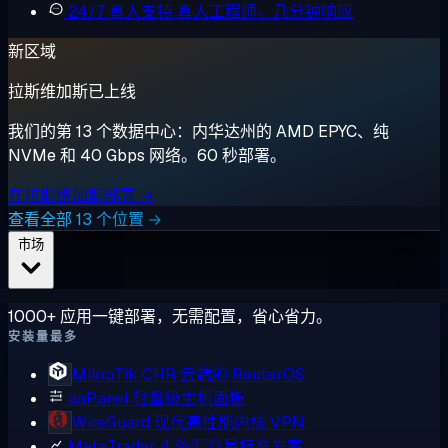
24/7 真人支持
真人工程师，几分钟响应
新区域
拉斯维加斯已上线
我们的第 13 个数据中心：内华达州的 AMD EPYC、纯
NVMe 和 40 Gbps 网络。60 秒部署。
在拉斯维加斯部署 →
查看全部 13 个位置 →
市场
1000+ 应用一键部署，无需配置，省心省力。
安装量最多
MikroTik CHR
云端的 RouterOS
aaPanel
轻量级主机面板
WireGuard
现代高性能内核 VPN
MetaTrader 4
外汇交易标准方案