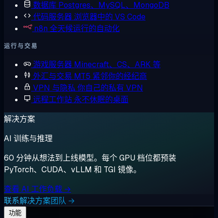
数据库
Postgres、MySQL、MongoDB
代码服务器
浏览器中的 VS Code
n8n
全天候运行的自动化
运行与交易
游戏服务器
Minecraft、CS、ARK 等
外汇与交易
MT5 紧邻你的经纪商
VPN 与隐私
你自己的私有 VPN
远程工作站
永不休眠的桌面
解决方案
AI 训练与推理
60 分钟从想法到上线模型。每个 GPU 档位都预装
PyTorch、CUDA、vLLM 和 TGI 镜像。
查看 AI 工作负载 →
联系解决方案团队 →
功能