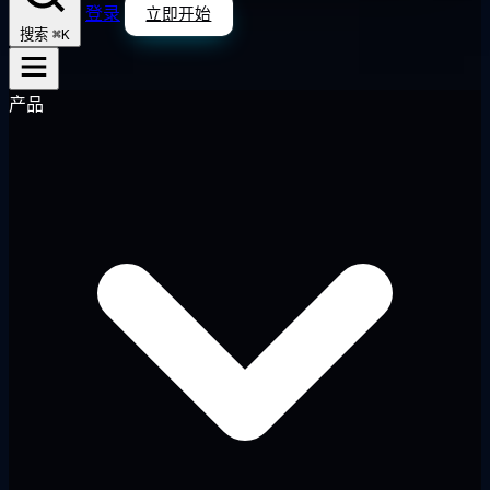
登录
立即开始
⌘K
搜索
产品