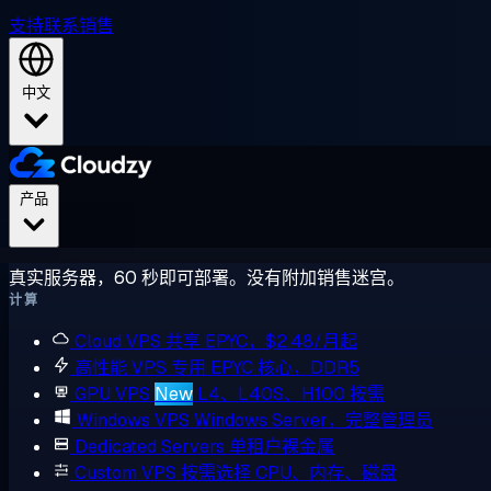
支持
联系销售
中文
产品
真实服务器，60 秒即可部署。没有附加销售迷宫。
计算
Cloud VPS
共享 EPYC，$2.48/月起
高性能 VPS
专用 EPYC 核心，DDR5
GPU VPS
New
L4、L40S、H100 按需
Windows VPS
Windows Server，完整管理员
Dedicated Servers
单租户裸金属
Custom VPS
按需选择 CPU、内存、磁盘