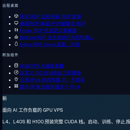
远程桌面
购买 RDP
比较所有 RDP 套餐
美国RDP
美国 IP 的管理员 RDP
Forex RDP
低延迟交易桌面
Botting RDP
全天候运行你的机器人
Linux RDP
Linux 桌面，远程
附加组件
存储 VPS
大磁盘套餐
自定义 ISO
启动你自己的镜像
专用 IPv4
你的专属 IP，不共享
额外 IP
每台服务器多个 IPv4
新
面向 AI 工作负载的 GPU VPS
L4、L40S 和 H100,预装完整 CUDA 栈。启动、训练、停止