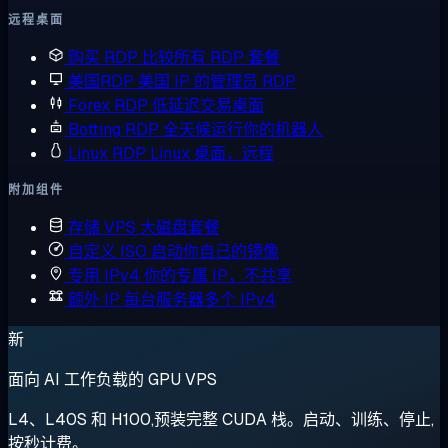
远程桌面
购买 RDP
比较所有 RDP 套餐
美国RDP
美国 IP 的管理员 RDP
Forex RDP
低延迟交易桌面
Botting RDP
全天候运行你的机器人
Linux RDP
Linux 桌面，远程
附加组件
存储 VPS
大磁盘套餐
自定义 ISO
启动你自己的镜像
专用 IPv4
你的专属 IP，不共享
额外 IP
每台服务器多个 IPv4
新
面向 AI 工作负载的 GPU VPS
L4、L40S 和 H100,预装完整 CUDA 栈。启动、训练、停止,
按秒计费。