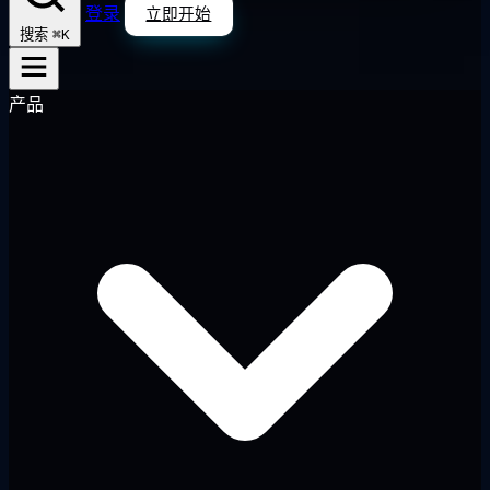
登录
立即开始
⌘K
搜索
产品