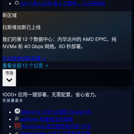
24/7 真人支持
真人工程师，几分钟响应
新区域
拉斯维加斯已上线
我们的第 13 个数据中心：内华达州的 AMD EPYC、纯
NVMe 和 40 Gbps 网络。60 秒部署。
在拉斯维加斯部署 →
查看全部 13 个位置 →
市场
1000+ 应用一键部署，无需配置，省心省力。
安装量最多
MikroTik CHR
云端的 RouterOS
aaPanel
轻量级主机面板
WireGuard
现代高性能内核 VPN
MetaTrader 4
外汇交易标准方案