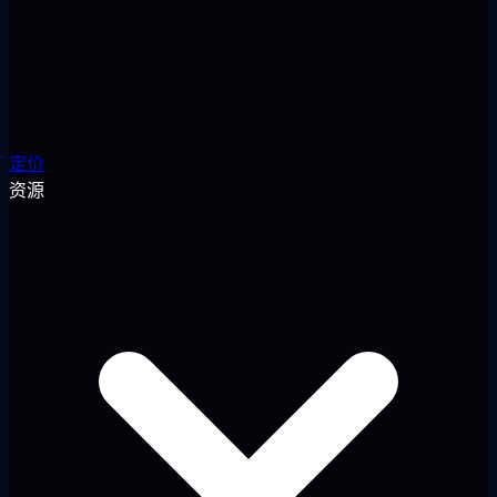
定价
资源