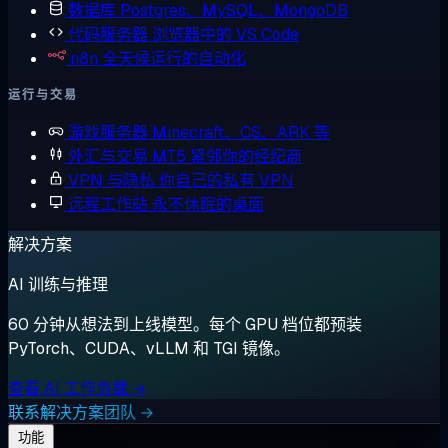
数据库
Postgres、MySQL、MongoDB
代码服务器
浏览器中的 VS Code
n8n
全天候运行的自动化
运行与交易
游戏服务器
Minecraft、CS、ARK 等
外汇与交易
MT5 紧邻你的经纪商
VPN 与隐私
你自己的私有 VPN
远程工作站
永不休眠的桌面
解决方案
AI 训练与推理
60 分钟从想法到上线模型。每个 GPU 档位都预装
PyTorch、CUDA、vLLM 和 TGI 镜像。
查看 AI 工作负载 →
联系解决方案团队 →
功能