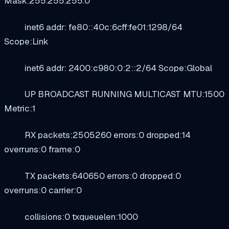
Mask:255.255.255.0
inet6 addr: fe80::40c:6cff:fe01:1298/64
Scope:Link
inet6 addr: 2400:c980:0:2::2/64 Scope:Global
UP BROADCAST RUNNING MULTICAST MTU:1500
Metric:1
RX packets:2505260 errors:0 dropped:14
overruns:0 frame:0
TX packets:640650 errors:0 dropped:0
overruns:0 carrier:0
collisions:0 txqueuelen:1000