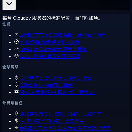
每台 Cloudzy 服务器的标准配置，而非附加项。
性能
AMD EPYC + DDR5
最新一代核心与内存
纯 NVMe 存储
绝无机械硬盘
10 Gbps Bandwidth
高吞吐套餐
KVM 虚拟化
真正的硬件隔离
全球网络
13个地点
北美、欧洲、中东、亚太
DDoS 防护
内置攻击缓解
IPv6 + 专用 IPv4
原生 v6，专属 v4
计费与信任
用加密货币支付
BTC、XMR、USDT 等
14 天退款
全额退款，无需理由
99.95% 正常运行 SLA
我们的正常运行承诺