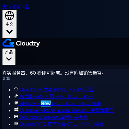
支持
联系销售
中文
产品
真实服务器，60 秒即可部署。没有附加销售迷宫。
计算
Cloud VPS
共享 EPYC，$2.48/月起
高性能 VPS
专用 EPYC 核心，DDR5
GPU VPS
New
L4、L40S、H100 按需
Windows VPS
Windows Server，完整管理员
Dedicated Servers
单租户裸金属
Custom VPS
按需选择 CPU、内存、磁盘