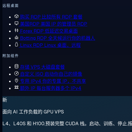
远程桌面
购买 RDP
比较所有 RDP 套餐
美国RDP
美国 IP 的管理员 RDP
Forex RDP
低延迟交易桌面
Botting RDP
全天候运行你的机器人
Linux RDP
Linux 桌面，远程
附加组件
存储 VPS
大磁盘套餐
自定义 ISO
启动你自己的镜像
专用 IPv4
你的专属 IP，不共享
额外 IP
每台服务器多个 IPv4
新
面向 AI 工作负载的 GPU VPS
L4、L40S 和 H100,预装完整 CUDA 栈。启动、训练、停止