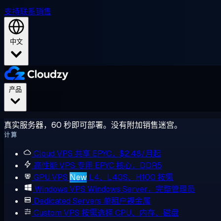
支持
联系销售
中文
产品
真实服务器，60 秒即可部署。没有附加销售迷宫。
计算
Cloud VPS
共享 EPYC，$2.48/月起
高性能 VPS
专用 EPYC 核心，DDR5
GPU VPS
New
L4、L40S、H100 按需
Windows VPS
Windows Server，完整管理员
Dedicated Servers
单租户裸金属
Custom VPS
按需选择 CPU、内存、磁盘