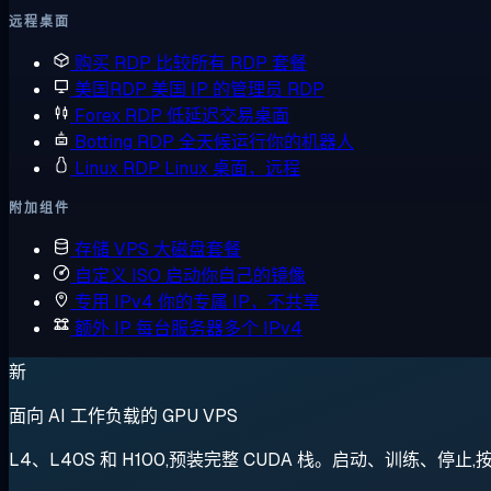
远程桌面
购买 RDP
比较所有 RDP 套餐
美国RDP
美国 IP 的管理员 RDP
Forex RDP
低延迟交易桌面
Botting RDP
全天候运行你的机器人
Linux RDP
Linux 桌面，远程
附加组件
存储 VPS
大磁盘套餐
自定义 ISO
启动你自己的镜像
专用 IPv4
你的专属 IP，不共享
额外 IP
每台服务器多个 IPv4
新
面向 AI 工作负载的 GPU VPS
L4、L40S 和 H100,预装完整 CUDA 栈。启动、训练、停止