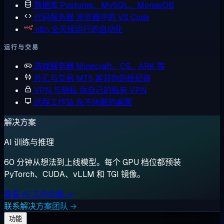
数据库
Postgres、MySQL、MongoDB
代码服务器
浏览器中的 VS Code
n8n
全天候运行的自动化
运行与交易
游戏服务器
Minecraft、CS、ARK 等
外汇与交易
MT5 紧邻你的经纪商
VPN 与隐私
你自己的私有 VPN
远程工作站
永不休眠的桌面
解决方案
AI 训练与推理
60 分钟从想法到上线模型。每个 GPU 档位都预装
PyTorch、CUDA、vLLM 和 TGI 镜像。
查看 AI 工作负载 →
联系解决方案团队 →
功能