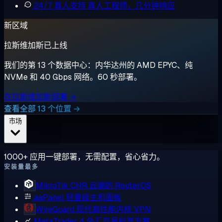
24/7 真人支持
真人工程师，几分钟响应
新区域
拉斯维加斯已上线
我们的第 13 个数据中心：内华达州的 AMD EPYC、纯
NVMe 和 40 Gbps 网络。60 秒部署。
在拉斯维加斯部署 →
查看全部 13 个位置 →
市场
1000+ 应用一键部署，无需配置，省心省力。
安装量最多
MikroTik CHR
云端的 RouterOS
aaPanel
轻量级主机面板
WireGuard
现代高性能内核 VPN
MetaTrader 4
外汇交易标准方案