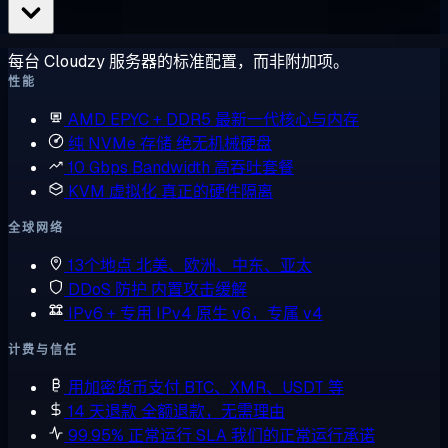
每台 Cloudzy 服务器的标准配置，而非附加项。
性能
AMD EPYC + DDR5
最新一代核心与内存
纯 NVMe 存储
绝无机械硬盘
10 Gbps Bandwidth
高吞吐套餐
KVM 虚拟化
真正的硬件隔离
全球网络
13个地点
北美、欧洲、中东、亚太
DDoS 防护
内置攻击缓解
IPv6 + 专用 IPv4
原生 v6，专属 v4
计费与信任
用加密货币支付
BTC、XMR、USDT 等
14 天退款
全额退款，无需理由
99.95% 正常运行 SLA
我们的正常运行承诺