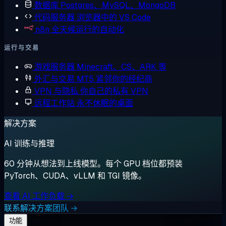
数据库
Postgres、MySQL、MongoDB
代码服务器
浏览器中的 VS Code
n8n
全天候运行的自动化
运行与交易
游戏服务器
Minecraft、CS、ARK 等
外汇与交易
MT5 紧邻你的经纪商
VPN 与隐私
你自己的私有 VPN
远程工作站
永不休眠的桌面
解决方案
AI 训练与推理
60 分钟从想法到上线模型。每个 GPU 档位都预装
PyTorch、CUDA、vLLM 和 TGI 镜像。
查看 AI 工作负载 →
联系解决方案团队 →
功能