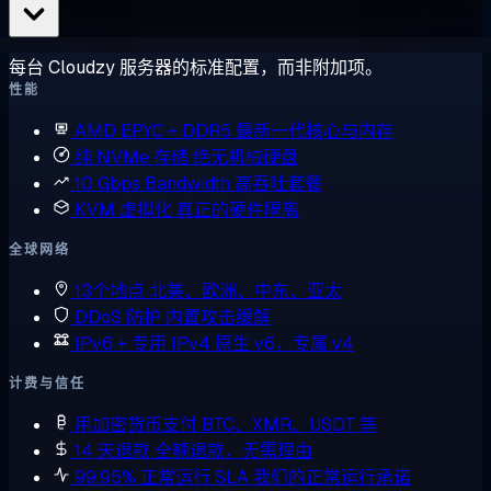
每台 Cloudzy 服务器的标准配置，而非附加项。
性能
AMD EPYC + DDR5
最新一代核心与内存
纯 NVMe 存储
绝无机械硬盘
10 Gbps Bandwidth
高吞吐套餐
KVM 虚拟化
真正的硬件隔离
全球网络
13个地点
北美、欧洲、中东、亚太
DDoS 防护
内置攻击缓解
IPv6 + 专用 IPv4
原生 v6，专属 v4
计费与信任
用加密货币支付
BTC、XMR、USDT 等
14 天退款
全额退款，无需理由
99.95% 正常运行 SLA
我们的正常运行承诺