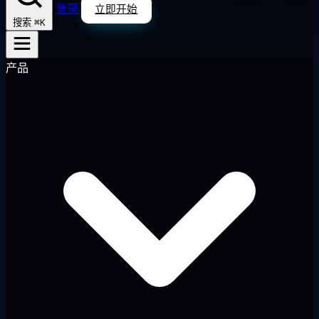
登录
立即开始
⌘K
搜索
产品