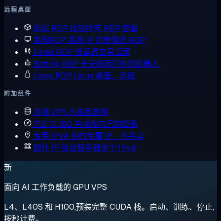
远程桌面
购买 RDP
比较所有 RDP 套餐
美国RDP
美国 IP 的管理员 RDP
Forex RDP
低延迟交易桌面
Botting RDP
全天候运行你的机器人
Linux RDP
Linux 桌面，远程
附加组件
存储 VPS
大磁盘套餐
自定义 ISO
启动你自己的镜像
专用 IPv4
你的专属 IP，不共享
额外 IP
每台服务器多个 IPv4
新
面向 AI 工作负载的 GPU VPS
L4、L40S 和 H100,预装完整 CUDA 栈。启动、训练、停止,
按秒计费。