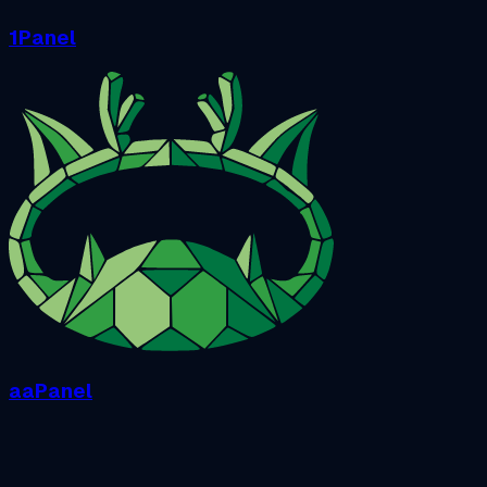
1Panel
aaPanel