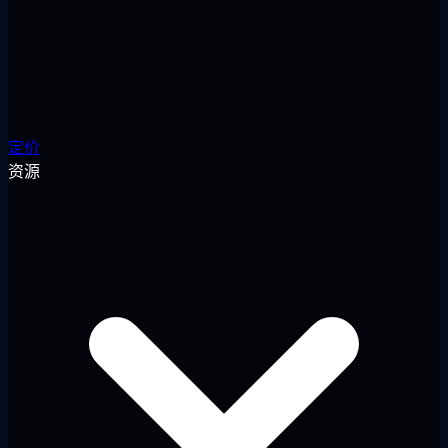
定价
资源