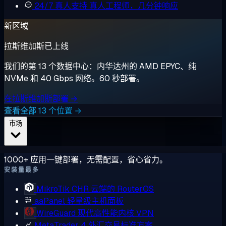
24/7 真人支持
真人工程师，几分钟响应
新区域
拉斯维加斯已上线
我们的第 13 个数据中心：内华达州的 AMD EPYC、纯
NVMe 和 40 Gbps 网络。60 秒部署。
在拉斯维加斯部署 →
查看全部 13 个位置 →
市场
1000+ 应用一键部署，无需配置，省心省力。
安装量最多
MikroTik CHR
云端的 RouterOS
aaPanel
轻量级主机面板
WireGuard
现代高性能内核 VPN
MetaTrader 4
外汇交易标准方案