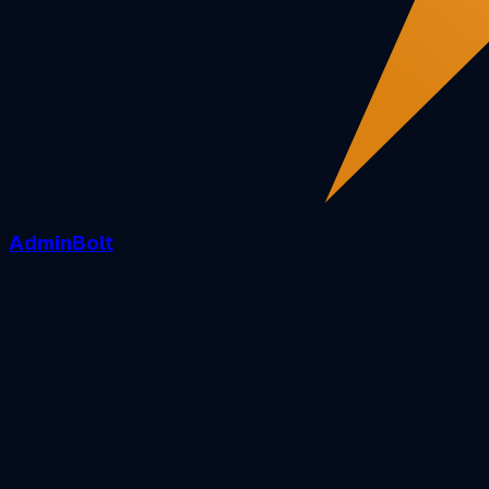
AdminBolt