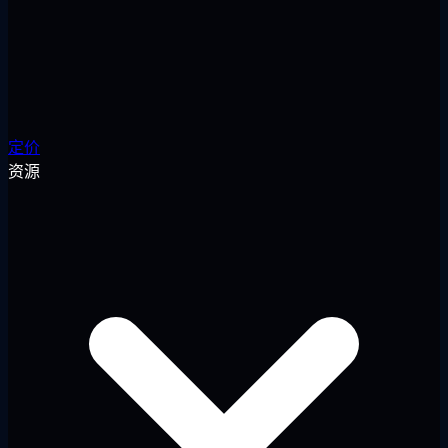
定价
资源