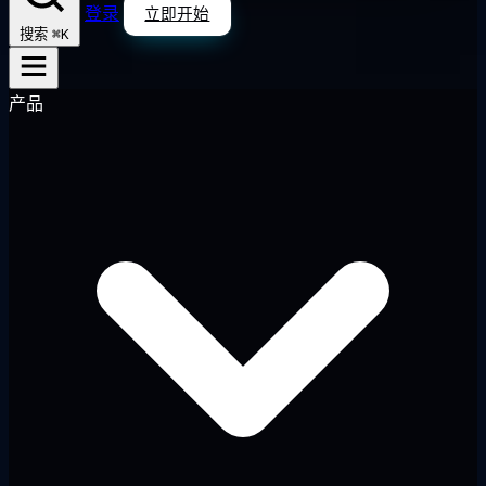
登录
立即开始
⌘K
搜索
产品