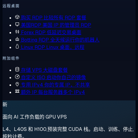
远程桌面
购买 RDP
比较所有 RDP 套餐
美国RDP
美国 IP 的管理员 RDP
Forex RDP
低延迟交易桌面
Botting RDP
全天候运行你的机器人
Linux RDP
Linux 桌面，远程
附加组件
存储 VPS
大磁盘套餐
自定义 ISO
启动你自己的镜像
专用 IPv4
你的专属 IP，不共享
额外 IP
每台服务器多个 IPv4
新
面向 AI 工作负载的 GPU VPS
L4、L40S 和 H100,预装完整 CUDA 栈。启动、训练、停止,
按秒计费。