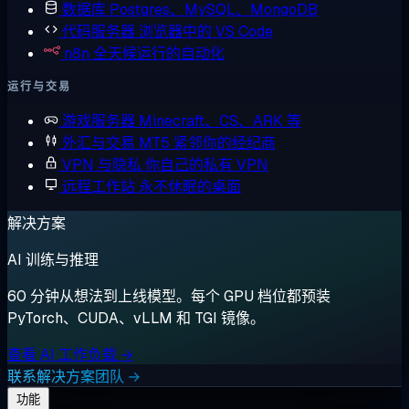
数据库
Postgres、MySQL、MongoDB
代码服务器
浏览器中的 VS Code
n8n
全天候运行的自动化
运行与交易
游戏服务器
Minecraft、CS、ARK 等
外汇与交易
MT5 紧邻你的经纪商
VPN 与隐私
你自己的私有 VPN
远程工作站
永不休眠的桌面
解决方案
AI 训练与推理
60 分钟从想法到上线模型。每个 GPU 档位都预装
PyTorch、CUDA、vLLM 和 TGI 镜像。
查看 AI 工作负载 →
联系解决方案团队 →
功能