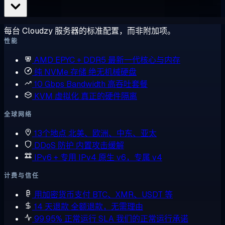
每台 Cloudzy 服务器的标准配置，而非附加项。
性能
AMD EPYC + DDR5
最新一代核心与内存
纯 NVMe 存储
绝无机械硬盘
10 Gbps Bandwidth
高吞吐套餐
KVM 虚拟化
真正的硬件隔离
全球网络
13个地点
北美、欧洲、中东、亚太
DDoS 防护
内置攻击缓解
IPv6 + 专用 IPv4
原生 v6，专属 v4
计费与信任
用加密货币支付
BTC、XMR、USDT 等
14 天退款
全额退款，无需理由
99.95% 正常运行 SLA
我们的正常运行承诺