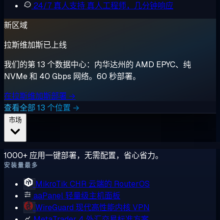
24/7 真人支持
真人工程师，几分钟响应
新区域
拉斯维加斯已上线
我们的第 13 个数据中心：内华达州的 AMD EPYC、纯
NVMe 和 40 Gbps 网络。60 秒部署。
在拉斯维加斯部署 →
查看全部 13 个位置 →
市场
1000+ 应用一键部署，无需配置，省心省力。
安装量最多
MikroTik CHR
云端的 RouterOS
aaPanel
轻量级主机面板
WireGuard
现代高性能内核 VPN
MetaTrader 4
外汇交易标准方案