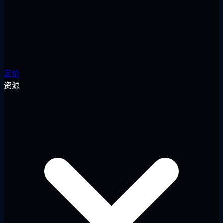
定价
资源