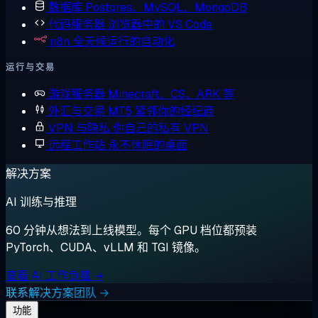
数据库
Postgres、MySQL、MongoDB
代码服务器
浏览器中的 VS Code
n8n
全天候运行的自动化
运行与交易
游戏服务器
Minecraft、CS、ARK 等
外汇与交易
MT5 紧邻你的经纪商
VPN 与隐私
你自己的私有 VPN
远程工作站
永不休眠的桌面
解决方案
AI 训练与推理
60 分钟从想法到上线模型。每个 GPU 档位都预装
PyTorch、CUDA、vLLM 和 TGI 镜像。
查看 AI 工作负载 →
联系解决方案团队 →
功能