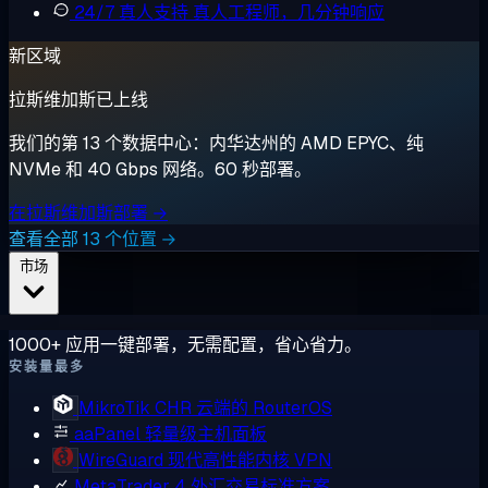
24/7 真人支持
真人工程师，几分钟响应
新区域
拉斯维加斯已上线
我们的第 13 个数据中心：内华达州的 AMD EPYC、纯
NVMe 和 40 Gbps 网络。60 秒部署。
在拉斯维加斯部署 →
查看全部 13 个位置 →
市场
1000+ 应用一键部署，无需配置，省心省力。
安装量最多
MikroTik CHR
云端的 RouterOS
aaPanel
轻量级主机面板
WireGuard
现代高性能内核 VPN
MetaTrader 4
外汇交易标准方案