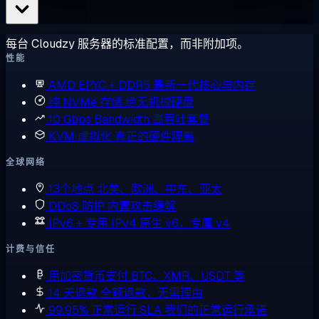
每台 Cloudzy 服务器的标准配置，而非附加项。
性能
AMD EPYC + DDR5
最新一代核心与内存
纯 NVMe 存储
绝无机械硬盘
10 Gbps Bandwidth
高吞吐套餐
KVM 虚拟化
真正的硬件隔离
全球网络
13个地点
北美、欧洲、中东、亚太
DDoS 防护
内置攻击缓解
IPv6 + 专用 IPv4
原生 v6，专属 v4
计费与信任
用加密货币支付
BTC、XMR、USDT 等
14 天退款
全额退款，无需理由
99.95% 正常运行 SLA
我们的正常运行承诺