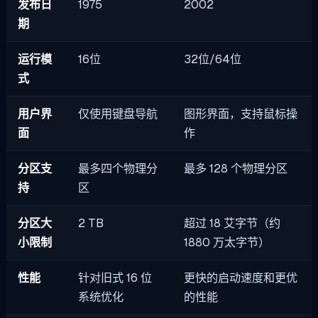
发布日
1975
2002
期
运行模
16位
32位/64位
式
用户界
仅使用键盘导航
图形界面，支持鼠标操
面
作
分区支
最多四个物理分
最多 128 个物理分区
持
区
分区大
2 TB
超过 18 艾字节（约
小限制
1880 万太字节）
性能
针对旧式 16 位
更快的启动速度和更优
系统优化
的性能