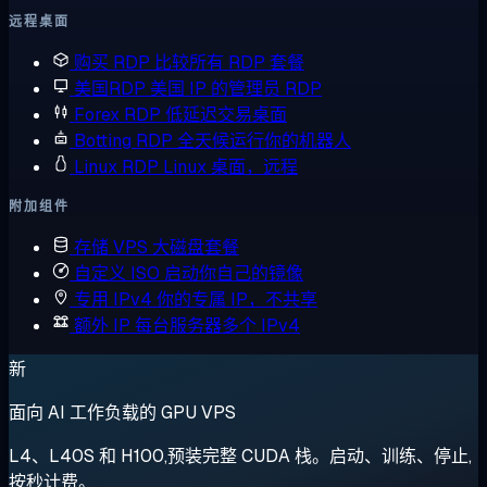
远程桌面
购买 RDP
比较所有 RDP 套餐
美国RDP
美国 IP 的管理员 RDP
Forex RDP
低延迟交易桌面
Botting RDP
全天候运行你的机器人
Linux RDP
Linux 桌面，远程
附加组件
存储 VPS
大磁盘套餐
自定义 ISO
启动你自己的镜像
专用 IPv4
你的专属 IP，不共享
额外 IP
每台服务器多个 IPv4
新
面向 AI 工作负载的 GPU VPS
L4、L40S 和 H100,预装完整 CUDA 栈。启动、训练、停止,
按秒计费。