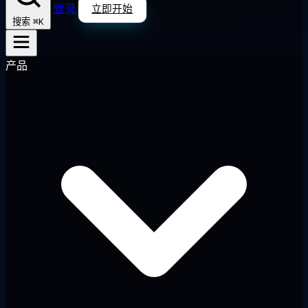
登录
立即开始
⌘K
搜索
产品