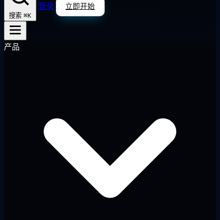
登录
立即开始
⌘K
搜索
产品