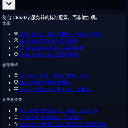
每台 Cloudzy 服务器的标准配置，而非附加项。
性能
AMD EPYC + DDR5
最新一代核心与内存
纯 NVMe 存储
绝无机械硬盘
10 Gbps Bandwidth
高吞吐套餐
KVM 虚拟化
真正的硬件隔离
全球网络
13个地点
北美、欧洲、中东、亚太
DDoS 防护
内置攻击缓解
IPv6 + 专用 IPv4
原生 v6，专属 v4
计费与信任
用加密货币支付
BTC、XMR、USDT 等
14 天退款
全额退款，无需理由
99.95% 正常运行 SLA
我们的正常运行承诺