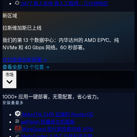
24/7 真人支持
真人工程师，几分钟响应
新区域
拉斯维加斯已上线
我们的第 13 个数据中心：内华达州的 AMD EPYC、纯
NVMe 和 40 Gbps 网络。60 秒部署。
在拉斯维加斯部署 →
查看全部 13 个位置 →
市场
1000+ 应用一键部署，无需配置，省心省力。
安装量最多
MikroTik CHR
云端的 RouterOS
aaPanel
轻量级主机面板
WireGuard
现代高性能内核 VPN
MetaTrader 4
外汇交易标准方案