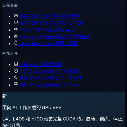
远程桌面
购买 RDP
比较所有 RDP 套餐
美国RDP
美国 IP 的管理员 RDP
Forex RDP
低延迟交易桌面
Botting RDP
全天候运行你的机器人
Linux RDP
Linux 桌面，远程
附加组件
存储 VPS
大磁盘套餐
自定义 ISO
启动你自己的镜像
专用 IPv4
你的专属 IP，不共享
额外 IP
每台服务器多个 IPv4
新
面向 AI 工作负载的 GPU VPS
L4、L40S 和 H100,预装完整 CUDA 栈。启动、训练、停止,
按秒计费。