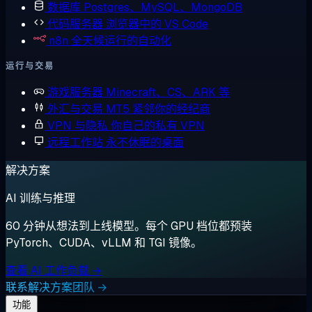
数据库
Postgres、MySQL、MongoDB
代码服务器
浏览器中的 VS Code
n8n
全天候运行的自动化
运行与交易
游戏服务器
Minecraft、CS、ARK 等
外汇与交易
MT5 紧邻你的经纪商
VPN 与隐私
你自己的私有 VPN
远程工作站
永不休眠的桌面
解决方案
AI 训练与推理
60 分钟从想法到上线模型。每个 GPU 档位都预装
PyTorch、CUDA、vLLM 和 TGI 镜像。
查看 AI 工作负载 →
联系解决方案团队 →
功能