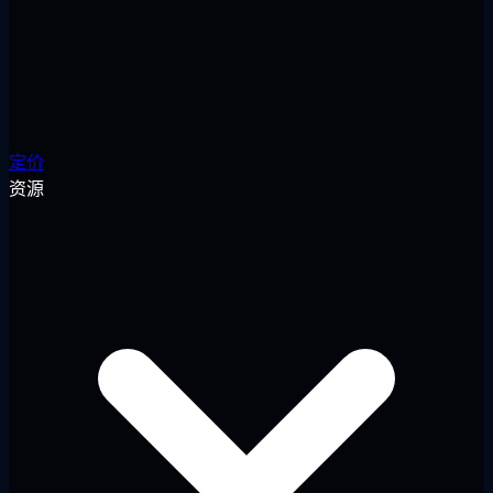
定价
资源