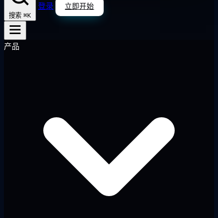
登录
立即开始
⌘K
搜索
产品