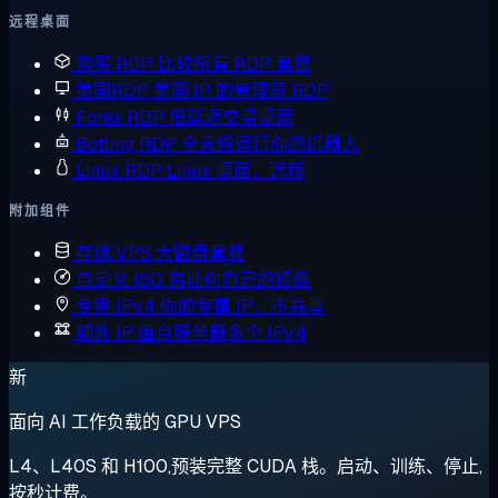
远程桌面
购买 RDP
比较所有 RDP 套餐
美国RDP
美国 IP 的管理员 RDP
Forex RDP
低延迟交易桌面
Botting RDP
全天候运行你的机器人
Linux RDP
Linux 桌面，远程
附加组件
存储 VPS
大磁盘套餐
自定义 ISO
启动你自己的镜像
专用 IPv4
你的专属 IP，不共享
额外 IP
每台服务器多个 IPv4
新
面向 AI 工作负载的 GPU VPS
L4、L40S 和 H100,预装完整 CUDA 栈。启动、训练、停止,
按秒计费。