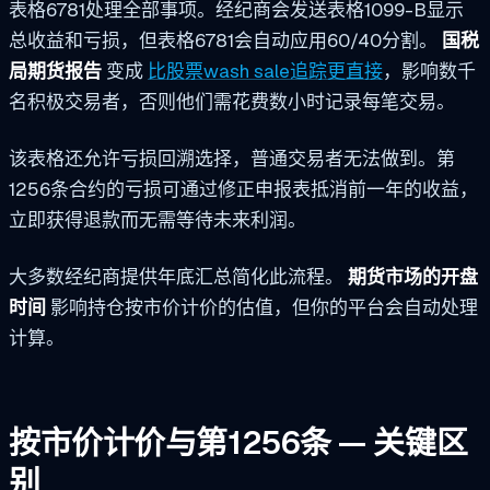
表格6781处理全部事项。经纪商会发送表格1099-B显示
总收益和亏损，但表格6781会自动应用60/40分割。
国税
局期货报告
变成
比股票wash sale追踪更直接
，影响数千
名积极交易者，否则他们需花费数小时记录每笔交易。
该表格还允许亏损回溯选择，普通交易者无法做到。第
1256条合约的亏损可通过修正申报表抵消前一年的收益，
立即获得退款而无需等待未来利润。
大多数经纪商提供年底汇总简化此流程。
期货市场的开盘
时间
影响持仓按市价计价的估值，但你的平台会自动处理
计算。
按市价计价与第1256条 — 关键区
别