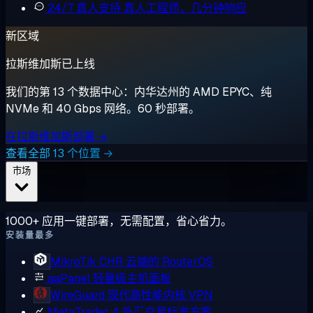
24/7 真人支持
真人工程师，几分钟响应
新区域
拉斯维加斯已上线
我们的第 13 个数据中心：内华达州的 AMD EPYC、纯
NVMe 和 40 Gbps 网络。60 秒部署。
在拉斯维加斯部署 →
查看全部 13 个位置 →
市场
1000+ 应用一键部署，无需配置，省心省力。
安装量最多
MikroTik CHR
云端的 RouterOS
aaPanel
轻量级主机面板
WireGuard
现代高性能内核 VPN
MetaTrader 4
外汇交易标准方案