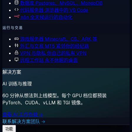
数据库
Postgres、MySQL、MongoDB
代码服务器
浏览器中的 VS Code
n8n
全天候运行的自动化
运行与交易
游戏服务器
Minecraft、CS、ARK 等
外汇与交易
MT5 紧邻你的经纪商
VPN 与隐私
你自己的私有 VPN
远程工作站
永不休眠的桌面
解决方案
AI 训练与推理
60 分钟从想法到上线模型。每个 GPU 档位都预装
PyTorch、CUDA、vLLM 和 TGI 镜像。
查看 AI 工作负载 →
联系解决方案团队 →
功能