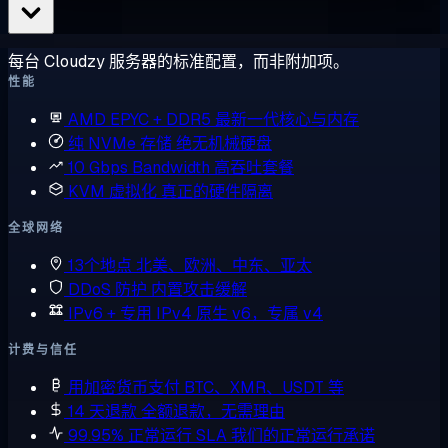
每台 Cloudzy 服务器的标准配置，而非附加项。
性能
AMD EPYC + DDR5
最新一代核心与内存
纯 NVMe 存储
绝无机械硬盘
10 Gbps Bandwidth
高吞吐套餐
KVM 虚拟化
真正的硬件隔离
全球网络
13个地点
北美、欧洲、中东、亚太
DDoS 防护
内置攻击缓解
IPv6 + 专用 IPv4
原生 v6，专属 v4
计费与信任
用加密货币支付
BTC、XMR、USDT 等
14 天退款
全额退款，无需理由
99.95% 正常运行 SLA
我们的正常运行承诺