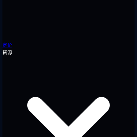
定价
资源