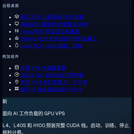
远程桌面
购买 RDP
比较所有 RDP 套餐
美国RDP
美国 IP 的管理员 RDP
Forex RDP
低延迟交易桌面
Botting RDP
全天候运行你的机器人
Linux RDP
Linux 桌面，远程
附加组件
存储 VPS
大磁盘套餐
自定义 ISO
启动你自己的镜像
专用 IPv4
你的专属 IP，不共享
额外 IP
每台服务器多个 IPv4
新
面向 AI 工作负载的 GPU VPS
L4、L40S 和 H100,预装完整 CUDA 栈。启动、训练、停止,
按秒计费。