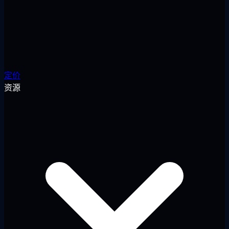
定价
资源