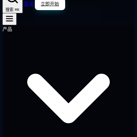
登录
立即开始
⌘K
搜索
产品