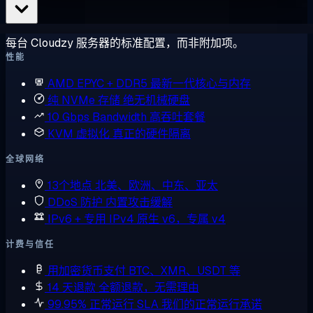
每台 Cloudzy 服务器的标准配置，而非附加项。
性能
AMD EPYC + DDR5
最新一代核心与内存
纯 NVMe 存储
绝无机械硬盘
10 Gbps Bandwidth
高吞吐套餐
KVM 虚拟化
真正的硬件隔离
全球网络
13个地点
北美、欧洲、中东、亚太
DDoS 防护
内置攻击缓解
IPv6 + 专用 IPv4
原生 v6，专属 v4
计费与信任
用加密货币支付
BTC、XMR、USDT 等
14 天退款
全额退款，无需理由
99.95% 正常运行 SLA
我们的正常运行承诺