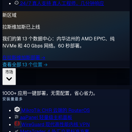
24/7 真人支持
真人工程师，几分钟响应
新区域
拉斯维加斯已上线
我们的第 13 个数据中心：内华达州的 AMD EPYC、纯
NVMe 和 40 Gbps 网络。60 秒部署。
在拉斯维加斯部署 →
查看全部 13 个位置 →
市场
1000+ 应用一键部署，无需配置，省心省力。
安装量最多
MikroTik CHR
云端的 RouterOS
aaPanel
轻量级主机面板
WireGuard
现代高性能内核 VPN
MetaTrader 4
外汇交易标准方案