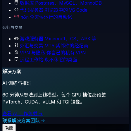
数据库
Postgres、MySQL、MongoDB
代码服务器
浏览器中的 VS Code
n8n
全天候运行的自动化
运行与交易
游戏服务器
Minecraft、CS、ARK 等
外汇与交易
MT5 紧邻你的经纪商
VPN 与隐私
你自己的私有 VPN
远程工作站
永不休眠的桌面
解决方案
AI 训练与推理
60 分钟从想法到上线模型。每个 GPU 档位都预装
PyTorch、CUDA、vLLM 和 TGI 镜像。
查看 AI 工作负载 →
联系解决方案团队 →
功能