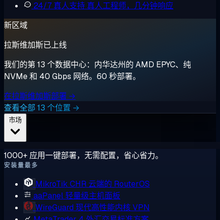
24/7 真人支持
真人工程师，几分钟响应
新区域
拉斯维加斯已上线
我们的第 13 个数据中心：内华达州的 AMD EPYC、纯
NVMe 和 40 Gbps 网络。60 秒部署。
在拉斯维加斯部署 →
查看全部 13 个位置 →
市场
1000+ 应用一键部署，无需配置，省心省力。
安装量最多
MikroTik CHR
云端的 RouterOS
aaPanel
轻量级主机面板
WireGuard
现代高性能内核 VPN
MetaTrader 4
外汇交易标准方案