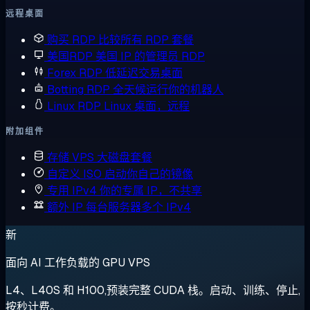
远程桌面
购买 RDP
比较所有 RDP 套餐
美国RDP
美国 IP 的管理员 RDP
Forex RDP
低延迟交易桌面
Botting RDP
全天候运行你的机器人
Linux RDP
Linux 桌面，远程
附加组件
存储 VPS
大磁盘套餐
自定义 ISO
启动你自己的镜像
专用 IPv4
你的专属 IP，不共享
额外 IP
每台服务器多个 IPv4
新
面向 AI 工作负载的 GPU VPS
L4、L40S 和 H100,预装完整 CUDA 栈。启动、训练、停止,
按秒计费。