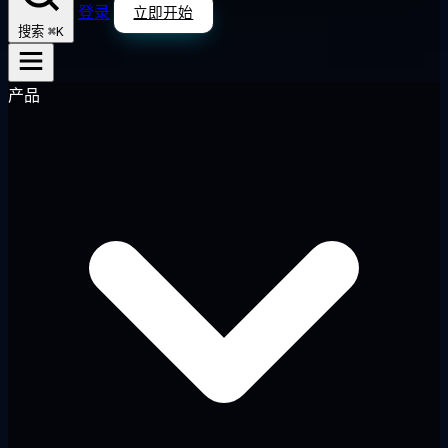
登录
立即开始
⌘K
搜索
产品