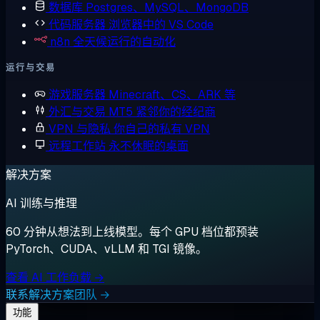
数据库
Postgres、MySQL、MongoDB
代码服务器
浏览器中的 VS Code
n8n
全天候运行的自动化
运行与交易
游戏服务器
Minecraft、CS、ARK 等
外汇与交易
MT5 紧邻你的经纪商
VPN 与隐私
你自己的私有 VPN
远程工作站
永不休眠的桌面
解决方案
AI 训练与推理
60 分钟从想法到上线模型。每个 GPU 档位都预装
PyTorch、CUDA、vLLM 和 TGI 镜像。
查看 AI 工作负载 →
联系解决方案团队 →
功能