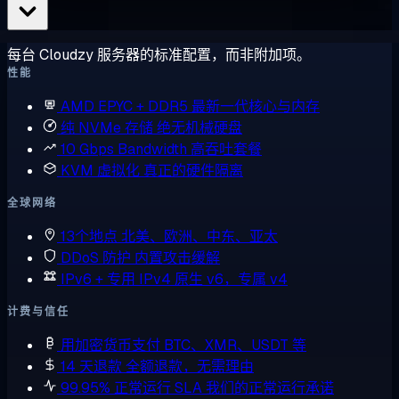
每台 Cloudzy 服务器的标准配置，而非附加项。
性能
AMD EPYC + DDR5
最新一代核心与内存
纯 NVMe 存储
绝无机械硬盘
10 Gbps Bandwidth
高吞吐套餐
KVM 虚拟化
真正的硬件隔离
全球网络
13个地点
北美、欧洲、中东、亚太
DDoS 防护
内置攻击缓解
IPv6 + 专用 IPv4
原生 v6，专属 v4
计费与信任
用加密货币支付
BTC、XMR、USDT 等
14 天退款
全额退款，无需理由
99.95% 正常运行 SLA
我们的正常运行承诺