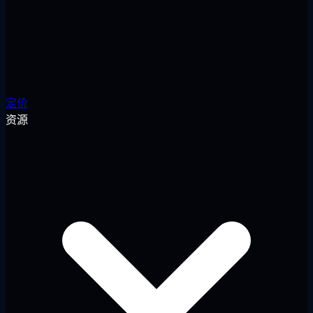
定价
资源