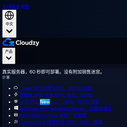
支持
联系销售
中文
产品
真实服务器，60 秒即可部署。没有附加销售迷宫。
计算
Cloud VPS
共享 EPYC，$2.48/月起
高性能 VPS
专用 EPYC 核心，DDR5
GPU VPS
New
L4、L40S、H100 按需
Windows VPS
Windows Server，完整管理员
Dedicated Servers
单租户裸金属
Custom VPS
按需选择 CPU、内存、磁盘