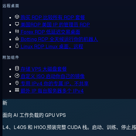
远程桌面
购买 RDP
比较所有 RDP 套餐
美国RDP
美国 IP 的管理员 RDP
Forex RDP
低延迟交易桌面
Botting RDP
全天候运行你的机器人
Linux RDP
Linux 桌面，远程
附加组件
存储 VPS
大磁盘套餐
自定义 ISO
启动你自己的镜像
专用 IPv4
你的专属 IP，不共享
额外 IP
每台服务器多个 IPv4
新
面向 AI 工作负载的 GPU VPS
L4、L40S 和 H100,预装完整 CUDA 栈。启动、训练、停止