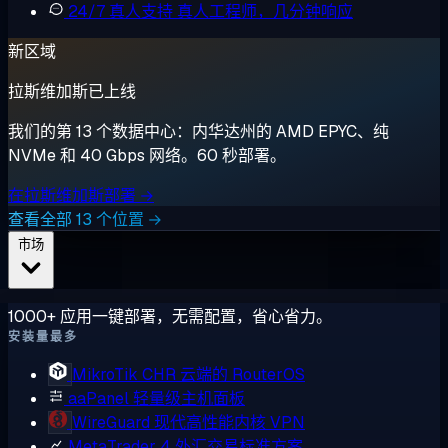
24/7 真人支持
真人工程师，几分钟响应
新区域
拉斯维加斯已上线
我们的第 13 个数据中心：内华达州的 AMD EPYC、纯
NVMe 和 40 Gbps 网络。60 秒部署。
在拉斯维加斯部署 →
查看全部 13 个位置 →
市场
1000+ 应用一键部署，无需配置，省心省力。
安装量最多
MikroTik CHR
云端的 RouterOS
aaPanel
轻量级主机面板
WireGuard
现代高性能内核 VPN
MetaTrader 4
外汇交易标准方案