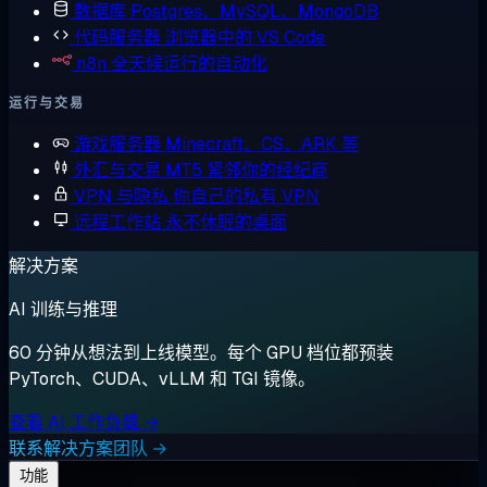
数据库
Postgres、MySQL、MongoDB
代码服务器
浏览器中的 VS Code
n8n
全天候运行的自动化
运行与交易
游戏服务器
Minecraft、CS、ARK 等
外汇与交易
MT5 紧邻你的经纪商
VPN 与隐私
你自己的私有 VPN
远程工作站
永不休眠的桌面
解决方案
AI 训练与推理
60 分钟从想法到上线模型。每个 GPU 档位都预装
PyTorch、CUDA、vLLM 和 TGI 镜像。
查看 AI 工作负载 →
联系解决方案团队 →
功能