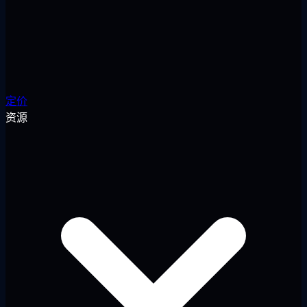
定价
资源