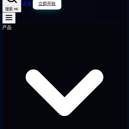
登录
立即开始
⌘K
搜索
产品