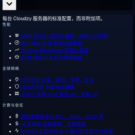
每台 Cloudzy 服务器的标准配置，而非附加项。
性能
AMD EPYC + DDR5
最新一代核心与内存
纯 NVMe 存储
绝无机械硬盘
10 Gbps Bandwidth
高吞吐套餐
KVM 虚拟化
真正的硬件隔离
全球网络
13个地点
北美、欧洲、中东、亚太
DDoS 防护
内置攻击缓解
IPv6 + 专用 IPv4
原生 v6，专属 v4
计费与信任
用加密货币支付
BTC、XMR、USDT 等
14 天退款
全额退款，无需理由
99.95% 正常运行 SLA
我们的正常运行承诺