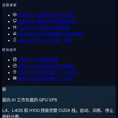
远程桌面
购买 RDP
比较所有 RDP 套餐
美国RDP
美国 IP 的管理员 RDP
Forex RDP
低延迟交易桌面
Botting RDP
全天候运行你的机器人
Linux RDP
Linux 桌面，远程
附加组件
存储 VPS
大磁盘套餐
自定义 ISO
启动你自己的镜像
专用 IPv4
你的专属 IP，不共享
额外 IP
每台服务器多个 IPv4
新
面向 AI 工作负载的 GPU VPS
L4、L40S 和 H100,预装完整 CUDA 栈。启动、训练、停止,
按秒计费。