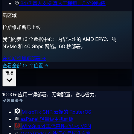
24/7 真人支持
真人工程师，几分钟响应
新区域
拉斯维加斯已上线
我们的第 13 个数据中心：内华达州的 AMD EPYC、纯
NVMe 和 40 Gbps 网络。60 秒部署。
在拉斯维加斯部署 →
查看全部 13 个位置 →
市场
1000+ 应用一键部署，无需配置，省心省力。
安装量最多
MikroTik CHR
云端的 RouterOS
aaPanel
轻量级主机面板
WireGuard
现代高性能内核 VPN
MetaTrader 4
外汇交易标准方案