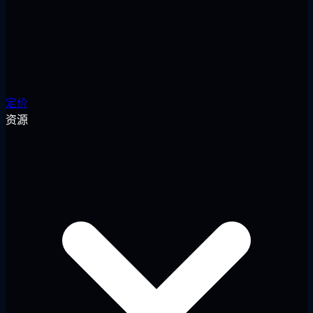
定价
资源