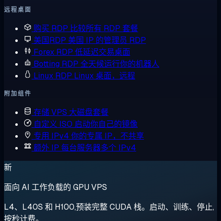
远程桌面
购买 RDP
比较所有 RDP 套餐
美国RDP
美国 IP 的管理员 RDP
Forex RDP
低延迟交易桌面
Botting RDP
全天候运行你的机器人
Linux RDP
Linux 桌面，远程
附加组件
存储 VPS
大磁盘套餐
自定义 ISO
启动你自己的镜像
专用 IPv4
你的专属 IP，不共享
额外 IP
每台服务器多个 IPv4
新
面向 AI 工作负载的 GPU VPS
L4、L40S 和 H100,预装完整 CUDA 栈。启动、训练、停止,
按秒计费。