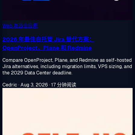
Web 与商业应用
2026 年最佳自托管 Jira 替代方案：
OpenProject、Plane 和 Redmine
Compare OpenProject, Plane, and Redmine as self-hosted
Jira alternatives, including migration limits, VPS sizing, and
the 2029 Data Center deadline.
Cedric
·
Aug 3, 2026
·
17 分钟阅读