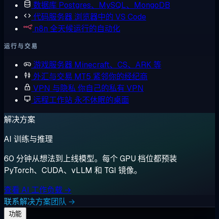
数据库
Postgres、MySQL、MongoDB
代码服务器
浏览器中的 VS Code
n8n
全天候运行的自动化
运行与交易
游戏服务器
Minecraft、CS、ARK 等
外汇与交易
MT5 紧邻你的经纪商
VPN 与隐私
你自己的私有 VPN
远程工作站
永不休眠的桌面
解决方案
AI 训练与推理
60 分钟从想法到上线模型。每个 GPU 档位都预装
PyTorch、CUDA、vLLM 和 TGI 镜像。
查看 AI 工作负载 →
联系解决方案团队 →
功能