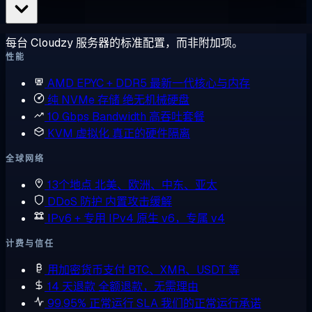
每台 Cloudzy 服务器的标准配置，而非附加项。
性能
AMD EPYC + DDR5
最新一代核心与内存
纯 NVMe 存储
绝无机械硬盘
10 Gbps Bandwidth
高吞吐套餐
KVM 虚拟化
真正的硬件隔离
全球网络
13个地点
北美、欧洲、中东、亚太
DDoS 防护
内置攻击缓解
IPv6 + 专用 IPv4
原生 v6，专属 v4
计费与信任
用加密货币支付
BTC、XMR、USDT 等
14 天退款
全额退款，无需理由
99.95% 正常运行 SLA
我们的正常运行承诺