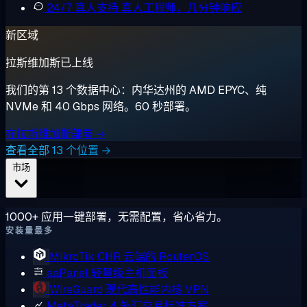
24/7 真人支持
真人工程师，几分钟响应
新区域
拉斯维加斯已上线
我们的第 13 个数据中心：内华达州的 AMD EPYC、纯
NVMe 和 40 Gbps 网络。60 秒部署。
在拉斯维加斯部署 →
查看全部 13 个位置 →
市场
1000+ 应用一键部署，无需配置，省心省力。
安装量最多
MikroTik CHR
云端的 RouterOS
aaPanel
轻量级主机面板
WireGuard
现代高性能内核 VPN
MetaTrader 4
外汇交易标准方案