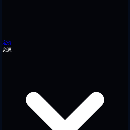
定价
资源