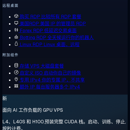
远程桌面
购买 RDP
比较所有 RDP 套餐
美国RDP
美国 IP 的管理员 RDP
Forex RDP
低延迟交易桌面
Botting RDP
全天候运行你的机器人
Linux RDP
Linux 桌面，远程
附加组件
存储 VPS
大磁盘套餐
自定义 ISO
启动你自己的镜像
专用 IPv4
你的专属 IP，不共享
额外 IP
每台服务器多个 IPv4
新
面向 AI 工作负载的 GPU VPS
L4、L40S 和 H100,预装完整 CUDA 栈。启动、训练、停止,
按秒计费。