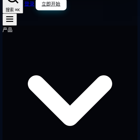
登录
立即开始
⌘K
搜索
产品