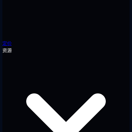
定价
资源