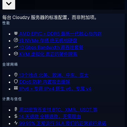
每台 Cloudzy 服务器的标准配置，而非附加项。
性能
AMD EPYC + DDR5
最新一代核心与内存
纯 NVMe 存储
绝无机械硬盘
10 Gbps Bandwidth
高吞吐套餐
KVM 虚拟化
真正的硬件隔离
全球网络
13个地点
北美、欧洲、中东、亚太
DDoS 防护
内置攻击缓解
IPv6 + 专用 IPv4
原生 v6，专属 v4
计费与信任
用加密货币支付
BTC、XMR、USDT 等
14 天退款
全额退款，无需理由
99.95% 正常运行 SLA
我们的正常运行承诺