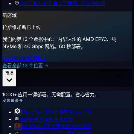
24/7 真人支持
真人工程师，几分钟响应
新区域
拉斯维加斯已上线
我们的第 13 个数据中心：内华达州的 AMD EPYC、纯
NVMe 和 40 Gbps 网络。60 秒部署。
在拉斯维加斯部署 →
查看全部 13 个位置 →
市场
1000+ 应用一键部署，无需配置，省心省力。
安装量最多
MikroTik CHR
云端的 RouterOS
aaPanel
轻量级主机面板
WireGuard
现代高性能内核 VPN
MetaTrader 4
外汇交易标准方案