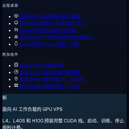
远程桌面
购买 RDP
比较所有 RDP 套餐
美国RDP
美国 IP 的管理员 RDP
Forex RDP
低延迟交易桌面
Botting RDP
全天候运行你的机器人
Linux RDP
Linux 桌面，远程
附加组件
存储 VPS
大磁盘套餐
自定义 ISO
启动你自己的镜像
专用 IPv4
你的专属 IP，不共享
额外 IP
每台服务器多个 IPv4
新
面向 AI 工作负载的 GPU VPS
L4、L40S 和 H100,预装完整 CUDA 栈。启动、训练、停止,
按秒计费。