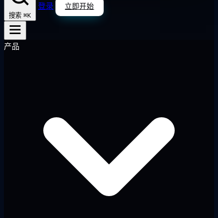
登录
立即开始
⌘K
搜索
产品