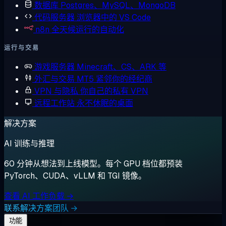
数据库
Postgres、MySQL、MongoDB
代码服务器
浏览器中的 VS Code
n8n
全天候运行的自动化
运行与交易
游戏服务器
Minecraft、CS、ARK 等
外汇与交易
MT5 紧邻你的经纪商
VPN 与隐私
你自己的私有 VPN
远程工作站
永不休眠的桌面
解决方案
AI 训练与推理
60 分钟从想法到上线模型。每个 GPU 档位都预装
PyTorch、CUDA、vLLM 和 TGI 镜像。
查看 AI 工作负载 →
联系解决方案团队 →
功能