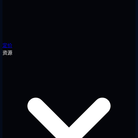
定价
资源