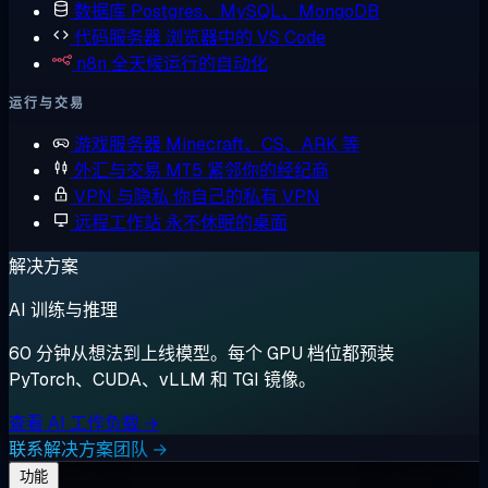
数据库
Postgres、MySQL、MongoDB
代码服务器
浏览器中的 VS Code
n8n
全天候运行的自动化
运行与交易
游戏服务器
Minecraft、CS、ARK 等
外汇与交易
MT5 紧邻你的经纪商
VPN 与隐私
你自己的私有 VPN
远程工作站
永不休眠的桌面
解决方案
AI 训练与推理
60 分钟从想法到上线模型。每个 GPU 档位都预装
PyTorch、CUDA、vLLM 和 TGI 镜像。
查看 AI 工作负载 →
联系解决方案团队 →
功能