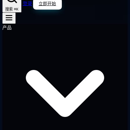
登录
立即开始
⌘K
搜索
产品