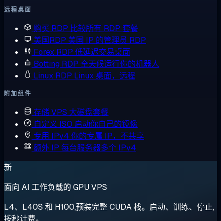
远程桌面
购买 RDP
比较所有 RDP 套餐
美国RDP
美国 IP 的管理员 RDP
Forex RDP
低延迟交易桌面
Botting RDP
全天候运行你的机器人
Linux RDP
Linux 桌面，远程
附加组件
存储 VPS
大磁盘套餐
自定义 ISO
启动你自己的镜像
专用 IPv4
你的专属 IP，不共享
额外 IP
每台服务器多个 IPv4
新
面向 AI 工作负载的 GPU VPS
L4、L40S 和 H100,预装完整 CUDA 栈。启动、训练、停止,
按秒计费。