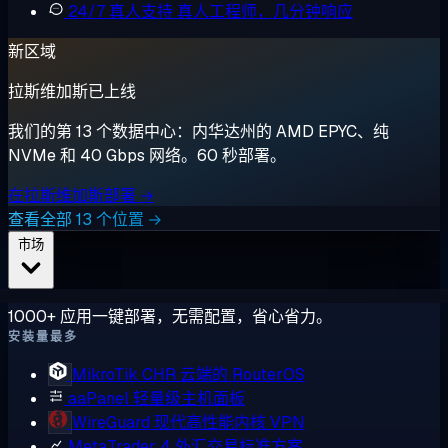
24/7 真人支持
真人工程师，几分钟响应
新区域
拉斯维加斯已上线
我们的第 13 个数据中心：内华达州的 AMD EPYC、纯
NVMe 和 40 Gbps 网络。60 秒部署。
在拉斯维加斯部署 →
查看全部 13 个位置 →
市场
1000+ 应用一键部署，无需配置，省心省力。
安装量最多
MikroTik CHR
云端的 RouterOS
aaPanel
轻量级主机面板
WireGuard
现代高性能内核 VPN
MetaTrader 4
外汇交易标准方案