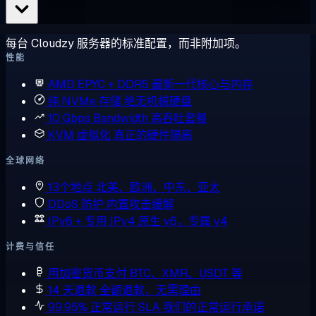
每台 Cloudzy 服务器的标准配置，而非附加项。
性能
AMD EPYC + DDR5
最新一代核心与内存
纯 NVMe 存储
绝无机械硬盘
10 Gbps Bandwidth
高吞吐套餐
KVM 虚拟化
真正的硬件隔离
全球网络
13个地点
北美、欧洲、中东、亚太
DDoS 防护
内置攻击缓解
IPv6 + 专用 IPv4
原生 v6，专属 v4
计费与信任
用加密货币支付
BTC、XMR、USDT 等
14 天退款
全额退款，无需理由
99.95% 正常运行 SLA
我们的正常运行承诺