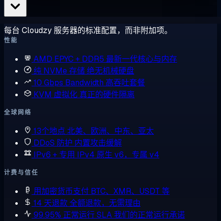
每台 Cloudzy 服务器的标准配置，而非附加项。
性能
AMD EPYC + DDR5
最新一代核心与内存
纯 NVMe 存储
绝无机械硬盘
10 Gbps Bandwidth
高吞吐套餐
KVM 虚拟化
真正的硬件隔离
全球网络
13个地点
北美、欧洲、中东、亚太
DDoS 防护
内置攻击缓解
IPv6 + 专用 IPv4
原生 v6，专属 v4
计费与信任
用加密货币支付
BTC、XMR、USDT 等
14 天退款
全额退款，无需理由
99.95% 正常运行 SLA
我们的正常运行承诺