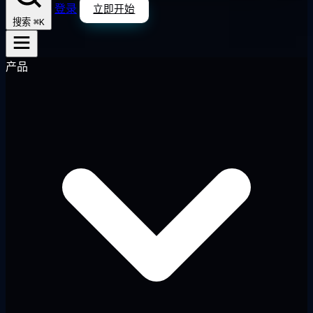
登录
立即开始
⌘K
搜索
产品