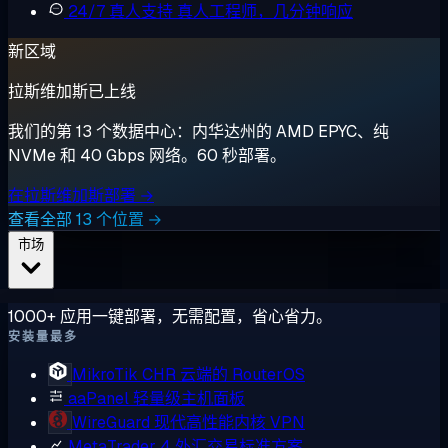
24/7 真人支持
真人工程师，几分钟响应
新区域
拉斯维加斯已上线
我们的第 13 个数据中心：内华达州的 AMD EPYC、纯
NVMe 和 40 Gbps 网络。60 秒部署。
在拉斯维加斯部署 →
查看全部 13 个位置 →
市场
1000+ 应用一键部署，无需配置，省心省力。
安装量最多
MikroTik CHR
云端的 RouterOS
aaPanel
轻量级主机面板
WireGuard
现代高性能内核 VPN
MetaTrader 4
外汇交易标准方案