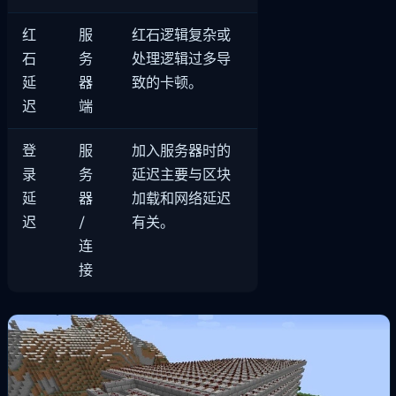
红
服
红石逻辑复杂或
石
务
处理逻辑过多导
延
器
致的卡顿。
迟
端
登
服
加入服务器时的
录
务
延迟主要与区块
延
器
加载和网络延迟
迟
/
有关。
连
接