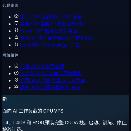
远程桌面
购买 RDP
比较所有 RDP 套餐
美国RDP
美国 IP 的管理员 RDP
Forex RDP
低延迟交易桌面
Botting RDP
全天候运行你的机器人
Linux RDP
Linux 桌面，远程
附加组件
存储 VPS
大磁盘套餐
自定义 ISO
启动你自己的镜像
专用 IPv4
你的专属 IP，不共享
额外 IP
每台服务器多个 IPv4
新
面向 AI 工作负载的 GPU VPS
L4、L40S 和 H100,预装完整 CUDA 栈。启动、训练、停止,
按秒计费。