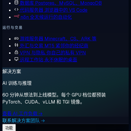
数据库
Postgres、MySQL、MongoDB
代码服务器
浏览器中的 VS Code
n8n
全天候运行的自动化
运行与交易
游戏服务器
Minecraft、CS、ARK 等
外汇与交易
MT5 紧邻你的经纪商
VPN 与隐私
你自己的私有 VPN
远程工作站
永不休眠的桌面
解决方案
AI 训练与推理
60 分钟从想法到上线模型。每个 GPU 档位都预装
PyTorch、CUDA、vLLM 和 TGI 镜像。
查看 AI 工作负载 →
联系解决方案团队 →
功能