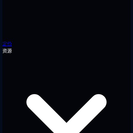
定价
资源