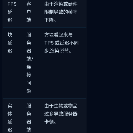
FPS
客
由于渲染或硬件
延
户
限制导致的帧率
迟
端
下降。
块
服
方块看起来与
延
务
TPS 或延迟不同
迟
器
步,渲染脱节。
端/
连
接
问
题
实
服
由于生物或物品
体
务
过多导致服务器
延
器
卡顿。
迟
端